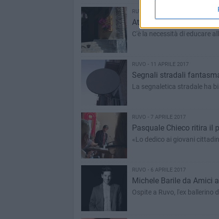
RUVO - 23 APRILE 2017
Atti di vandalismo presso
C'è la necessità di educare al
RUVO - 11 APRILE 2017
Segnali stradali fantasma?
La segnaletica stradale ha bi
RUVO - 7 APRILE 2017
Pasquale Chieco ritira il 
«Lo dedico ai giovani cittadi
RUVO - 6 APRILE 2017
Michele Barile da Amici al
Ospite a Ruvo, l'ex ballerino 