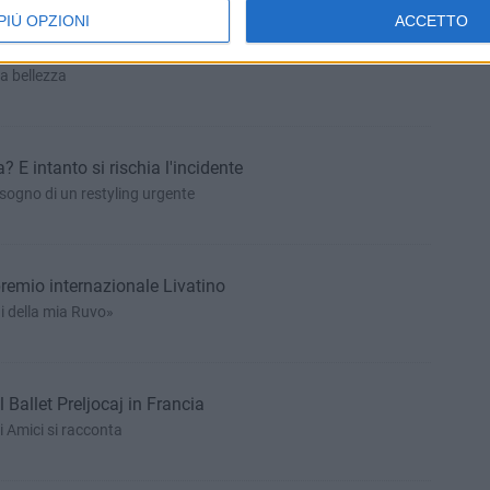
PIÙ OPZIONI
ACCETTO
 la sede di Sinistra Ruvese
la bellezza
 E intanto si rischia l'incidente
sogno di un restyling urgente
premio internazionale Livatino
ni della mia Ruvo»
 Ballet Preljocaj in Francia
di Amici si racconta