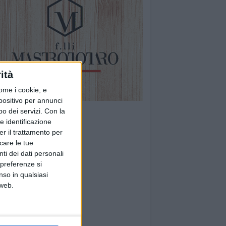
ità
ome i cookie, e
spositivo per annunci
o dei servizi.
Con la
e identificazione
er il trattamento per
icare le tue
ti dei dati personali
 preferenze si
nso in qualsiasi
 web.