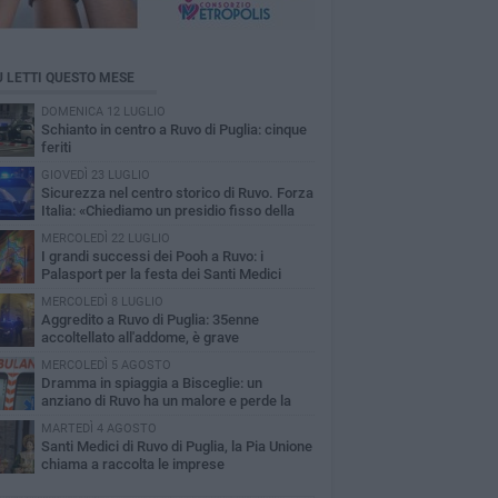
Ù LETTI QUESTO MESE
DOMENICA 12 LUGLIO
Schianto in centro a Ruvo di Puglia: cinque
feriti
GIOVEDÌ 23 LUGLIO
Sicurezza nel centro storico di Ruvo. Forza
Italia: «Chiediamo un presidio fisso della
izia di Stato»
MERCOLEDÌ 22 LUGLIO
I grandi successi dei Pooh a Ruvo: i
Palasport per la festa dei Santi Medici
MERCOLEDÌ 8 LUGLIO
Aggredito a Ruvo di Puglia: 35enne
accoltellato all'addome, è grave
MERCOLEDÌ 5 AGOSTO
Dramma in spiaggia a Bisceglie: un
anziano di Ruvo ha un malore e perde la
a
MARTEDÌ 4 AGOSTO
Santi Medici di Ruvo di Puglia, la Pia Unione
chiama a raccolta le imprese