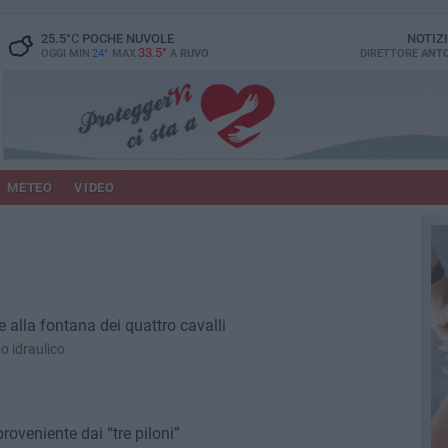
25.5
°C
POCHE NUVOLE
NOTIZ
33.5°
OGGI MIN
24°
MAX
A
RUVO
DIRETTORE
ANTO
METEO
VIDEO
 alla fontana dei quattro cavalli
po idraulico
oveniente dai “tre piloni”