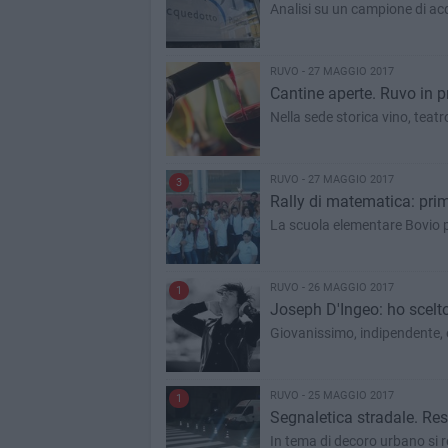
Analisi su un campione di ac
RUVO - 27 MAGGIO 2017
Cantine aperte. Ruvo in pr
Nella sede storica vino, teatr
RUVO - 27 MAGGIO 2017
3
Rally di matematica: pri
La scuola elementare Bovio po
RUVO - 26 MAGGIO 2017
1
Joseph D'Ingeo: ho scelto 
Giovanissimo, indipendente, e
RUVO - 25 MAGGIO 2017
1
Segnaletica stradale. Res
In tema di decoro urbano si re