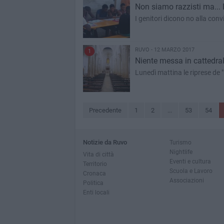
Non siamo razzisti ma... 
I genitori dicono no alla con
RUVO - 12 MARZO 2017
1
Niente messa in cattedrale
Lunedì mattina le riprese de "
Precedente
1
2
...
53
54
Notizie da Ruvo
Turismo
Nightlife
Vita di città
Eventi e cultura
Territorio
Scuola e Lavoro
Cronaca
Associazioni
Politica
Enti locali