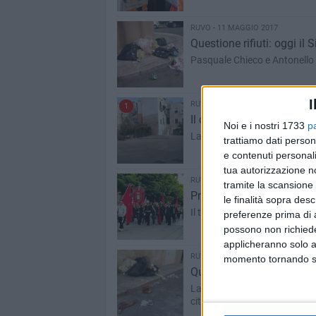
RUVO - 11 MAGGIO 2017
Questione rifiuti: oggi il
Pasquale Chieco e Antonello 
I
RUVO - 10 MAGGIO 2017
1
Il centro storico definito
Noi e i nostri 1733
p
La parola ai cittadini: «Stan
trattiamo dati person
e contenuti personali
tua autorizzazione no
RUVO - 2 MAGGIO 2017
tramite la scansione 
Primo Maggio a Ruvo di 
le finalità sopra des
Il tradizionale corteo della 
preferenze prima di 
possono non richieder
applicheranno solo a
RUVO - 26 APRILE 2017
momento tornando su 
Questione rifiuti: una R
La scelta di non ritirare il s
città