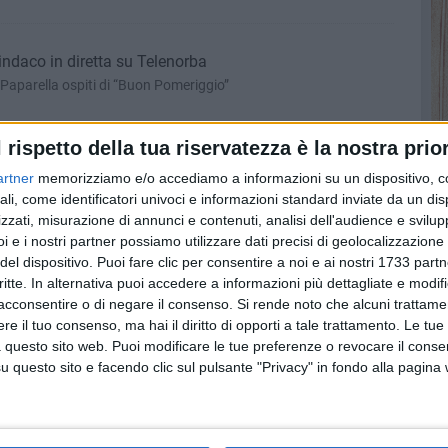
 Sindaco in diretta su Telenorba
Paparella ospiti di “Buon Pomeriggio”
l rispetto della tua riservatezza è la nostra prior
 “cesso storico”: completo degrado
artner
memorizziamo e/o accediamo a informazioni su un dispositivo, c
no facendo morire il paese»
ali, come identificatori univoci e informazioni standard inviate da un di
zzati, misurazione di annunci e contenuti, analisi dell'audience e svilupp
i e i nostri partner possiamo utilizzare dati precisi di geolocalizzazione 
del dispositivo. Puoi fare clic per consentire a noi e ai nostri 1733 partn
Puglia – LE FOTO
critte. In alternativa puoi accedere a informazioni più dettagliate e modif
Giornata Internazionale del Lavoro
acconsentire o di negare il consenso.
Si rende noto che alcuni trattamen
e il tuo consenso, ma hai il diritto di opporti a tale trattamento. Le tue
 questo sito web. Puoi modificare le tue preferenze o revocare il conse
questo sito e facendo clic sul pulsante "Privacy" in fondo alla pagina
uvo sempre più sporca – LE FOTO
ecco residuo la domenica, crea enormi disagi per le strade della