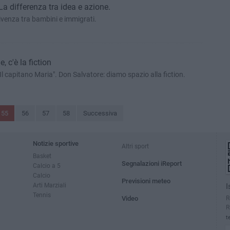
La differenza tra idea e azione.
vivenza tra bambini e immigrati.
, c'è la fiction
Il capitano Maria". Don Salvatore: diamo spazio alla fiction.
55
56
57
58
Successiva
Notizie sportive
Altri sport
Basket
Segnalazioni iReport
Calcio a 5
Calcio
Previsioni meteo
Arti Marziali
I
Tennis
R
Video
R
t