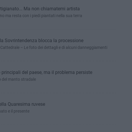
artigianato... Ma non chiamatemi artista
 ma resta con i piedi piantati nella sua terra
 la Sovrintendenza blocca la processione
Cattedrale – Le foto dei dettagli e di alcuni danneggiamenti
 principali del paese, ma il problema persiste
ino del manto stradale
della Quaresima ruvese
sato e il presente