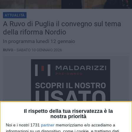
ATTUALITÀ
A Ruvo di Puglia il convegno sul tema
della riforma Nordio
In programma lunedì 12 gennaio
RUVO -
SABATO 10 GENNAIO 2026
Il rispetto della tua riservatezza è la
nostra priorità
Noi e i nostri 1731
partner
memorizziamo e/o accediamo a
informazioni su un dispositivo, come i cookie, e trattiamo dati