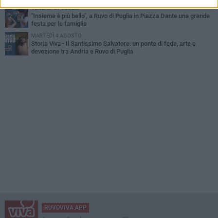
VENERDÌ 31 LUGLIO
"Insieme è più bello", a Ruvo di Puglia in Piazza Dante una grande
festa per le famiglie
MARTEDÌ 4 AGOSTO
Storia Viva - Il Santissimo Salvatore: un ponte di fede, arte e
devozione tra Andria e Ruvo di Puglia
RUVOVIVA APP