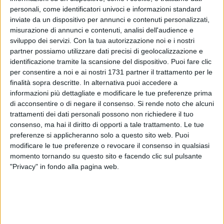
personali, come identificatori univoci e informazioni standard
inviate da un dispositivo per annunci e contenuti personalizzati,
19
misurazione di annunci e contenuti, analisi dell'audience e
sviluppo dei servizi.
Con la tua autorizzazione noi e i nostri
partner possiamo utilizzare dati precisi di geolocalizzazione e
A Ruvo di Puglia si svolgerà il convegno di presentazione a,
identificazione tramite la scansione del dispositivo. Puoi fare clic
per consentire a noi e ai nostri 1731 partner il trattamento per le
palazzo Caputi, il 12 gennaio 2026, alle ore 18,30, del
finalità sopra descritte. In alternativa puoi accedere a
Comitato dell' Associazione Nazionale Magistrati per la
informazioni più dettagliate e modificare le tue preferenze prima
difesa della Costituzione e dei cittadini e l'esposizione delle
di acconsentire o di negare il consenso.
Si rende noto che alcuni
ragioni del NO al referendum costituzionale sulla giustizia
trattamenti dei dati personali possono non richiedere il tuo
della primavera 2026.
consenso, ma hai il diritto di opporti a tale trattamento. Le tue
preferenze si applicheranno solo a questo sito web. Puoi
Sul tema "La riforma Nordio del' ordinamento giudiziario"
modificare le tue preferenze o revocare il consenso in qualsiasi
momento tornando su questo sito e facendo clic sul pulsante
interverranno: Renato Nitti, Procuratore Della Repubblica
"Privacy" in fondo alla pagina web.
Trani, Vincenzo V. Chionna, Avvocato e Professore Ordinario
di Diritto Commerciale, Paola Cesaroni, Magistrato
Componente Comitato Direttivo Anm
6 AGOSTO 2026