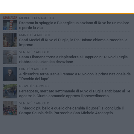
PIÙ LETTI QUESTA SETTIMANA
MERCOLEDÌ 5 AGOSTO
Dramma in spiaggia a Bisceglie: un anziano di Ruvo ha un malore
e perde la vita
MARTEDÌ 4 AGOSTO
Santi Medici di Ruvo di Puglia, la Pia Unione chiama a raccolta le
imprese
VENERDÌ 7 AGOSTO
Santa Filomena torna a risplendere ai Cappuccini: Ruvo di Puglia
riabbraccia un’antica devozione
LUNEDÌ 3 AGOSTO
A dicembre torna Daniel Pennac a Ruvo con la prima nazionale de
“L’occhio del lupo”
GIOVEDÌ 6 AGOSTO
Ferragosto, mercato settimanale di Ruvo di Puglia anticipato al 14
agosto: la Giunta comunale approva il provvedimento
VENERDÌ 7 AGOSTO
"Il viaggio più bello è quello che cambia il cuore": si conclude il
Campo Scuola della Parrocchia San Michele Arcangelo