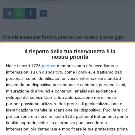
66
Grande attesa per l'arrivo, previsto per questo pomeriggio
alle ore 17.00, del simulacro di San Michele Arcangelo.
Il rispetto della tua riservatezza è la
nostra priorità
Il simulacro, prezioso per il suo valore storico e importante
sul piano della fede, proveniente dal Sacro Monte del
Noi e i nostri 1733
partner
memorizziamo e/o accediamo a
informazioni su un dispositivo, come i cookie, e trattiamo dati
Gargano, sarà accolto dalla comunità parrocchiale di San
personali, come identificatori univoci e informazioni standard
Michele, da devoti e cittadini sul sagrato della Chiesa.
inviate da un dispositivo per annunci e contenuti personalizzati,
misurazione di annunci e contenuti, analisi dell'audience e
Don Michele Del Vecchio, parroco di San Michele, guiderà
sviluppo dei servizi.
Con la tua autorizzazione noi e i nostri
spiritualmente l'attesa e i momenti di preghiera che si
partner possiamo utilizzare dati precisi di geolocalizzazione e
articoleranno secondo il seguente programma:
identificazione tramite la scansione del dispositivo. Puoi fare clic
per consentire a noi e ai nostri 1733 partner il trattamento per le
ore 17,00 – Arrivo e accoglienza del simulacro di San
finalità sopra descritte. In alternativa puoi accedere a
Michele
informazioni più dettagliate e modificare le tue preferenze prima