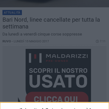
ATTUALITÀ
Bari Nord, linee cancellate per tutta la
settimana
Da lunedì a venerdì cinque corse soppresse
RUVO -
LUNEDÌ 15 MAGGIO 2017
7.11