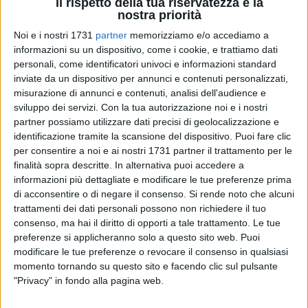
Il rispetto della tua riservatezza è la
nostra priorità
17
Noi e i nostri 1731
partner
memorizziamo e/o accediamo a
informazioni su un dispositivo, come i cookie, e trattiamo dati
personali, come identificatori univoci e informazioni standard
inviate da un dispositivo per annunci e contenuti personalizzati,
Le soppressioni dei treni sulla Bari Nord non sono più un
misurazione di annunci e contenuti, analisi dell'audience e
fatto straordinario. Accadono ogni giorno, vengono messi in
sviluppo dei servizi.
Con la tua autorizzazione noi e i nostri
conto dall'azienda ormai quotidianamente. L'ultimo avviso di
partner possiamo utilizzare dati precisi di geolocalizzazione e
Ferrotramviaria è emblematico: da lunedì 15 maggio a
identificazione tramite la scansione del dispositivo. Puoi fare clic
venerdì 19 saranno effettuate le seguenti soppressioni:
per consentire a noi e ai nostri 1731 partner il trattamento per le
finalità sopra descritte. In alternativa puoi accedere a
informazioni più dettagliate e modificare le tue preferenze prima
· ET 205 Bitonto-Bari via Palese ore 06:07 sarà soppresso
di acconsentire o di negare il consenso.
Si rende noto che alcuni
completamente e sostituito con autobus;
trattamenti dei dati personali possono non richiedere il tuo
- ET 209 delle ore 07.55, sarà soppresso completamente e
consenso, ma hai il diritto di opporti a tale trattamento. Le tue
sostituito con autobus da Bitonto a Bari;
preferenze si applicheranno solo a questo sito web. Puoi
- ET 347 delle ore 07.36, sarà soppresso da Ruvo a Bitonto e
modificare le tue preferenze o revocare il consenso in qualsiasi
sostituito su tale tratta da autobus; i viaggiatori che da Ruvo
momento tornando su questo sito e facendo clic sul pulsante
"Privacy" in fondo alla pagina web.
e Terlizzi dovranno andare a Palese e Macchie dovranno
prendere l'ET 9 delle ore 07.26 e scendere a Bitonto, per poter