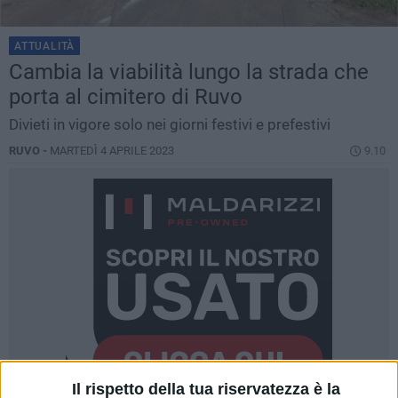
ATTUALITÀ
Cambia la viabilità lungo la strada che
porta al cimitero di Ruvo
Divieti in vigore solo nei giorni festivi e prefestivi
RUVO -
MARTEDÌ 4 APRILE 2023
9.10
Il rispetto della tua riservatezza è la