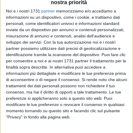
nostra priorità
Noi e i nostri 1731
partner
memorizziamo e/o accediamo a
83
informazioni su un dispositivo, come i cookie, e trattiamo dati
personali, come identificatori univoci e informazioni standard
inviate da un dispositivo per annunci e contenuti personalizzati,
misurazione di annunci e contenuti, analisi dell'audience e
Cambia la viabilità in viale Foscolo lungo la strada che
sviluppo dei servizi.
Con la tua autorizzazione noi e i nostri
conduce al cimitero di Ruvo di Puglia. Un'ordinanza della
partner possiamo utilizzare dati precisi di geolocalizzazione e
Polizia Locale istituisce, dalle ore 8 fino alla chiusura del
identificazione tramite la scansione del dispositivo. Puoi fare clic
cimitero e solo per le giornate prefestive e festive, il divieto di
per consentire a noi e ai nostri 1731 partner il trattamento per le
transito e sosta su ambo i lati (con l'applicazione della
finalità sopra descritte. In alternativa puoi accedere a
rimozione forzata) di viale Ugo Foscolo, nel tratto compreso
informazioni più dettagliate e modificare le tue preferenze prima
tra la strada comunale Corato/Terlizzi e l'ingresso del
di acconsentire o di negare il consenso.
Si rende noto che alcuni
trattamenti dei dati personali possono non richiedere il tuo
Cimitero). Ovviamente il divieto di transito e sosta sarà in
consenso, ma hai il diritto di opporti a tale trattamento. Le tue
vigore anche sul piazzale antistante il cimitero.
preferenze si applicheranno solo a questo sito web. Puoi
modificare le tue preferenze o revocare il consenso in qualsiasi
La decisione scaturisce dalla sovrapposizione che lungo
momento tornando su questo sito e facendo clic sul pulsante
quella strada si crea, nei giorni prefestivi e festivi, tra veicoli
"Privacy" in fondo alla pagina web.
e pedoni "che percorrono a piedi detto tratto di strada per
recarsi al Cimitero e che sostano anche per effettuare