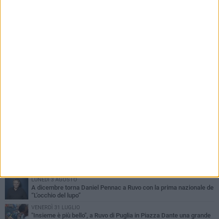
PIÙ LETTI QUESTA SETTIMANA
MERCOLEDÌ 5 AGOSTO
Dramma in spiaggia a Bisceglie: un anziano di Ruvo ha un malore
e perde la vita
MARTEDÌ 4 AGOSTO
Santi Medici di Ruvo di Puglia, la Pia Unione chiama a raccolta le
imprese
VENERDÌ 31 LUGLIO
Pino Minafra sigilla il Beat Onto Jazz Festival: il canto immortale
della banda pugliese
LUNEDÌ 3 AGOSTO
A dicembre torna Daniel Pennac a Ruvo con la prima nazionale de
“L’occhio del lupo”
VENERDÌ 31 LUGLIO
"Insieme è più bello", a Ruvo di Puglia in Piazza Dante una grande