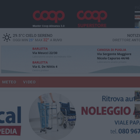
PI
vit
29.5
°C
CIELO SERENO
NOTIZ
32°
OGGI MIN
25°
MAX
A
RUVO
DIRETTORE
ANTO
un
METEO
VIDEO
lup
co
Pa