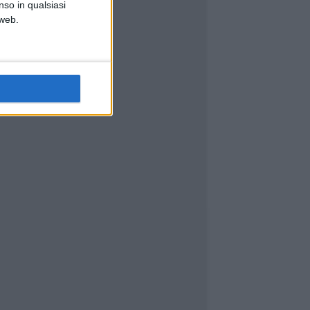
nso in qualsiasi
 web.