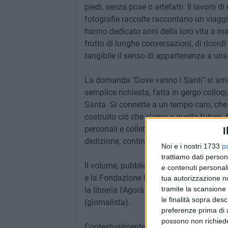
piedi, senza pose o artefatti. Il lavoro di
fotografie raccolte raccontano un viaggio f
hanno dedicato anni della loro vita a ma
frutto di lunghe conversazioni, di ricord
tangibile il senso di appartenenza a un
La domanda "Dove vanno i Santi" si arricc
semplice richiesta, fatta in gergo colloqu
Santa. Si connette a un tempo caro, che 
costruito ciò che siamo e quello futuro, fa
personali e collettive. Questo progetto 
I
dedizione, continua a farlo vivere.
Noi e i nostri 1733
p
trattiamo dati person
Il volume, pubblicato per CSLPegasusEdi
e contenuti personali
e la Fondazione Pro Loco Italia, sarà pr
tua autorizzazione no
tramite la scansione 
la libreria l'Agorà a Ruvo di Puglia. Dia
le finalità sopra des
(giornalista).
preferenze prima di 
possono non richieder
Contestualmente, nelle attività commerci