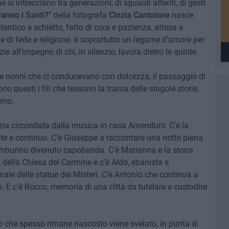
 si intrecciano tra generazioni, di sguardi attenti, di gesti
anno i Santi?"
della fotografa
Cinzia Cantatore
nasce
tentico e schietto, fatto di cura e pazienza, attesa e
 di fede e religione: è soprattutto un legame d'amore per
e all'impegno di chi, in silenzio, lavora dietro le quinte.
ri e nonni che ci conducevano con dolcezza, il passaggio di
ono questi i fili che tessono la trama delle singole storie,
amo.
nzia circondata dalla musica in casa Amenduni. C'è la
te e continuo. C'è Giuseppe a raccontare una notte piena
tamburino divenuto capobanda. C'è Marianna e la storia
i della Chiesa del Carmine e c'è Aldo, ebanista e
nale delle statue dei Misteri. C'è Antonio che continua a
 E c'è Rocco, memoria di una città da tutelare e custodire
ò che spesso rimane nascosto viene svelato, in punta di