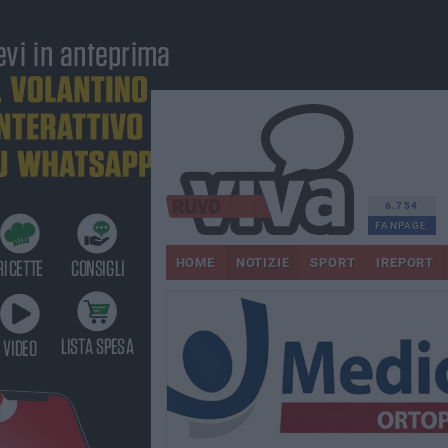
6.754
FANPAGE
HOME
NOTIZIE
SPORT
IREPORT