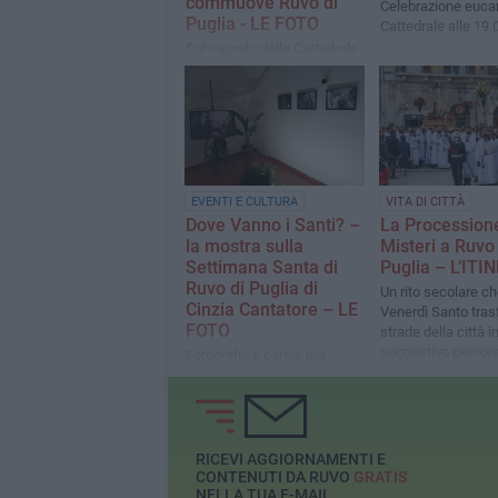
commuove Ruvo di
Celebrazione eucar
Puglia - LE FOTO
Cattedrale alle 19.
Sul sagrato della Cattedrale
la città si ferma davanti al
dolore e alla speranza
EVENTI E CULTURA
VITA DI CITTÀ
Dove Vanno i Santi? –
La Procession
la mostra sulla
Misteri a Ruvo 
Settimana Santa di
Puglia – L’IT
Ruvo di Puglia di
Un rito secolare ch
Cinzia Cantatore – LE
Venerdì Santo tras
FOTO
strade della città i
suggestivo percors
Fotografie e parole per
devozione
raccontare una tradizione
che pulsa nel cuore di una
città devota
RICEVI AGGIORNAMENTI E
CONTENUTI DA RUVO
GRATIS
NELLA TUA E-MAIL