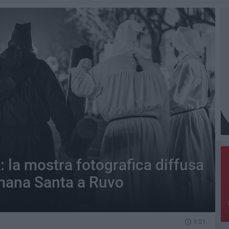
: la mostra fotografica diffusa
imana Santa a Ruvo
9.51