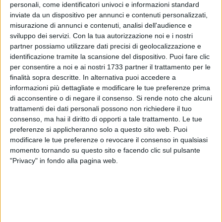
personali, come identificatori univoci e informazioni standard
inviate da un dispositivo per annunci e contenuti personalizzati,
9
A cura di
misurazione di annunci e contenuti, analisi dell'audience e
LA REDAZIONE
sviluppo dei servizi.
Con la tua autorizzazione noi e i nostri
partner possiamo utilizzare dati precisi di geolocalizzazione e
identificazione tramite la scansione del dispositivo. Puoi fare clic
per consentire a noi e ai nostri 1733 partner il trattamento per le
Ferrotramviaria spa ha comunicato nelle scorse ore ai
finalità sopra descritte. In alternativa puoi accedere a
viaggiatori che le biglietterie delle stazioni di Bitonto, Terlizzi
informazioni più dettagliate e modificare le tue preferenze prima
e Ruvo di Puglia saranno chiuse nella giornata festiva del 15
di acconsentire o di negare il consenso.
Si rende noto che alcuni
agosto.
trattamenti dei dati personali possono non richiedere il tuo
consenso, ma hai il diritto di opporti a tale trattamento. Le tue
Una necessità per venire incontro alle esigenze dei lavoratori
preferenze si applicheranno solo a questo sito web. Puoi
nel giorno festivo per eccellenza in estate. Per i pendolari a
modificare le tue preferenze o revocare il consenso in qualsiasi
momento tornando su questo sito e facendo clic sul pulsante
disposizione le biglietterie automatiche, con l'auspicio che ci
"Privacy" in fondo alla pagina web.
si possa premunire nei giorni precedenti con titolo di viaggio.
7 AGOSTO 2026
Santa Filomena torna a risplendere ai
Cappuccini: Ruvo di Puglia riabbraccia
un’antica devozione