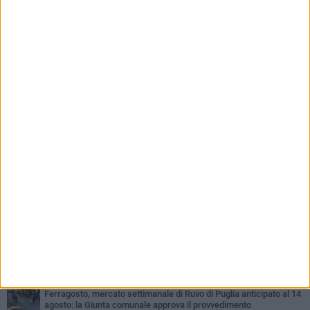
PIÙ LETTI QUESTA SETTIMANA
MERCOLEDÌ 5 AGOSTO
Dramma in spiaggia a Bisceglie: un anziano di Ruvo ha un malore
e perde la vita
MARTEDÌ 4 AGOSTO
Santi Medici di Ruvo di Puglia, la Pia Unione chiama a raccolta le
imprese
LUNEDÌ 3 AGOSTO
A dicembre torna Daniel Pennac a Ruvo con la prima nazionale de
“L’occhio del lupo”
MARTEDÌ 4 AGOSTO
Storia Viva - Il Santissimo Salvatore: un ponte di fede, arte e
devozione tra Andria e Ruvo di Puglia
GIOVEDÌ 6 AGOSTO
Ferragosto, mercato settimanale di Ruvo di Puglia anticipato al 14
agosto: la Giunta comunale approva il provvedimento