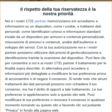
Il rispetto della tua riservatezza è la
nostra priorità
Noi e i nostri 1731
partner
memorizziamo e/o accediamo a
informazioni su un dispositivo, come i cookie, e trattiamo dati
personali, come identificatori univoci e informazioni standard
inviate da un dispositivo per annunci e contenuti personalizzati,
È
S. E. Don Mimmo Cornacchia
il Vescovo della Diocesi di
misurazione di annunci e contenuti, analisi dell'audience e
Molfetta-Ruvo-Giovinazzo-Terlizzi. Stasera alle ore 17.30
sviluppo dei servizi.
Con la tua autorizzazione noi e i nostri
suoneranno le campane in tutte le parrocchie della diocesi.
partner possiamo utilizzare dati precisi di geolocalizzazione e
Sessantasei anni ed un sorriso che ispira tanto amore ed
identificazione tramite la scansione del dispositivo. Puoi fare clic
una spontaneità smisurata.
Domenico Cornacchia
per consentire a noi e ai nostri 1731 partner il trattamento per le
(Altamura, 13 febbraio 1950) già vescovo di Lucera Troia è il
finalità sopra descritte. In alternativa puoi accedere a
informazioni più dettagliate e modificare le tue preferenze prima
nuovo Pastore di Molfetta.
di acconsentire o di negare il consenso.
Si rende noto che alcuni
trattamenti dei dati personali possono non richiedere il tuo
Ha frequentato la scuola media e il ginnasio presso il
consenso, ma hai il diritto di opporti a tale trattamento. Le tue
Seminario Arcivescovile di Bari e quelli liceali presso il
preferenze si applicheranno solo a questo sito web. Puoi
Pontificio Seminario Regionale "Pio XI" di Molfetta. Ha
modificare le tue preferenze o revocare il consenso in qualsiasi
compiuto gli studi filosofico-teologici presso il Seminario
momento tornando su questo sito e facendo clic sul pulsante
Romano Maggiore.
"Privacy" in fondo alla pagina web.