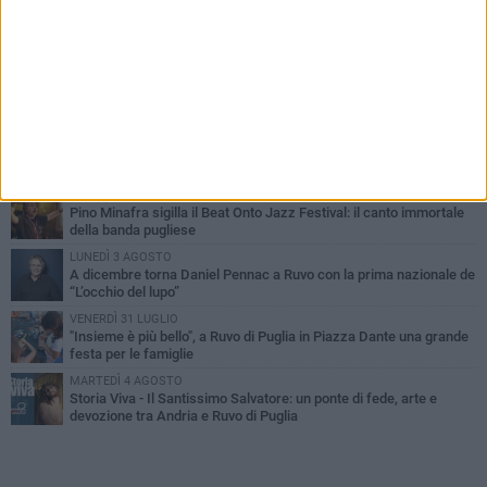
PIÙ LETTI QUESTA SETTIMANA
MERCOLEDÌ 5 AGOSTO
Dramma in spiaggia a Bisceglie: un anziano di Ruvo ha un malore
e perde la vita
MARTEDÌ 4 AGOSTO
Santi Medici di Ruvo di Puglia, la Pia Unione chiama a raccolta le
imprese
VENERDÌ 31 LUGLIO
Pino Minafra sigilla il Beat Onto Jazz Festival: il canto immortale
della banda pugliese
LUNEDÌ 3 AGOSTO
A dicembre torna Daniel Pennac a Ruvo con la prima nazionale de
“L’occhio del lupo”
VENERDÌ 31 LUGLIO
"Insieme è più bello", a Ruvo di Puglia in Piazza Dante una grande
festa per le famiglie
MARTEDÌ 4 AGOSTO
Storia Viva - Il Santissimo Salvatore: un ponte di fede, arte e
devozione tra Andria e Ruvo di Puglia