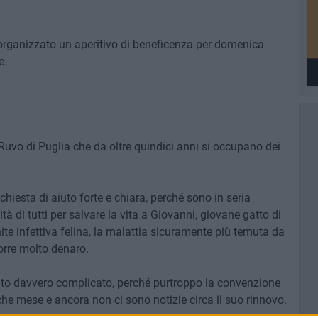
o organizzato un aperitivo di beneficenza per domenica
e.
Ruvo di Puglia che da oltre quindici anni si occupano dei
iesta di aiuto forte e chiara, perché sono in seria
à di tutti per salvare la vita a Giovanni, giovane gatto di
onite infettiva felina, la malattia sicuramente più temuta da
ccorre molto denaro.
to davvero complicato, perché purtroppo la convenzione
e mese e ancora non ci sono notizie circa il suo rinnovo.