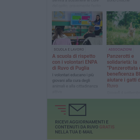
servirà a sostenere le cure
sono critiche
del gatto, gravemente ferito
dopo un incidente
SCUOLA E LAVORO
ASSOCIAZIONI
A scuola di rispetto
Panzerotti e
con i volontari ENPA
solidarietà: la
di Ruvo di Puglia
“Panzerottata 
beneficenza BI
I volontari educano i più
aiutare i gatti 
giovani alla cura degli
Ruvo
animali e alla cittadinanza
attiva
Giovedì 4 settembr
Pineta di Ruvo di P
serata all’insegna 
e dell’amore per gl
RICEVI AGGIORNAMENTI E
CONTENUTI DA RUVO
GRATIS
NELLA TUA E-MAIL