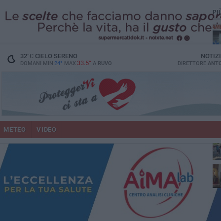
PI
vit
32
°C
CIELO SERENO
NOTIZ
33.5°
DOMANI MIN
24°
MAX
A
RUVO
DIRETTORE
ANTO
lup
METEO
VIDEO
Ruv
co
Do