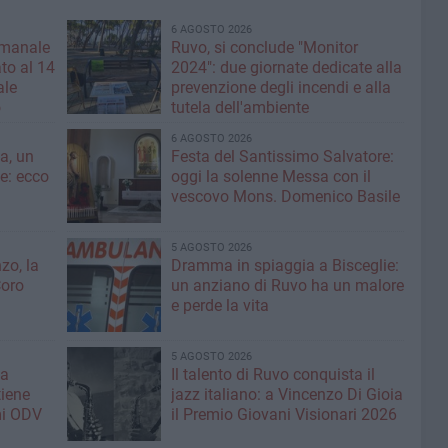
6 AGOSTO 2026
imanale
Ruvo, si conclude "Monitor
to al 14
2024": due giornate dedicate alla
ale
prevenzione degli incendi e alla
o
tutela dell'ambiente
6 AGOSTO 2026
a, un
Festa del Santissimo Salvatore:
ce: ecco
oggi la solenne Messa con il
vescovo Mons. Domenico Basile
5 AGOSTO 2026
zo, la
Dramma in spiaggia a Bisceglie:
Coro
un anziano di Ruvo ha un malore
e perde la vita
5 AGOSTO 2026
la
Il talento di Ruvo conquista il
tiene
jazz italiano: a Vincenzo Di Gioia
mi ODV
il Premio Giovani Visionari 2026