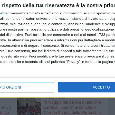
l rispetto della tua riservatezza è la nostra prior
: lasciar morire Giovanni o stringere i denti ancora una
 i costosi farmaci necessari per la cura di questa
artner
memorizziamo e/o accediamo a informazioni su un dispositivo, c
ma di circa 1000€.
ali, come identificatori univoci e informazioni standard inviate da un di
zzati, misurazione di annunci e contenuti, analisi dell'audience e svilupp
i e i nostri partner possiamo utilizzare dati precisi di geolocalizzazione 
peritivo di beneficenza
per
domenica 6 luglio, a partire
del dispositivo. Puoi fare clic per consentire a noi e ai nostri 1733 partn
uvo di Puglia.
critte. In alternativa puoi accedere a informazioni più dettagliate e modif
acconsentire o di negare il consenso.
Si rende noto che alcuni trattamen
zioni raccolte si possa iniziare ad acquistare i primi farmaci
e il tuo consenso, ma hai il diritto di opporti a tale trattamento. Le tue
imo gatto.
 questo sito web. Puoi modificare le tue preferenze o revocare il conse
questo sito e facendo clic sul pulsante "Privacy" in fondo alla pagina
tattare la volontaria Rossella al numero WhatsApp
PIÙ OPZIONI
ACCETTO
7 AGOSTO 2026
"Il viaggio più bello è quello che
: Ruvo
cambia il cuore": si conclude il
antica
Campo Scuola della Parrocchia