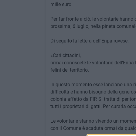
mille euro.
Per far fronte a ciò, le volontarie hann
prossima, 6 luglio, nella pineta comunal
Di seguito la lettera dell'Enpa ruvese.
«Cari cittadini,
ormai conoscete le volontarie dell'Enpa 
felini del territorio.
In questo momento esse lanciano una rich
difficoltà e hanno bisogno della generosit
colonia affetto da FIP. Si tratta di perit
tutti i proprietari di gatti. Per curarla o
Le volontarie stanno vivendo un momen
con il Comune è scaduta ormai da qualch