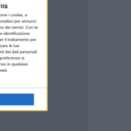
ità
ome i cookie, e
spositivo per annunci
o dei servizi.
Con la
e identificazione
er il trattamento per
icare le tue
ti dei dati personali
 preferenze si
nso in qualsiasi
 web.