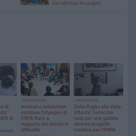
San Michele Arcangelo
ASSOCIAZIONI
ASSOCIAZIONI
me di
Animali e solidarietà:
Dalla Puglia alla Valle
ada:
continua l’impegno di
d’Aosta: l’amicizia
ENPA di
ENPA Ruvo a
nata per una gattina
supporto dei minori in
diventa progetto
difficoltà
creativo per l’ENPA
 animali