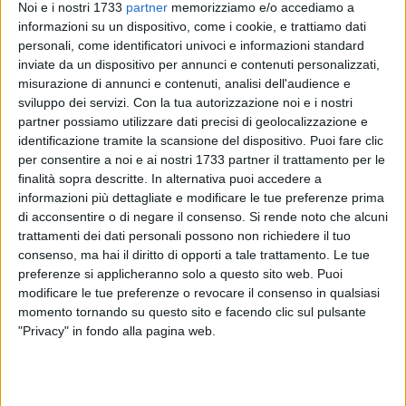
Noi e i nostri 1733
partner
memorizziamo e/o accediamo a
informazioni su un dispositivo, come i cookie, e trattiamo dati
personali, come identificatori univoci e informazioni standard
inviate da un dispositivo per annunci e contenuti personalizzati,
1
A cura di
misurazione di annunci e contenuti, analisi dell'audience e
TERESA FIORE
sviluppo dei servizi.
Con la tua autorizzazione noi e i nostri
partner possiamo utilizzare dati precisi di geolocalizzazione e
identificazione tramite la scansione del dispositivo. Puoi fare clic
Sabato 4 ottobre, in occasione della messa di
per consentire a noi e ai nostri 1733 partner il trattamento per le
ringraziamento dedicata ai portatori, la città ospiterà le
finalità sopra descritte. In alternativa puoi accedere a
reliquie dei
Santi Medici Cosma e Damiano
, provenienti dal
informazioni più dettagliate e modificare le tue preferenze prima
di acconsentire o di negare il consenso.
Si rende noto che alcuni
santuario di Bitonto, un evento atteso che celebra la
trattamenti dei dati personali possono non richiedere il tuo
devozione e il senso di comunità.
consenso, ma hai il diritto di opporti a tale trattamento. Le tue
preferenze si applicheranno solo a questo sito web. Puoi
Il programma della giornata prevede, in piazza, la recita del
modificare le tue preferenze o revocare il consenso in qualsiasi
Santo Rosario alle ore 18.30, seguita alle 19.00 dalla Santa
momento tornando su questo sito e facendo clic sul pulsante
Messa di ringraziamento ai portatori. Al termine della
"Privacy" in fondo alla pagina web.
funzione, il
commendatore Vincenzo Scardigno
consegnerà
un dono simbolico ai portatori, in segno di riconoscenza per
il loro impegno. La celebrazione si concluderà con il