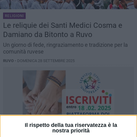
RELIGIONI
Le reliquie dei Santi Medici Cosma e
Damiano da Bitonto a Ruvo
Un giorno di fede, ringraziamento e tradizione per la
comunità ruvese
RUVO -
DOMENICA 28 SETTEMBRE 2025
Il rispetto della tua riservatezza è la
nostra priorità