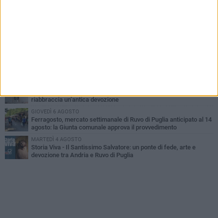
MERCOLEDÌ 5 AGOSTO
Dramma in spiaggia a Bisceglie: un anziano di Ruvo ha un malore
e perde la vita
MARTEDÌ 4 AGOSTO
Santi Medici di Ruvo di Puglia, la Pia Unione chiama a raccolta le
imprese
LUNEDÌ 3 AGOSTO
A dicembre torna Daniel Pennac a Ruvo con la prima nazionale de
“L’occhio del lupo”
VENERDÌ 7 AGOSTO
Santa Filomena torna a risplendere ai Cappuccini: Ruvo di Puglia
riabbraccia un’antica devozione
GIOVEDÌ 6 AGOSTO
Ferragosto, mercato settimanale di Ruvo di Puglia anticipato al 14
agosto: la Giunta comunale approva il provvedimento
MARTEDÌ 4 AGOSTO
Storia Viva - Il Santissimo Salvatore: un ponte di fede, arte e
devozione tra Andria e Ruvo di Puglia