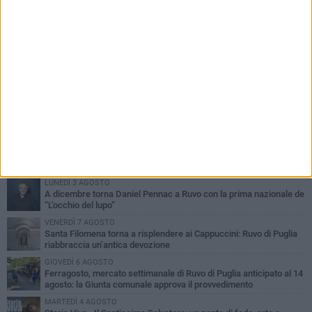
PIÙ LETTI QUESTA SETTIMANA
MERCOLEDÌ 5 AGOSTO
Dramma in spiaggia a Bisceglie: un anziano di Ruvo ha un malore
e perde la vita
MARTEDÌ 4 AGOSTO
Santi Medici di Ruvo di Puglia, la Pia Unione chiama a raccolta le
imprese
LUNEDÌ 3 AGOSTO
A dicembre torna Daniel Pennac a Ruvo con la prima nazionale de
“L’occhio del lupo”
VENERDÌ 7 AGOSTO
Santa Filomena torna a risplendere ai Cappuccini: Ruvo di Puglia
riabbraccia un’antica devozione
GIOVEDÌ 6 AGOSTO
Ferragosto, mercato settimanale di Ruvo di Puglia anticipato al 14
agosto: la Giunta comunale approva il provvedimento
MARTEDÌ 4 AGOSTO