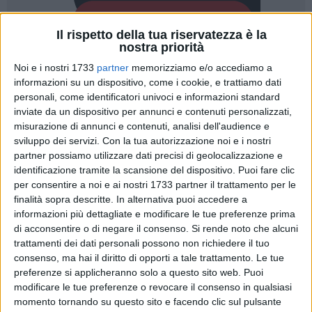
Il rispetto della tua riservatezza è la
nostra priorità
Noi e i nostri 1733
partner
memorizziamo e/o accediamo a
informazioni su un dispositivo, come i cookie, e trattiamo dati
A cura di
TERESA FIORE
personali, come identificatori univoci e informazioni standard
inviate da un dispositivo per annunci e contenuti personalizzati,
misurazione di annunci e contenuti, analisi dell'audience e
sviluppo dei servizi.
Con la tua autorizzazione noi e i nostri
Costruire autonomia, creare nuove opportunità e favorire
partner possiamo utilizzare dati precisi di geolocalizzazione e
l'incontro tra persone, competenze e territorio. Sono questi
identificazione tramite la scansione del dispositivo. Puoi fare clic
gli obiettivi di
"Tessere Futuro – Inclusione che crea legami
per consentire a noi e ai nostri 1733 partner il trattamento per le
e opportunità"
, il progetto promosso dalla
Cooperativa
finalità sopra descritte. In alternativa puoi accedere a
Sociale Zorba
che punta a rafforzare l'inclusione sociale e
informazioni più dettagliate e modificare le tue preferenze prima
di acconsentire o di negare il consenso.
Si rende noto che alcuni
lavorativa delle persone con disabilità attraverso percorsi
trattamenti dei dati personali possono non richiedere il tuo
innovativi e personalizzati.
consenso, ma hai il diritto di opporti a tale trattamento. Le tue
preferenze si applicheranno solo a questo sito web. Puoi
L'iniziativa nasce dalla convinzione che ogni persona
modificare le tue preferenze o revocare il consenso in qualsiasi
possieda capacità e talenti da valorizzare. Per questo il
momento tornando su questo sito e facendo clic sul pulsante