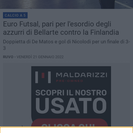
CALCIO A 5
Euro Futsal, pari per l'esordio degli
azzurri di Bellarte contro la Finlandia
Doppietta di De Matos e gol di Nicolodi per un finale di 3-
3
RUVO -
VENERDÌ 21 GENNAIO 2022