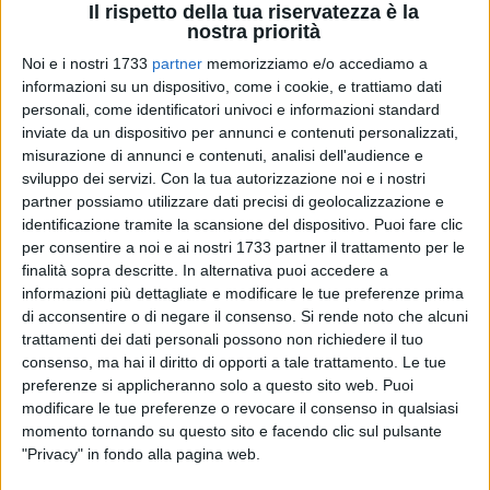
Il rispetto della tua riservatezza è la
nostra priorità
Noi e i nostri 1733
partner
memorizziamo e/o accediamo a
1
informazioni su un dispositivo, come i cookie, e trattiamo dati
personali, come identificatori univoci e informazioni standard
inviate da un dispositivo per annunci e contenuti personalizzati,
misurazione di annunci e contenuti, analisi dell'audience e
Si conclude con un pareggio l'esordio agli Europei della
sviluppo dei servizi.
Con la tua autorizzazione noi e i nostri
nazionale italiana a nazionale italiana di calcio a 5, guidata
partner possiamo utilizzare dati precisi di geolocalizzazione e
dal CT Massimiliano Bellarte che, a Groningen ha affrontato
identificazione tramite la scansione del dispositivo. Puoi fare clic
la Finlandia con un risultato finale di 3-3.
per consentire a noi e ai nostri 1733 partner il trattamento per le
finalità sopra descritte. In alternativa puoi accedere a
Bellarte parte con Mammarella, Nicolodi, Musumeci, Alex
informazioni più dettagliate e modificare le tue preferenze prima
Merlim e Gaio. La Finlandia si è posta avanti agli Azzurri nel
di acconsentire o di negare il consenso.
Si rende noto che alcuni
trattamenti dei dati personali possono non richiedere il tuo
primo minuto di gioco con Alamikkotervo (0'53'') a cui ha
consenso, ma hai il diritto di opporti a tale trattamento. Le tue
risposto immediato Nicolodi ( 2'28'') con una sterzata dalla
preferenze si applicheranno solo a questo sito web. Puoi
destra verso il centro che ha determinato l'1-1.
modificare le tue preferenze o revocare il consenso in qualsiasi
momento tornando su questo sito e facendo clic sul pulsante
La scossa arriva nella ripresa con il vantaggio segnato da
"Privacy" in fondo alla pagina web.
Cainan De Matos (29'02'') anche se la Finlandia non si dà