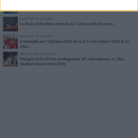
GIOVEDÌ 23 LUGLIO
La Crifo Wines Ruvo in campo per il Memorial Fabrizio Di Flavio
MARTEDÌ 30 GIUGNO
La Ruvo Crifo Wines resta in A2: «Una scelta di cuore»
MARTEDÌ 16 GIUGNO
6 medaglie per l'Olympia Grifo Ruvo al Trofeo Rayon 2026 di Ju
Jitsu
MERCOLEDÌ 10 GIUGNO
Olympia Grifo di Ruvo protagonista all’ International Ju Jitsu
Mediterranean Open 2026