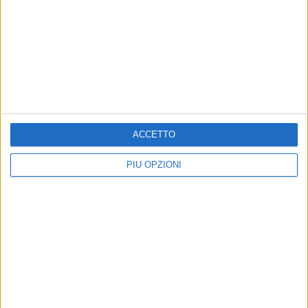
Precedente
1
2
...
5
6
7
8
9
Successiva
ACCETTO
PIÙ OPZIONI
VIDEO PIÙ VISTI DI RECENTE
2 MINUTI
Intervista a Orazio Saulle