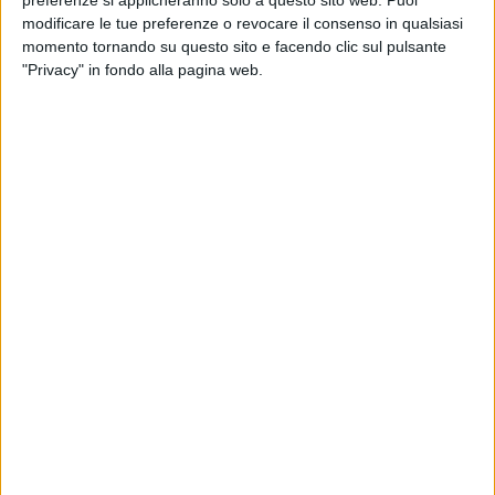
preferenze si applicheranno solo a questo sito web. Puoi
modificare le tue preferenze o revocare il consenso in qualsiasi
momento tornando su questo sito e facendo clic sul pulsante
Intervista a Tathiana Garbin e Shi-Ting
"Privacy" in fondo alla pagina web.
Wang
2 MINUTI
Unica Srl BMW Family & Kids Tour
3 MINUTI
Intervista a Mario Cippollini
1 MINUTO
Unica Srl presenta in anteprima la nuova
"BMW Serie 5 Touring"
2 MINUTI
Assalto TIR a Ruvo, arrestati