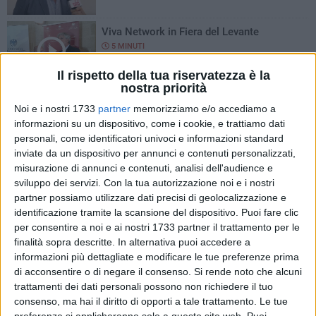
Viva Network in Fiera del Levante
5 MINUTI
Il rispetto della tua riservatezza è la
nostra priorità
Il Gruppo Megamark apre a Bari
Noi e i nostri 1733
partner
memorizziamo e/o accediamo a
"Stammibene"
informazioni su un dispositivo, come i cookie, e trattiamo dati
4 MINUTI
personali, come identificatori univoci e informazioni standard
inviate da un dispositivo per annunci e contenuti personalizzati,
Rifiuti lasciati per strada... guardate la
misurazione di annunci e contenuti, analisi dell'audience e
nuova "tecnica"
sviluppo dei servizi.
Con la tua autorizzazione noi e i nostri
1 MINUTO
partner possiamo utilizzare dati precisi di geolocalizzazione e
identificazione tramite la scansione del dispositivo. Puoi fare clic
per consentire a noi e ai nostri 1733 partner il trattamento per le
BLITZ DEI CARABINIERI A TERLIZZI
CONTRO LO SPACCIO DI DROGA
finalità sopra descritte. In alternativa puoi accedere a
informazioni più dettagliate e modificare le tue preferenze prima
di acconsentire o di negare il consenso.
Si rende noto che alcuni
trattamenti dei dati personali possono non richiedere il tuo
Convegno regionale Puglia a pedALI
consenso, ma hai il diritto di opporti a tale trattamento. Le tue
3 MINUTI