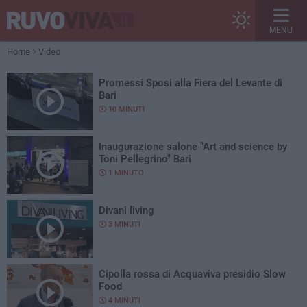
MENU
Home
Video
Promessi Sposi alla Fiera del Levante di
Bari
10 MINUTI
Inaugurazione salone "Art and science by
Toni Pellegrino" Bari
1 MINUTO
Divani living
3 MINUTI
Cipolla rossa di Acquaviva presidio Slow
Food
4 MINUTI