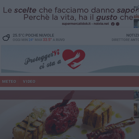
PI
vit
25.5
°C
POCHE NUVOLE
NOTIZ
33.5°
OGGI MIN
24°
MAX
A
RUVO
DIRETTORE
ANTO
lup
METEO
VIDEO
Ruv
co
Do