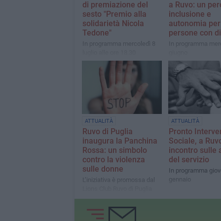
di premiazione del
a Ruvo: un per
sesto "Premio alla
inclusione e
solidarietà Nicola
autonomia per
Tedone"
persone con di
In programma mercoledì 8
In programma merc
luglio alle ore 18.30
giugno
ATTUALITÀ
ATTUALITÀ
Ruvo di Puglia
Pronto Interve
inaugura la Panchina
Sociale, a Ruv
Rossa: un simbolo
incontro sulle a
contro la violenza
del servizio
sulle donne
In programma giov
gennaio
L’iniziativa è promossa dal
Lions Club Ruvo di Puglia
Talos