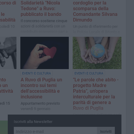
corso di
Solidarietà "Nicola
cordoglio per la
Tedone" a Ruvo:
scomparsa della
 le
pubblicato il bando
Comandante Silvana
sabilità
Dimundo
Il concorso sostiene cinque
azioni di solidarietà con un
oledì 10
Un punto di riferimento per
contributo economico pari a
la Polizia Locale di Bitonto e
€ 500,00 per ognuna
per l’intera comunità
cittadina
EVENTI E CULTURA
EVENTI E CULTURA
nto
A Ruvo di Puglia un
"Le parole che abito -
o un
incontro sui temi
progetto Madre
ttività
dell'accessibilità e
Patria", un’opera
inclusione
interculturale per la
parità di genere a
edì 15
Appuntamento previsto
Ruvo di Puglia
venerdì 9 gennaio
L'esposizione dell'opera sarà
inaugurata domenica 22
Iscriviti alla Newsletter
dicembre
Iscriviti