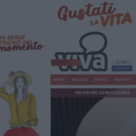
6.754
FANPAGE
HOME
NOTIZIE
SPORT
IREPORT