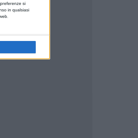
 preferenze si
nso in qualsiasi
 web.