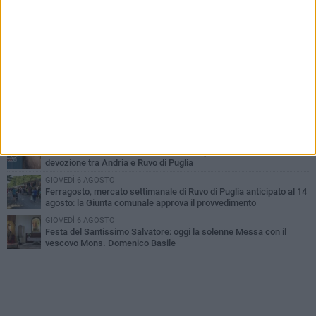
MERCOLEDÌ 5 AGOSTO
Dramma in spiaggia a Bisceglie: un anziano di Ruvo ha un malore
e perde la vita
MARTEDÌ 4 AGOSTO
Santi Medici di Ruvo di Puglia, la Pia Unione chiama a raccolta le
imprese
LUNEDÌ 3 AGOSTO
A dicembre torna Daniel Pennac a Ruvo con la prima nazionale de
“L’occhio del lupo”
MARTEDÌ 4 AGOSTO
Storia Viva - Il Santissimo Salvatore: un ponte di fede, arte e
devozione tra Andria e Ruvo di Puglia
GIOVEDÌ 6 AGOSTO
Ferragosto, mercato settimanale di Ruvo di Puglia anticipato al 14
agosto: la Giunta comunale approva il provvedimento
GIOVEDÌ 6 AGOSTO
Festa del Santissimo Salvatore: oggi la solenne Messa con il
vescovo Mons. Domenico Basile