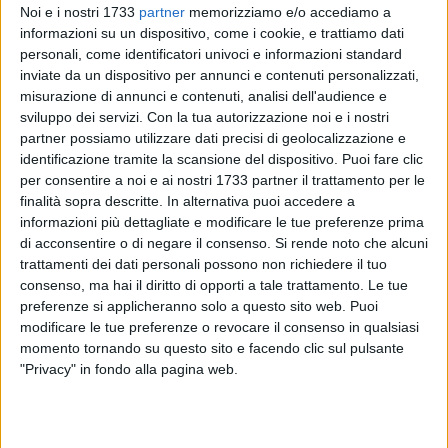
Noi e i nostri 1733
partner
memorizziamo e/o accediamo a
informazioni su un dispositivo, come i cookie, e trattiamo dati
personali, come identificatori univoci e informazioni standard
inviate da un dispositivo per annunci e contenuti personalizzati,
misurazione di annunci e contenuti, analisi dell'audience e
sviluppo dei servizi.
Con la tua autorizzazione noi e i nostri
2
A cura di
partner possiamo utilizzare dati precisi di geolocalizzazione e
TERESA FIORE
identificazione tramite la scansione del dispositivo. Puoi fare clic
per consentire a noi e ai nostri 1733 partner il trattamento per le
finalità sopra descritte. In alternativa puoi accedere a
Ruvo di Puglia si conferma ancora una volta un punto di
informazioni più dettagliate e modificare le tue preferenze prima
riferimento per la comunità educativa, con l'organizzazione
di acconsentire o di negare il consenso.
Si rende noto che alcuni
di un nuovo ciclo di incontri destinati ai
genitori di bambini e
trattamenti dei dati personali possono non richiedere il tuo
ragazzi con bisogni educativi speciali (BES) e disturbi
consenso, ma hai il diritto di opporti a tale trattamento. Le tue
preferenze si applicheranno solo a questo sito web. Puoi
specifici dell'apprendimento (DSA)
.
modificare le tue preferenze o revocare il consenso in qualsiasi
Il progetto, dal titolo
"Genitori si diventa... e si cresce
momento tornando su questo sito e facendo clic sul pulsante
Insieme ai figli"
, è promosso dalla
Casa delle FMA
"Privacy" in fondo alla pagina web.
Salesiane di Don Bosco – Istituto S. Cuore di Ruvo di Puglia
e si terrà nei locali della stessa struttura, in Corso A. Jatta,
19.