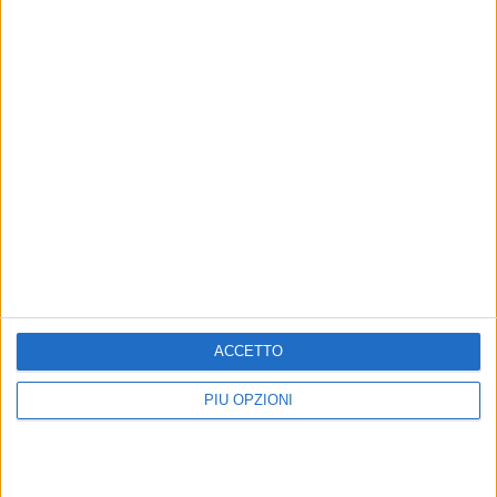
ACCETTO
Altri contenuti a tema
PIÙ OPZIONI