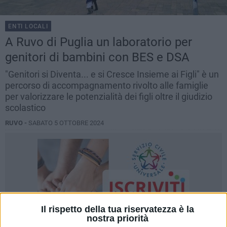
ENTI LOCALI
A Ruvo di Puglia un laboratorio per
genitori di bambini con BES e DSA
"Genitori si Diventa... e si Cresce Insieme ai Figli" è un
percorso di accompagnamento rivolto alle famiglie
per valorizzare le potenzialità dei figli oltre il giudizio
scolastico
RUVO -
SABATO 5 OTTOBRE 2024
Il rispetto della tua riservatezza è la
nostra priorità