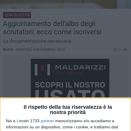
VITA DI CITTÀ
Aggiornamento dell'albo degli
scrutatori: ecco come iscriversi
La documentazione necessaria
RUVO -
MARTEDÌ 5 NOVEMBRE 2024
11.48
Il rispetto della tua riservatezza è la
nostra priorità
Noi e i nostri 1733
partner
memorizziamo e/o accediamo a
informazioni su un dispositivo, come i cookie, e trattiamo dati