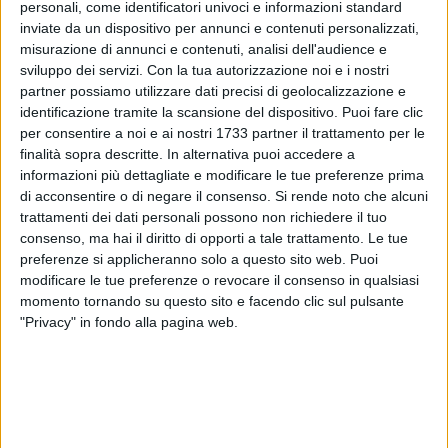
personali, come identificatori univoci e informazioni standard
inviate da un dispositivo per annunci e contenuti personalizzati,
13
misurazione di annunci e contenuti, analisi dell'audience e
sviluppo dei servizi.
Con la tua autorizzazione noi e i nostri
partner possiamo utilizzare dati precisi di geolocalizzazione e
identificazione tramite la scansione del dispositivo. Puoi fare clic
Il Comune di Ruvo di Puglia comunica che ci sarà
per consentire a noi e ai nostri 1733 partner il trattamento per le
l'aggiornamento periodico dell'albo comunale degli
finalità sopra descritte. In alternativa puoi accedere a
scrutatori per l'anno 2025.
informazioni più dettagliate e modificare le tue preferenze prima
di acconsentire o di negare il consenso.
Si rende noto che alcuni
trattamenti dei dati personali possono non richiedere il tuo
Nel file di seguito tutte le informazioni per chi desidera
consenso, ma hai il diritto di opporti a tale trattamento. Le tue
iscriversi e per i componenti già iscritti in precedenza.
preferenze si applicheranno solo a questo sito web. Puoi
modificare le tue preferenze o revocare il consenso in qualsiasi
momento tornando su questo sito e facendo clic sul pulsante
moduloscrutatori24 29
Documento PDF
"Privacy" in fondo alla pagina web.
8 AGOSTO 2026
Probabile presenza di un lupo nella aree rurali
di Ruvo di Puglia