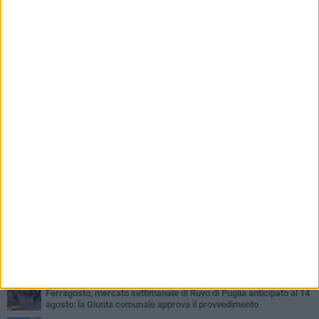
PIÙ LETTI QUESTA SETTIMANA
MERCOLEDÌ 5 AGOSTO
Dramma in spiaggia a Bisceglie: un anziano di Ruvo ha un malore
e perde la vita
MARTEDÌ 4 AGOSTO
Santi Medici di Ruvo di Puglia, la Pia Unione chiama a raccolta le
imprese
SABATO 8 AGOSTO
Probabile presenza di un lupo nella aree rurali di Ruvo di Puglia
VENERDÌ 7 AGOSTO
Santa Filomena torna a risplendere ai Cappuccini: Ruvo di Puglia
riabbraccia un’antica devozione
GIOVEDÌ 6 AGOSTO
Ferragosto, mercato settimanale di Ruvo di Puglia anticipato al 14
agosto: la Giunta comunale approva il provvedimento