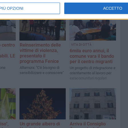
PIÙ OPZIONI
ACCETTO
o centro
Reinserimento delle
VITA DI CITTÀ
r
vittime di violenza,
6mila euro annui, il
bili. LE
presentato il
comune vara il bando
programma Fenice
per il centro migranti
ione
Altamura: "C'è bisogno di
Un progetto di integrazione e
sensibilizzare e conoscere"
orientamento al lavoro per
exracomunitari regolari
iso",
Un grande albero di
Arriva il Consiglio