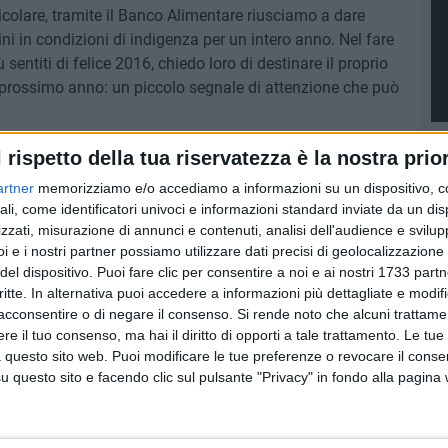
icolare, tramite il Banco Alimentare riusciamo a dare
ini in condizioni di indigenza per un intero anno. Nel fare
ù sentiti di felice 2016, chiedo loro di destinare il proprio
 prossimo anno: un piccolo segnale di attenzione che può
l rispetto della tua riservatezza è la nostra prior
artner
memorizziamo e/o accediamo a informazioni su un dispositivo, c
8 AGOSTO 2026
ali, come identificatori univoci e informazioni standard inviate da un di
 lupo
Furgone rubato a Ruvo di Puglia
zzati, misurazione di annunci e contenuti, analisi dell'audience e svilupp
i Puglia
ritrovato a Terlizzi
i e i nostri partner possiamo utilizzare dati precisi di geolocalizzazione 
del dispositivo. Puoi fare clic per consentire a noi e ai nostri 1733 partn
critte. In alternativa puoi accedere a informazioni più dettagliate e modif
acconsentire o di negare il consenso.
Si rende noto che alcuni trattamen
e il tuo consenso, ma hai il diritto di opporti a tale trattamento. Le tue
 questo sito web. Puoi modificare le tue preferenze o revocare il conse
questo sito e facendo clic sul pulsante "Privacy" in fondo alla pagina