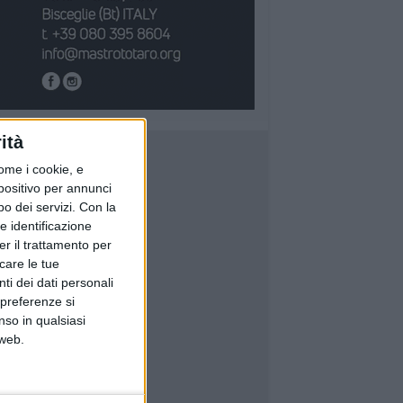
ità
ome i cookie, e
spositivo per annunci
o dei servizi.
Con la
e identificazione
er il trattamento per
icare le tue
ti dei dati personali
 preferenze si
nso in qualsiasi
 web.