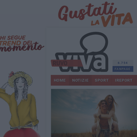
6.754
FANPAGE
HOME
NOTIZIE
SPORT
IREPORT