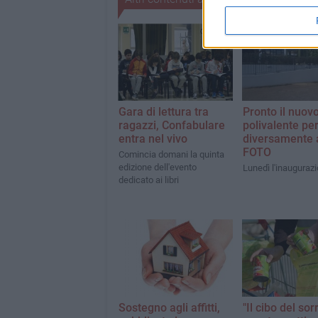
Gara di lettura tra
Pronto il nuov
ragazzi, Confabulare
polivalente pe
entra nel vivo
diversamente a
FOTO
Comincia domani la quinta
edizione dell'evento
Lunedì l'inauguraz
dedicato ai libri
Sostegno agli affitti,
"Il cibo del sorr