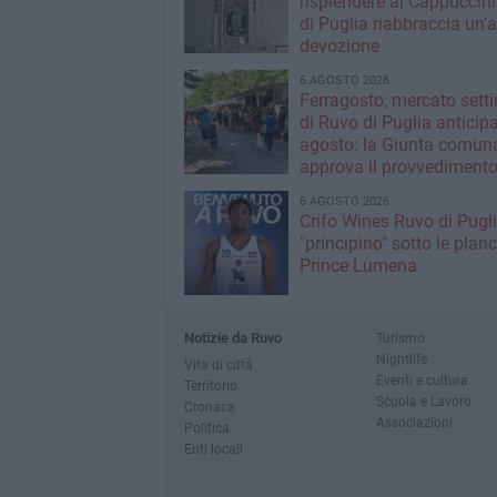
risplendere ai Cappuccini
di Puglia riabbraccia un’
devozione
6 AGOSTO 2026
Ferragosto, mercato sett
di Ruvo di Puglia anticipa
agosto: la Giunta comun
approva il provvediment
6 AGOSTO 2026
Crifo Wines Ruvo di Pugli
"principino" sotto le plan
Prince Lumena
Notizie da Ruvo
Turismo
Nightlife
Vita di città
Eventi e cultura
Territorio
Scuola e Lavoro
Cronaca
Associazioni
Politica
Enti locali