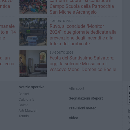
: Ruvo
cambia il cuore": si conclude il
antica
Campo Scuola della Parrocchia
San Michele Arcangelo
6 AGOSTO 2026
imanale
Ruvo, si conclude "Monitor
to al 14
2024": due giornate dedicate alla
ale
prevenzione degli incendi e alla
o
tutela dell'ambiente
6 AGOSTO 2026
a, un
Festa del Santissimo Salvatore:
ce: ecco
oggi la solenne Messa con il
vescovo Mons. Domenico Basile
Notizie sportive
Altri sport
Basket
Segnalazioni iReport
Calcio a 5
Calcio
Previsioni meteo
Arti Marziali
I
Tennis
R
Video
R
t