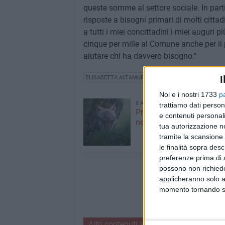
queste somme al settore sociale. In part
risposte a bisogni primari di molti cittad
a tutti i miei concittadini i miei auguri pi
cinque per mille al Comune anche per il
aiutare chi ha davvero bisogno."
I
ELISABETTA ALTAMURA
BANCO ALIMENTARE
Noi e i nostri 1733
p
8 AGOSTO 2026
trattiamo dati person
Probabile presenza di un
e contenuti personali
nella aree rurali di Ruvo d
tua autorizzazione no
tramite la scansione 
le finalità sopra des
preferenze prima di 
possono non richieder
applicheranno solo a
momento tornando su 
Altri contenuti a tema