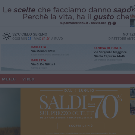
PI
vit
32
°C
CIELO SERENO
NOTIZ
31.5°
OGGI MIN
25°
MAX
A
RUVO
DIRETTORE
ANTO
un
METEO
VIDEO
lup
co
Pa