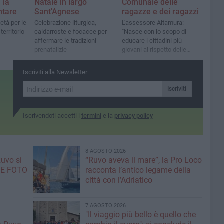
 la
Natale in largo
Comunale delle
ntare
Sant'Agnese
ragazze e dei ragazzi
età per le
Celebrazione liturgica,
L'assessore Altamura:
territorio
caldarroste e focacce per
"Nasce con lo scopo di
affermare le tradizioni
educare i cittadini più
prenatalizie
giovani al rispetto delle
regole basilari di
cittadinanza"
Iscriviti alla Newsletter
Iscriviti
Iscrivendoti accetti i
termini
e la
privacy policy
8 AGOSTO 2026
Ruvo si
“Ruvo aveva il mare”, la Pro Loco
 LE FOTO
racconta l’antico legame della
città con l’Adriatico
7 AGOSTO 2026
"Il viaggio più bello è quello che