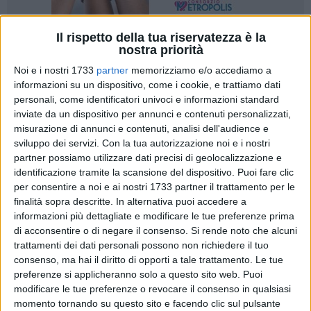
Il rispetto della tua riservatezza è la
5
nostra priorità
Noi e i nostri 1733
partner
memorizziamo e/o accediamo a
informazioni su un dispositivo, come i cookie, e trattiamo dati
personali, come identificatori univoci e informazioni standard
"La ASL Bari in collaborazione con la Consulta degli Studenti
inviate da un dispositivo per annunci e contenuti personalizzati,
della Provincia di Bari e con l'Uff. III A. T. di Bari - annuncia il
misurazione di annunci e contenuti, analisi dell'audience e
Direttore Generale Dottor Vito Montanaro - intende lanciare,
sviluppo dei servizi.
Con la tua autorizzazione noi e i nostri
attraverso un bando di partecipazione ad un concorso
partner possiamo utilizzare dati precisi di geolocalizzazione e
destinato a tutti gli Studenti delle Scuole Secondarie di II
identificazione tramite la scansione del dispositivo. Puoi fare clic
grado, una riflessione sul tema dell'Autismo. L'obiettivo è la
per consentire a noi e ai nostri 1733 partner il trattamento per le
realizzazione di un logo che rappresenti l'Autismo e che sarà
finalità sopra descritte. In alternativa puoi accedere a
informazioni più dettagliate e modificare le tue preferenze prima
utilizzato come logo identificativo del Centro Territoriale per
di acconsentire o di negare il consenso.
Si rende noto che alcuni
l'Autismo della Azienda Sanitaria Locale di Bari. La volontà è
trattamenti dei dati personali possono non richiedere il tuo
di utilizzare per fini sociali la migliore creatività tipica
consenso, ma hai il diritto di opporti a tale trattamento. Le tue
dell'adolescenza offrendo l'occasione per sensibilizzare sul
preferenze si applicheranno solo a questo sito web. Puoi
tema i ragazzi, le giovani generazioni nonché le loro
modificare le tue preferenze o revocare il consenso in qualsiasi
famiglie".
momento tornando su questo sito e facendo clic sul pulsante