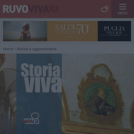
MENU
Home
Notizie e aggiornamenti