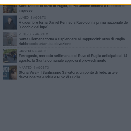
MARTEDÌ 4 AGOSTO
Santi Medici di Ruvo di Puglia, la Pia Unione chiama a raccolta le
imprese
LUNEDÌ 3 AGOSTO
A dicembre torna Daniel Pennac a Ruvo con la prima nazionale de
“L’occhio del lupo”
VENERDÌ 7 AGOSTO
Santa Filomena torna a risplendere ai Cappuccini: Ruvo di Puglia
riabbraccia un’antica devozione
GIOVEDÌ 6 AGOSTO
Ferragosto, mercato settimanale di Ruvo di Puglia anticipato al 14
agosto: la Giunta comunale approva il provvedimento
MARTEDÌ 4 AGOSTO
Storia Viva - Il Santissimo Salvatore: un ponte di fede, arte e
devozione tra Andria e Ruvo di Puglia