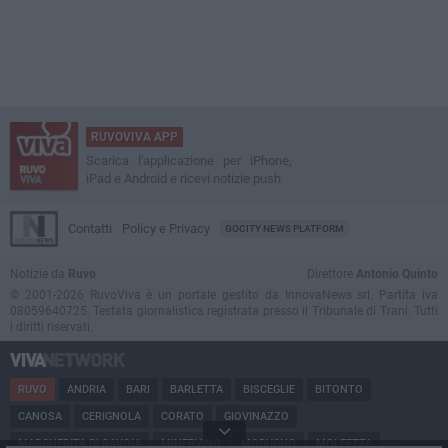
RUVOVIVA APP
Scarica l'applicazione per iPhone,
iPad e Android e ricevi notizie push
Contatti
Policy e Privacy
GOCITY NEWS PLATFORM
Notizie da
Ruvo
Direttore
Antonio Quinto
© 2001-2026 RuvoViva è un portale gestito da InnovaNews srl. Partita iva
08059640725. Testata giornalistica registrata presso il Tribunale di Trani. Tutti
i diritti riservati.
RUVO
ANDRIA
BARI
BARLETTA
BISCEGLIE
BITONTO
CANOSA
CERIGNOLA
CORATO
GIOVINAZZO
MARGHERITA DI SAVOIA
MINERVINO
MODUGNO
MOLFETTA