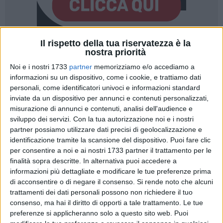
Il rispetto della tua riservatezza è la
A cura di
nostra priorità
FRANCESCO LAUCIELLO
Noi e i nostri 1733
partner
memorizziamo e/o accediamo a
informazioni su un dispositivo, come i cookie, e trattiamo dati
personali, come identificatori univoci e informazioni standard
Tra le arcate del chiostro dell'
ex Convento francescano di
inviate da un dispositivo per annunci e contenuti personalizzati,
Sant'Angelo a Ruvo di Puglia
— oggi sede della RSA Maria
misurazione di annunci e contenuti, analisi dell'audience e
Maddalena Spada — si cela un piccolo dettaglio artistico che
sviluppo dei servizi.
Con la tua autorizzazione noi e i nostri
partner possiamo utilizzare dati precisi di geolocalizzazione e
racconta una storia di straordinaria tenerezza. Un
identificazione tramite la scansione del dispositivo. Puoi fare clic
medaglione affrescato cattura immediatamente lo sguardo:
per consentire a noi e ai nostri 1733 partner il trattamento per le
ritrae un frate dal volto sereno che stringe al petto una
finalità sopra descritte. In alternativa puoi accedere a
piccola lepre. È Giacomo Varingez, meglio noto come il
informazioni più dettagliate e modificare le tue preferenze prima
Beato Giacomo da Bitetto
.
di acconsentire o di negare il consenso.
Si rende noto che alcuni
trattamenti dei dati personali possono non richiedere il tuo
L'affresco ruvese rappresenta una sintesi perfetta della
consenso, ma hai il diritto di opporti a tale trattamento. Le tue
preferenze si applicheranno solo a questo sito web. Puoi
spiritualità francescana che ha permeato la terra di Bari per