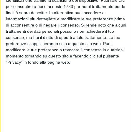
identificazione tramite la scansione del dispositivo. Puoi fare clic
per consentire a noi e ai nostri 1733 partner il trattamento per le
finalità sopra descritte. In alternativa puoi accedere a
informazioni più dettagliate e modificare le tue preferenze prima
di acconsentire o di negare il consenso.
Si rende noto che alcuni
11
trattamenti dei dati personali possono non richiedere il tuo
consenso, ma hai il diritto di opporti a tale trattamento. Le tue
preferenze si applicheranno solo a questo sito web. Puoi
Assalto a un portavalori questa mattina tra Bitonto e
modificare le tue preferenze o revocare il consenso in qualsiasi
momento tornando su questo sito e facendo clic sul pulsante
Sovereto, frazione di Terlizzi. I malviventi hanno dato alle
"Privacy" in fondo alla pagina web.
fiamme due mezzi sulla strada provinciale 231. Al momento
la strada risulta chiusa al traffico. Disagi si riscontrano alla
circolazione stradale per tanti utenti ruvesi.
Ferrotramviaria spa ha intanto diramato un comunicato su
ritardi consistenti nelle corse su gomma.
10 AGOSTO 2026
Storia Viva - Sulle tracce di San Lorenzo a
Ruvo: storia di una chiesa scomparsa sulla via
per Terlizzi