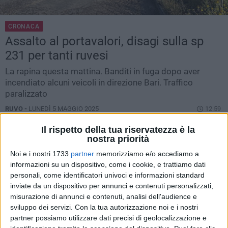
CRONACA
Assalto al portavalori, disagi sulla sp
231 per tanti ruvesi
La rapina questa mattina. Banditi in fuga dopo aver
incendiato alcuni veicoli in direzione Bari. Traffico
paralizzato
RUVO -
LUNEDÌ 5 MAGGIO 2025
12.59
Il rispetto della tua riservatezza è la
nostra priorità
Noi e i nostri 1733
partner
memorizziamo e/o accediamo a
informazioni su un dispositivo, come i cookie, e trattiamo dati
personali, come identificatori univoci e informazioni standard
inviate da un dispositivo per annunci e contenuti personalizzati,
misurazione di annunci e contenuti, analisi dell'audience e
sviluppo dei servizi.
Con la tua autorizzazione noi e i nostri
partner possiamo utilizzare dati precisi di geolocalizzazione e