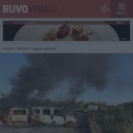
MENU
Home
Notizie e aggiornamenti