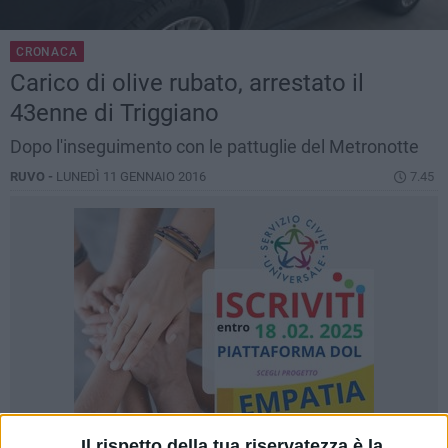
CRONACA
Carico di olive rubato, arrestato il
43enne di Triggiano
Dopo l'inseguimento con le pattuglie del Metronotte
RUVO -
LUNEDÌ 11 GENNAIO 2016
7.45
Il rispetto della tua riservatezza è la