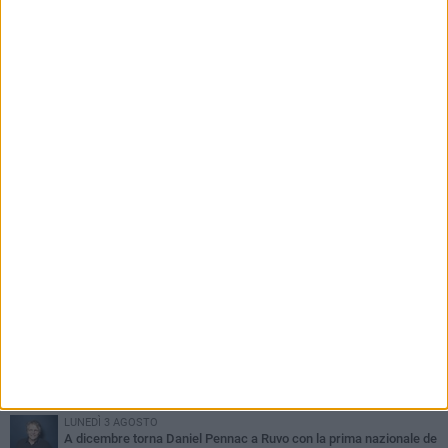
PIÙ LETTI QUESTA SETTIMANA
MERCOLEDÌ 5 AGOSTO
Dramma in spiaggia a Bisceglie: un anziano di Ruvo ha un malore
e perde la vita
MARTEDÌ 4 AGOSTO
Santi Medici di Ruvo di Puglia, la Pia Unione chiama a raccolta le
imprese
VENERDÌ 7 AGOSTO
Santa Filomena torna a risplendere ai Cappuccini: Ruvo di Puglia
riabbraccia un’antica devozione
LUNEDÌ 3 AGOSTO
A dicembre torna Daniel Pennac a Ruvo con la prima nazionale de