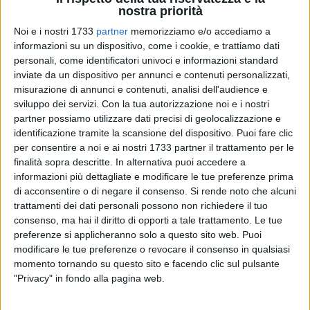
nostra priorità
Noi e i nostri 1733
partner
memorizziamo e/o accediamo a
informazioni su un dispositivo, come i cookie, e trattiamo dati
personali, come identificatori univoci e informazioni standard
inviate da un dispositivo per annunci e contenuti personalizzati,
Alla guida di un camion carico di 80 quintali di olive non ha
misurazione di annunci e contenuti, analisi dell'audience e
sviluppo dei servizi.
Con la tua autorizzazione noi e i nostri
esitato ad innescare un pericoloso inseguimento con i
partner possiamo utilizzare dati precisi di geolocalizzazione e
Carabinieri, ma è stato ugualmente acciuffato. È accaduto
identificazione tramite la scansione del dispositivo. Puoi fare clic
l'altra notte a Ruvo di Puglia, dove i
Carabinieri
hanno
per consentire a noi e ai nostri 1733 partner il trattamento per le
arrestato un
43enne di Triggiano
, già noto alle forze
finalità sopra descritte. In alternativa puoi accedere a
dell'ordine, ritenuto responsabile di furto aggravato. I militari
informazioni più dettagliate e modificare le tue preferenze prima
dell'Arma, durante un servizio di perlustrazione, finalizzato
di acconsentire o di negare il consenso.
Si rende noto che alcuni
alla prevenzione e repressione di reati contro il patrimonio,
trattamenti dei dati personali possono non richiedere il tuo
consenso, ma hai il diritto di opporti a tale trattamento. Le tue
allertati da personale di un istituto di vigilanza privata del
preferenze si applicheranno solo a questo sito web. Puoi
luogo, che aveva ricevuto l'allarme di un intrusione in
modificare le tue preferenze o revocare il consenso in qualsiasi
un'azienda specializzata nella raccolta di olive, ubicata in
momento tornando su questo sito e facendo clic sul pulsante
contrada Matine, hanno avviato le ricerche di due autocarri
"Privacy" in fondo alla pagina web.
sottratti all'interno dell'azienda in questione.