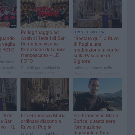
Pellegrinaggio ad
EVENTI E CULTURA
Assisi: i fedeli di San
 quando
“Restate qui”, a Ruvo
Domenico vivono
a veglia
di Puglia una
l’emozione del cuore
LE FOTO
meditazione in canto
francescano – LE
sulla Passione del
n
FOTO
Signore
itazione
artecipata
Oltre 80 parrocchiani in
Sabato 21 marzo, nella
a città
viaggio spirituale tra
Chiesa di San Domenico, il
ssione
preghiera, canto e
coro Perfetta Letizia guiderà
devozione alle spoglie di
i fedeli in un itinerario
San Francesco
spirituale tra musica e
contemplazione
l’Arte”
Fra Francesco Maria
Fra Francesco Maria
ia San
ordinato diacono a
Sorice, questa sera
vo – IL
Ruvo di Puglia
l’ordinazione
diaconale a San
Un sì che rallegra i fedeli e