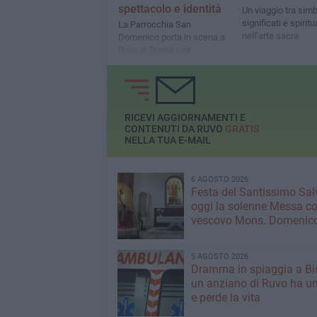
spettacolo e identità
Un viaggio tra simb
significati e spiritu
La Parrocchia San
nell’arte sacra
Domenico porta in scena a
Ruvo di Puglia una
commedia brillante tra
tradizione e vita quotidiana
RICEVI AGGIORNAMENTI E
CONTENUTI DA RUVO
GRATIS
NELLA TUA E-MAIL
6 AGOSTO 2026
Festa del Santissimo Sal
oggi la solenne Messa co
vescovo Mons. Domenico
5 AGOSTO 2026
Dramma in spiaggia a Bis
un anziano di Ruvo ha u
e perde la vita