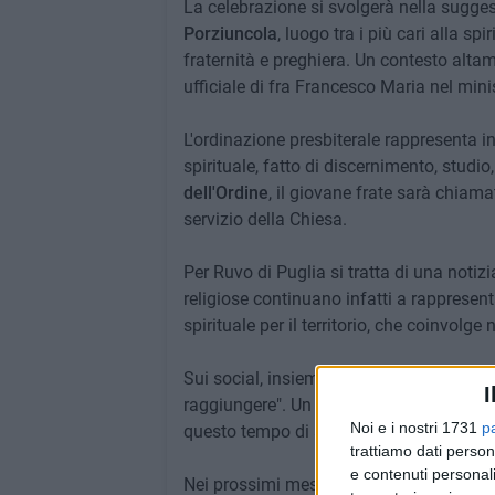
La celebrazione si svolgerà nella sugge
Porziuncola
, luogo tra i più cari alla s
fraternità e preghiera. Un contesto alta
ufficiale di fra Francesco Maria nel mini
L'ordinazione presbiterale rappresenta 
spirituale, fatto di discernimento, studio
dell'Ordine
, il giovane frate sarà chiama
servizio della Chiesa.
Per Ruvo di Puglia si tratta di una noti
religiose continuano infatti a rappresen
spirituale per il territorio, che coinvolg
Sui social, insieme alla locandina uffici
I
raggiungere". Un messaggio che racchi
Noi e i nostri 1731
p
questo tempo di attesa verso una celebr
trattiamo dati person
e contenuti personali
Nei prossimi mesi saranno comunicati ulte