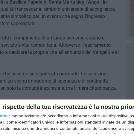
stiva
Basilica Papale di Santa Maria degli Angeli
in
piritualità francescana, simbolo universale di accoglienza,
mente simbolico per un evento che segna l'ingresso
stero sacerdotale.
infatti il compimento di un lungo percorso umano e
, servizio e vita comunitaria. Attraverso il
sacramento
to a dedicare la propria vita all'annuncio del Vangelo e al
zia che assume un significato profondo. Le vocazioni
tare un segno importante di speranza e di continuità
e non solo la comunità ecclesiale, ma l'intera cittadinanza.
ale dell'evento, compare anche un invito: "Lasciati
l rispetto della tua riservatezza è la nostra prior
ude il senso del cammino francescano e che accompagna
artner
memorizziamo e/o accediamo a informazioni su un dispositivo, c
azione che si preannuncia carica di emozione.
ali, come identificatori univoci e informazioni standard inviate da un di
zzati, misurazione di annunci e contenuti, analisi dell'audience e svilupp
riori dettagli organizzativi relativi al pellegrinaggio e