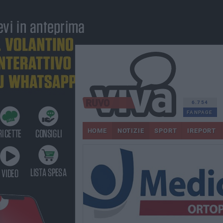
6.754
FANPAGE
HOME
NOTIZIE
SPORT
IREPORT