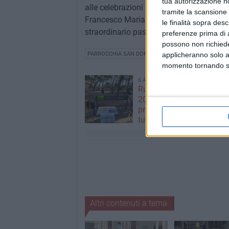
tua autorizzazione no
alle celebrazioni collegate all'ordinazion
tramite la scansione 
Francesco Maria Sorice, pronta ad accom
le finalità sopra des
straordinario passaggio della sua vita.
preferenze prima di 
possono non richieder
PARROCCHIA SAN DOMENICO
applicheranno solo a
momento tornando su 
6 AGOSTO 2026
Ruvo, si conclude "Monit
2024": due giornate dedic
prevenzione degli incendi
tutela dell'ambiente
Altri contenuti a tema