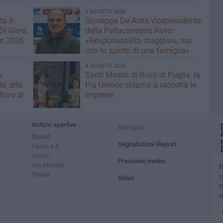
4 AGOSTO 2026
a il
Giuseppe De Astis vicepresidente
Di Gioia
della Pallacanestro Ruvo:
ri 2026
«Responsabilità maggiore, ma
con lo spirito di una famiglia»
4 AGOSTO 2026
o
Santi Medici di Ruvo di Puglia, la
e, arte
Pia Unione chiama a raccolta le
Ruvo di
imprese
Notizie sportive
Altri sport
Basket
Segnalazioni iReport
Calcio a 5
Calcio
Previsioni meteo
Arti Marziali
I
Tennis
R
Video
R
t