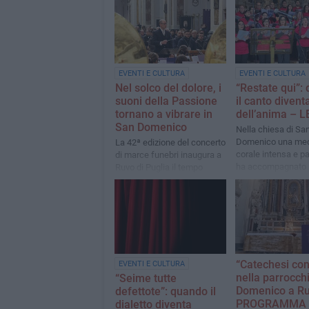
EVENTI E CULTURA
EVENTI E CULTURA
Nel solco del dolore, i
“Restate qui”:
suoni della Passione
il canto divent
tornano a vibrare in
dell’anima – 
San Domenico
Nella chiesa di Sa
Domenico una med
La 42ª edizione del concerto
corale intensa e p
di marce funebri inaugura a
ha accompagnato l
Ruvo di Puglia il tempo
nel cuore della Pa
sospeso della Settimana
Santa
“Catechesi con 
EVENTI E CULTURA
nella parrocch
“Seime tutte
Domenico a Ru
defettote”: quando il
PROGRAMMA
dialetto diventa