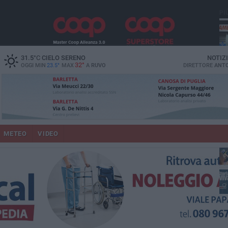
PI
vit
31.5
°C
CIELO SERENO
NOTIZ
32°
OGGI MIN
23.5°
MAX
A
RUVO
DIRETTORE
ANTO
pu
METEO
VIDEO
lup
fam
Ruv