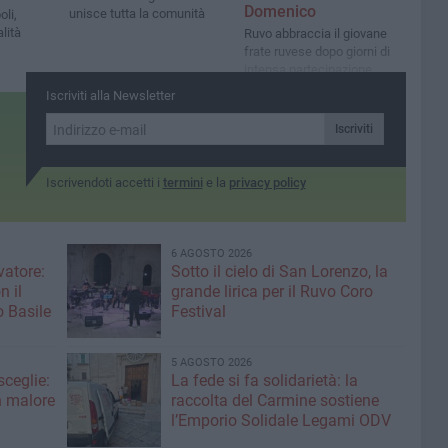
Domenico
unisce tutta la comunità
oli,
alità
Ruvo abbraccia il giovane
frate ruvese dopo giorni di
intensa partecipazione
Iscriviti alla Newsletter
Iscriviti
Iscrivendoti accetti i
termini
e la
privacy policy
6 AGOSTO 2026
vatore:
Sotto il cielo di San Lorenzo, la
n il
grande lirica per il Ruvo Coro
 Basile
Festival
5 AGOSTO 2026
ceglie:
La fede si fa solidarietà: la
n malore
raccolta del Carmine sostiene
l’Emporio Solidale Legami ODV