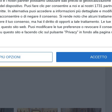
i e i nostri partner possiamo utilizzare dati precisi di geolocalizzazione 
e. Intanto, la comunità ruvese si stringe già attorno a fra
del dispositivo. Puoi fare clic per consentire a noi e ai nostri 1731 partn
pagnarlo con la preghiera e l'affetto in questo
critte. In alternativa puoi accedere a informazioni più dettagliate e modif
acconsentire o di negare il consenso.
Si rende noto che alcuni trattamen
e il tuo consenso, ma hai il diritto di opporti a tale trattamento. Le tue
 questo sito web. Puoi modificare le tue preferenze o revocare il conse
questo sito e facendo clic sul pulsante "Privacy" in fondo alla pagina
6 AGOSTO 2026
or
Crifo Wines Ruvo di Puglia, un
ate alla
"principino" sotto le plance: ecco
 e alla
Prince Lumena
PIÙ OPZIONI
ACCETTO