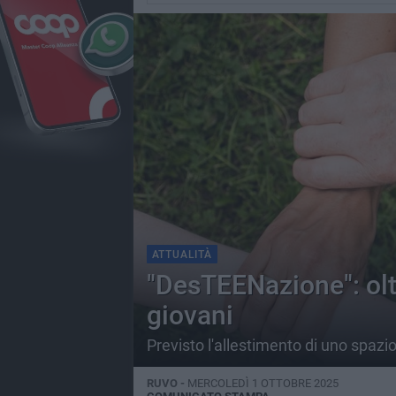
ATTUALITÀ
"DesTEENazione": oltr
giovani
Previsto l'allestimento di uno spazi
RUVO -
MERCOLEDÌ 1 OTTOBRE 2025