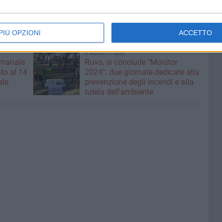
PIÙ OPZIONI
ACCETTO
6 AGOSTO 2026
imanale
Ruvo, si conclude "Monitor
to al 14
2024": due giornate dedicate alla
ale
prevenzione degli incendi e alla
o
tutela dell'ambiente