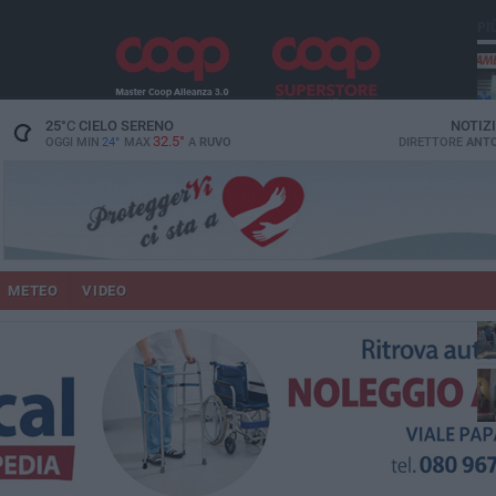
PI
vit
25
°C
CIELO SERENO
NOTIZ
32.5°
OGGI MIN
24°
MAX
A
RUVO
DIRETTORE
ANTO
lup
METEO
VIDEO
Ruv
co
Do