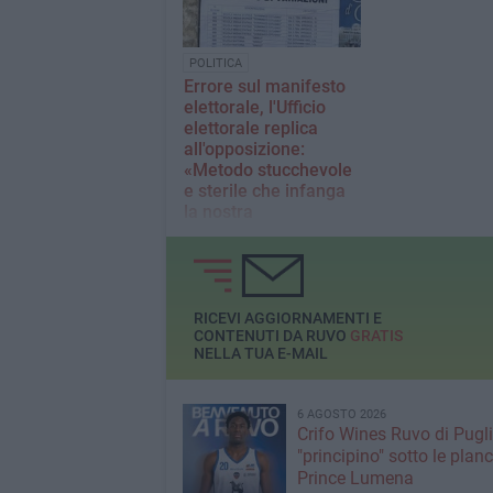
POLITICA
Errore sul manifesto
elettorale, l'Ufficio
elettorale replica
all'opposizione:
«Metodo stucchevole
e sterile che infanga
la nostra
professionalità»
Il funzionario comunale
Francesco De Zio replica
alle parole di Mariatiziana
Rutigliani
RICEVI AGGIORNAMENTI E
CONTENUTI DA RUVO
GRATIS
NELLA TUA E-MAIL
6 AGOSTO 2026
Crifo Wines Ruvo di Pugli
"principino" sotto le plan
Prince Lumena