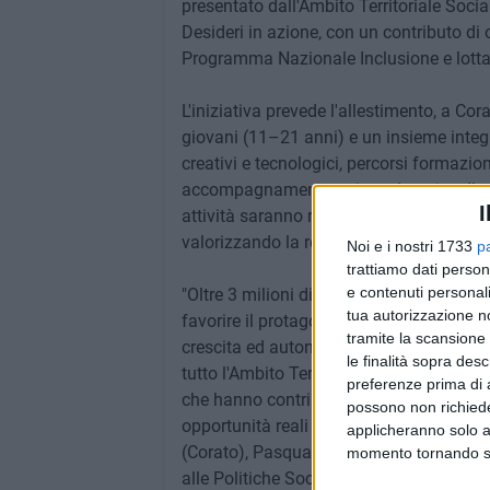
presentato dall'Ambito Territoriale Soc
Desideri in azione, con un contributo di ol
Programma Nazionale Inclusione e lott
L'iniziativa prevede l'allestimento, a Co
giovani (11–21 anni) e un insieme integra
creativi e tecnologici, percorsi formazion
accompagnamento psico-educativo. Il pro
I
attività saranno realizzate nei tre Comuni
valorizzando la rete con scuole, servizi s
Noi e i nostri 1733
p
trattiamo dati person
e contenuti personali
"Oltre 3 milioni di euro per accogliere e 
tua autorizzazione no
favorire il protagonismo giovanile: comp
tramite la scansione 
crescita ed autonomia. Questo finanziam
le finalità sopra des
tutto l'Ambito Territoriale di Corato, Ruvo
preferenze prima di 
che hanno contribuito a questo traguardo
possono non richieder
opportunità reali per le ragazze ed i ra
applicheranno solo a
(Corato), Pasquale Chieco (Ruvo di Pugli
momento tornando su 
alle Politiche Sociali Felice Addario (C