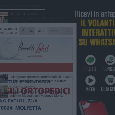
Ù LETTI QUESTA SETTIMANA
MERCOLEDÌ 5 AGOSTO
Dramma in spiaggia a Bisceglie: un
anziano di Ruvo ha un malore e perde la
a
IE DA
RUVO
MARTEDÌ 4 AGOSTO
APP
Santi Medici di Ruvo di Puglia, la Pia Unione
NIO QUINTO
chiama a raccolta le imprese
LUNEDÌ 3 AGOSTO
A dicembre torna Daniel Pennac a Ruvo
con la prima nazionale de “L’occhio del
o”
MARTEDÌ 4 AGOSTO
Storia Viva - Il Santissimo Salvatore: un
ponte di fede, arte e devozione tra Andria e
o di Puglia
GIOVEDÌ 6 AGOSTO
Ferragosto, mercato settimanale di Ruvo di
Puglia anticipato al 14 agosto: la Giunta
munale approva il provvedimento
GIOVEDÌ 6 AGOSTO
Festa del Santissimo Salvatore: oggi la
solenne Messa con il vescovo Mons.
menico Basile