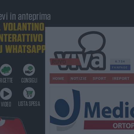
6.754
FANPAGE
HOME
NOTIZIE
SPORT
IREPORT