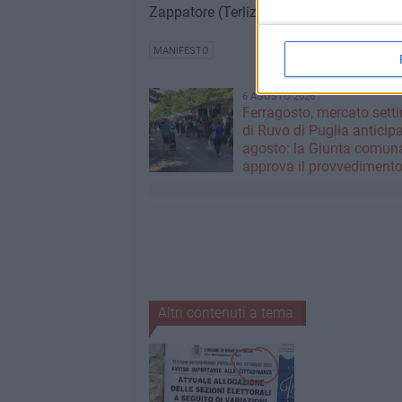
Zappatore (Terlizzi).
MANIFESTO
6 AGOSTO 2026
Ferragosto, mercato sett
di Ruvo di Puglia anticipa
agosto: la Giunta comun
approva il provvediment
Altri contenuti a tema