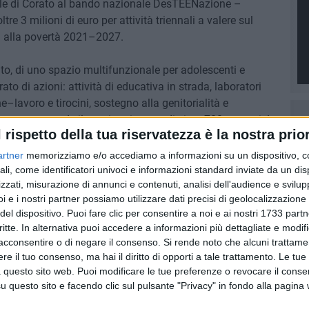
iale di Corato al bando nazionale DesTEENazione –
tre 3 milioni di euro per attività triennali a valere sul
a alla povertà 2021–2027.
rato, di uno spazio multifunzionale per adolescenti e
to di azioni: attività di educativa in strada, laboratori
e–lavoro e tirocini, sostegno alla genitorialità e
getto prevede il raggiungimento di circa 700 ragazzi. Le
l rispetto della tua riservatezza è la nostra prior
 dell'Ambito, Corato, Ruvo di Puglia e Terlizzi,
ociali, Terzo Settore ed aziende.
artner
memorizziamo e/o accediamo a informazioni su un dispositivo, c
ali, come identificatori univoci e informazioni standard inviate da un di
zzati, misurazione di annunci e contenuti, analisi dell'audience e svilupp
contrastare le fragilità dei ragazzi, ma soprattutto per
i e i nostri partner possiamo utilizzare dati precisi di geolocalizzazione 
etenze, relazioni positive e percorsi che favoriscono
del dispositivo. Puoi fare clic per consentire a noi e ai nostri 1733 partn
ento è il riconoscimento di un lavoro di squadra fatto da
critte. In alternativa puoi accedere a informazioni più dettagliate e modif
 di Puglia e Terlizzi. Ringraziamo gli uffici e tutti coloro
acconsentire o di negare il consenso.
Si rende noto che alcuni trattamen
: ora è tempo di trasformare queste risorse in
e il tuo consenso, ma hai il diritto di opporti a tale trattamento. Le tue
gazzi." Commentano i Sindaci Corrado De Benedittis
 questo sito web. Puoi modificare le tue preferenze o revocare il conse
a), Michelangelo De Chirico (Terlizzi) e degli Assessori
questo sito e facendo clic sul pulsante "Privacy" in fondo alla pagina
orato), Domenico Curci (Ruvo di Puglia) e Daniela