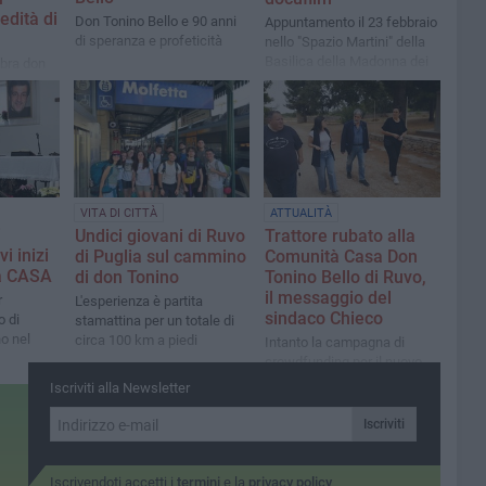
edità di
Don Tonino Bello e 90 anni
Appuntamento il 23 febbraio
di speranza e profeticità
nello "Spazio Martini" della
Basilica della Madonna dei
ebra don
Martiri in Molfetta
 rito di
ta
VITA DI CITTÀ
ATTUALITÀ
i
Undici giovani di Ruvo
Trattore rubato alla
i inizi
di Puglia sul cammino
Comunità Casa Don
à CASA
di don Tonino
Tonino Bello di Ruvo,
il messaggio del
r
L'esperienza è partita
sindaco Chieco
o di
stamattina per un totale di
o nel
circa 100 km a piedi
Intanto la campagna di
crowdfunding per il nuovo
trattore è da record: 2000
Iscriviti alla Newsletter
euro raccolti in 48 ore
Iscriviti
Iscrivendoti accetti i
termini
e la
privacy policy