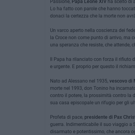
Passione,
Papa Leone XIV
ha scelto di a
Lo ha fatto con parole che hanno toccat
donaci la certezza che la morte non avrà
Un varco aperto nella coscienza dei fedeli
la Croce non come punto di arrivo, ma
una speranza che resiste, che attende, ch
Il Papa ha rilanciato con forza il rifiut
e urgente. E proprio per questo il richi
Nato ad Alessano nel 1935,
vescovo di 
morte nel 1993, don Tonino ha incarnato
contro il potere, la prossimità contro la
sua casa episcopale un rifugio per gli ul
Profeta di pace,
presidente di Pax Christ
guerra. Indimenticabile il suo viaggio a 
disarmato e potentissimo, che ancora ogg