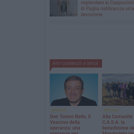
risplendere ai Cappuccini
di Puglia riabbraccia un’
devozione
Altri contenuti a tema
SPECIALE
SPECIALE
Don Tonino Bello, il
Alla Comunità
Vescovo della
C.A.S.A. la
speranza: una
benedizione d
miniserie per
Mandorleto pe