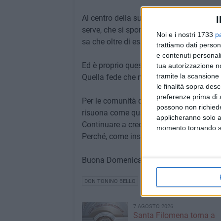
Al centro della sua eredità, l'immagine 
I
serve, che si sporca le mani nella stori
Noi e i nostri 1733
p
sa che oltre di essa c'è già una promess
trattiamo dati person
e contenuti personali
Ed è proprio questa promessa che Papa
tua autorizzazione no
tramite la scansione 
Quella fede che non è illusione, ma certe
le finalità sopra des
preferenze prima di 
Per le comunità di Ruvo e per l'intera d
possono non richieder
risuona come qualcosa di più di un rico
applicheranno solo a
Continuare a credere nel "terzo giorno", 
momento tornando su 
Perché, come insegnava don Tonino, è pro
Buona Domenica delle Palme da VivaNe
DON TONINO BELLO
7 AGOSTO 2026
Santa Filomena torna a