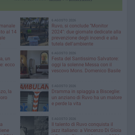
6 AGOSTO 2026
imanale
Ruvo, si conclude "Monitor
to al 14
2024": due giornate dedicate alla
ale
prevenzione degli incendi e alla
o
tutela dell'ambiente
6 AGOSTO 2026
a, un
Festa del Santissimo Salvatore:
ce: ecco
oggi la solenne Messa con il
vescovo Mons. Domenico Basile
5 AGOSTO 2026
zo, la
Dramma in spiaggia a Bisceglie:
Coro
un anziano di Ruvo ha un malore
e perde la vita
5 AGOSTO 2026
la
Il talento di Ruvo conquista il
tiene
jazz italiano: a Vincenzo Di Gioia