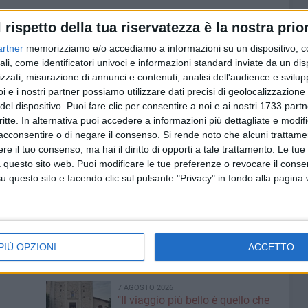
di una
"Chiesa del grembiule"
: una Chiesa che si china, che
l rispetto della tua riservatezza è la nostra prior
a degli uomini. Una Chiesa che non teme la Croce, perché
artner
memorizziamo e/o accediamo a informazioni su un dispositivo, c
a.
ali, come identificatori univoci e informazioni standard inviate da un di
zzati, misurazione di annunci e contenuti, analisi dell'audience e svilupp
 Leone XIV ha voluto consegnare nuovamente al mondo.
i e i nostri partner possiamo utilizzare dati precisi di geolocalizzazione 
del dispositivo. Puoi fare clic per consentire a noi e ai nostri 1733 partn
zza ostinata: la morte non avrà l'ultima parola.
critte. In alternativa puoi accedere a informazioni più dettagliate e modif
acconsentire o di negare il consenso.
Si rende noto che alcuni trattamen
iocesi che don Tonino ha amato e guidato, quel richiamo
e il tuo consenso, ma hai il diritto di opporti a tale trattamento. Le tue
rdo. È una chiamata viva, urgente.
 questo sito web. Puoi modificare le tue preferenze o revocare il conse
anche mentre si attraversa il Venerdì Santo della storia.
questo sito e facendo clic sul pulsante "Privacy" in fondo alla pagina
prio lì — nel punto più oscuro — che Dio prepara l'alba.
twork.
PIÙ OPZIONI
ACCETTO
7 AGOSTO 2026
"Il viaggio più bello è quello che