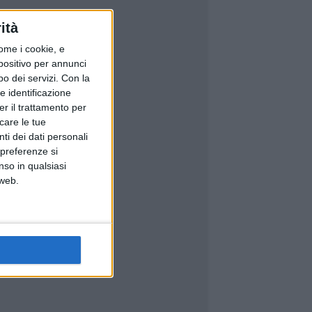
ità
ome i cookie, e
spositivo per annunci
o dei servizi.
Con la
e identificazione
er il trattamento per
icare le tue
ti dei dati personali
 preferenze si
nso in qualsiasi
 web.