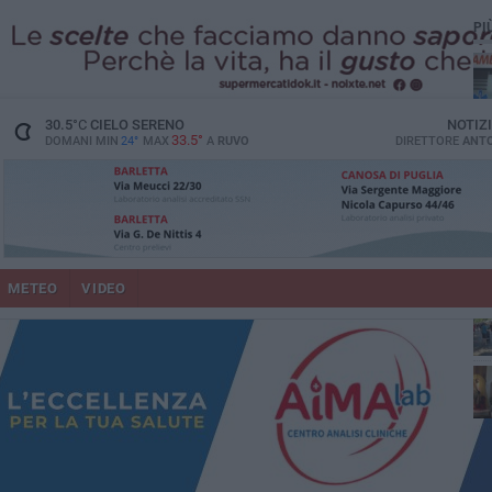
PI
vit
30.5
°C
CIELO SERENO
NOTIZ
33.5°
DOMANI MIN
24°
MAX
A
RUVO
DIRETTORE
ANTO
lup
METEO
VIDEO
Ruv
co
Do