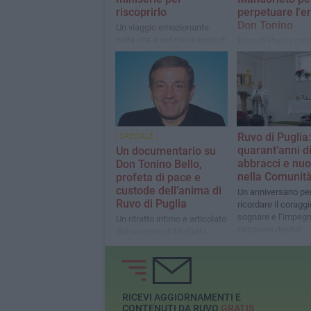
riscoprirlo
perpetuare l'er
Don Tonino
Un viaggio emozionante
nella vita e nel messaggio di
Ruvo di Puglia cel
un uomo che ha fatto della
Tonino Bello con un
fede un impegno concreto
speranza e rinasci
per gli ultimi
Ruvo di Puglia:
SPECIALE
quarant’anni d
Un documentario su
abbracci e nuov
Don Tonino Bello,
nella Comunit
profeta di pace e
custode dell’anima di
Un anniversario pe
Ruvo di Puglia
ricordare il coraggi
sognare e l’impegn
Un ritratto intimo e articolato
riscrivere destini
del vescovo di Molfetta,
Ruvo, Giovinazzo e Terlizzi
RICEVI AGGIORNAMENTI E
CONTENUTI DA RUVO
GRATIS