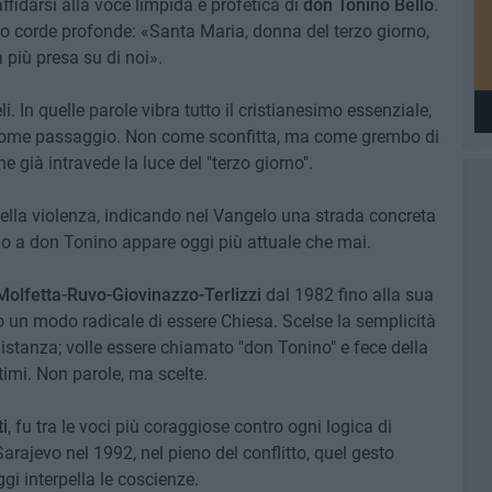
ffidarsi alla voce limpida e profetica di
don Tonino Bello
.
o corde profonde: «Santa Maria, donna del terzo giorno,
 più presa su di noi».
. In quelle parole vibra tutto il cristianesimo essenziale,
 come passaggio. Non come sconfitta, ma come grembo di
e già intravede la luce del "terzo giorno".
o della violenza, indicando nel Vangelo una strada concreta
amo a don Tonino appare oggi più attuale che mai.
Molfetta-Ruvo-Giovinazzo-Terlizzi
dal 1982 fino alla sua
 un modo radicale di essere Chiesa. Scelse la semplicità
 distanza; volle essere chiamato "don Tonino" e fece della
timi. Non parole, ma scelte.
i
, fu tra le voci più coraggiose contro ogni logica di
Sarajevo nel 1992, nel pieno del conflitto, quel gesto
i interpella le coscienze.