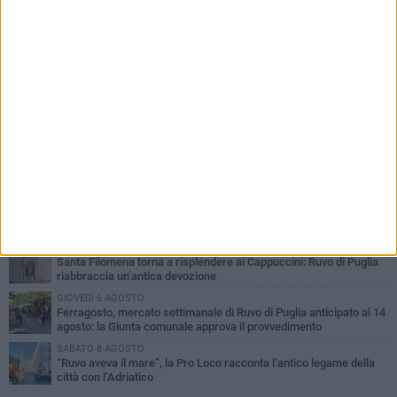
PIÙ LETTI QUESTA SETTIMANA
MERCOLEDÌ 5 AGOSTO
Dramma in spiaggia a Bisceglie: un anziano di Ruvo ha un malore
e perde la vita
MARTEDÌ 4 AGOSTO
Santi Medici di Ruvo di Puglia, la Pia Unione chiama a raccolta le
imprese
SABATO 8 AGOSTO
Probabile presenza di un lupo nella aree rurali di Ruvo di Puglia
VENERDÌ 7 AGOSTO
Santa Filomena torna a risplendere ai Cappuccini: Ruvo di Puglia
riabbraccia un’antica devozione
GIOVEDÌ 6 AGOSTO
Ferragosto, mercato settimanale di Ruvo di Puglia anticipato al 14
agosto: la Giunta comunale approva il provvedimento
SABATO 8 AGOSTO
“Ruvo aveva il mare”, la Pro Loco racconta l’antico legame della
città con l’Adriatico