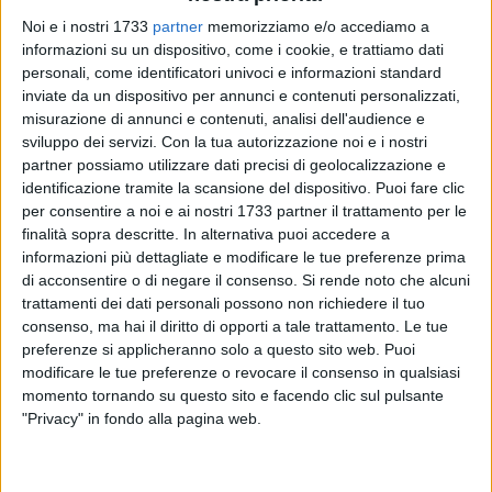
Noi e i nostri 1733
partner
memorizziamo e/o accediamo a
informazioni su un dispositivo, come i cookie, e trattiamo dati
personali, come identificatori univoci e informazioni standard
inviate da un dispositivo per annunci e contenuti personalizzati,
9
misurazione di annunci e contenuti, analisi dell'audience e
sviluppo dei servizi.
Con la tua autorizzazione noi e i nostri
partner possiamo utilizzare dati precisi di geolocalizzazione e
identificazione tramite la scansione del dispositivo. Puoi fare clic
per consentire a noi e ai nostri 1733 partner il trattamento per le
Brutte notizie per la sanità ruvese. Il 118 a Ruvo di Puglia
finalità sopra descritte. In alternativa puoi accedere a
perde pezzi, per così dire, e da postazione "mike" (ambulanza
informazioni più dettagliate e modificare le tue preferenze prima
con medico a bordo) diventa postazione "india" con solo
di acconsentire o di negare il consenso.
Si rende noto che alcuni
infermiere all'interno dell'ambulanza.
trattamenti dei dati personali possono non richiedere il tuo
consenso, ma hai il diritto di opporti a tale trattamento. Le tue
preferenze si applicheranno solo a questo sito web. Puoi
La notizia rimbalza sui profili social dei consiglieri comunali
modificare le tue preferenze o revocare il consenso in qualsiasi
di Fratelli d'Italia
Piero Paparella
e
​​Simona Summo
. «Dopo il
momento tornando su questo sito e facendo clic sul pulsante
trasferimento (provvisorio?) del Distretto Socio Sanitario da
"Privacy" in fondo alla pagina web.
Ruvo a Terlizzi, la Giunta Regionale ha approvato nei giorni
scorsi la "Riorganizzazione del Servizio di Emergenza 118".
Dopo tutte le ulteriori privazioni chieste ed ottenute a scapito