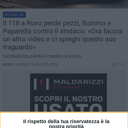
ATTUALITÀ
Il 118 a Ruvo perde pezzi, Summo e
Paparella contro il sindaco: «Ora faccia
un altro video e ci spieghi questo suo
traguardo»
L'ambulanza perde il medico a bordo
RUVO -
LUNEDÌ 15 AGOSTO 2022
1.14
Il rispetto della tua riservatezza è la
nostra priorità