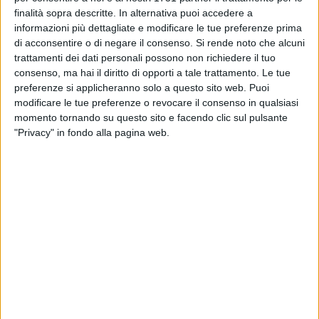
Al nuovo Papa sarà imposto il nome di Leone XIV.
finalità sopra descritte. In alternativa puoi accedere a
informazioni più dettagliate e modificare le tue preferenze prima
Oltre 45mila persone, tra fedeli e curiosi, sono accorse in
di acconsentire o di negare il consenso.
Si rende noto che alcuni
piazza San Pietro sin dal primo pomeriggio. In pochi, anche
trattamenti dei dati personali possono non richiedere il tuo
tra i vaticanisti, avevano pronosticato una fumata bianca al
consenso, ma hai il diritto di opporti a tale trattamento. Le tue
quarto scrutinio; molti invece pensavano una elezione a
preferenze si applicheranno solo a questo sito web. Puoi
modificare le tue preferenze o revocare il consenso in qualsiasi
sera. Invece lo Spirito Santo - come ricordano i porporati
momento tornando su questo sito e facendo clic sul pulsante
sovente - ha guidato la decisione in tempi obiettivamente
"Privacy" in fondo alla pagina web.
rapidi.
Due giorni erano durati anche gli ultimi due Conclavi, nel
2005 e nel 2013, quando erano stati eletti Papa Benedetto
XVI e Papa Francesco, rispettivamente dopo 4 e 5 scrutini.
CHI È IL NUOVO PAPA
Il Cardinale Robert Francis Prevost, O.S.A., Prefetto del
Dicastero per i Vescovi, Arcivescovo-Vescovo emerito di
Chiclayo, è nato il 14 settembre 1955 a Chicago (Illinois,
Stati Uniti). Nel 1977 è entrato nel noviziato dell'Ordine di