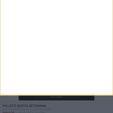
ma con lo spirito di una famiglia»
4 AGOSTO 2026
Storia Viva - Il Santissimo Salvatore: un ponte
di fede, arte e devozione tra Andria e Ruvo di
Puglia
PIÙ LETTI QUESTA SETTIMANA