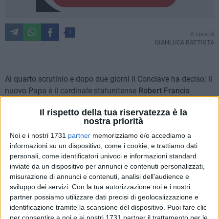
1
A cura di
GIANLUCA BATTISTA
Al quarto scrutinio e dopo due giorni il Conclave ha deciso: il
nuovo Papa è il cardinale statunitense
Robert Francis
Prevost. Ha 69 anni.
Il rispetto della tua riservatezza è la
L'annuncio del protodiacono Dominique Mamberti, prefetto
nostra priorità
del Supremo Tribunale della Segnatura Apostolica, è arrivato
Noi e i nostri 1731
partner
memorizziamo e/o accediamo a
dopo la fumata bianca, dalla loggia centrale della Basilica di
informazioni su un dispositivo, come i cookie, e trattiamo dati
San Pietro. Si tratta del 267° Pontefice della Chiesa
personali, come identificatori univoci e informazioni standard
Cattolica.
inviate da un dispositivo per annunci e contenuti personalizzati,
I 133 cardinali, nonostante si trattasse del numero più
misurazione di annunci e contenuti, analisi dell'audience e
elevato mai entrato nella Cappella Sistina, sono riusciti di
sviluppo dei servizi.
Con la tua autorizzazione noi e i nostri
fatto in poco più di 24 ore a trovare l'accordo su un nome.
partner possiamo utilizzare dati precisi di geolocalizzazione e
identificazione tramite la scansione del dispositivo. Puoi fare clic
per consentire a noi e ai nostri 1731 partner il trattamento per le