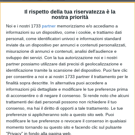
Il rispetto della tua riservatezza è la
1
nostra priorità
Noi e i nostri 1733
partner
memorizziamo e/o accediamo a
informazioni su un dispositivo, come i cookie, e trattiamo dati
personali, come identificatori univoci e informazioni standard
Monica Filograno
, assessore alle Politiche di Comunità con
inviate da un dispositivo per annunci e contenuti personalizzati,
delega al Turismo e alla Cultura del Comune di Ruvo, sarà a
misurazione di annunci e contenuti, analisi dell'audience e
sviluppo dei servizi.
Con la tua autorizzazione noi e i nostri
Milano alla Borsa Italiana del Turismo. Lo ha deciso la
partner possiamo utilizzare dati precisi di geolocalizzazione e
giunta comunale per consentire all'assessora di prendere
identificazione tramite la scansione del dispositivo. Puoi fare clic
parte all'evento firmato "Puglia Autentica".
per consentire a noi e ai nostri 1733 partner il trattamento per le
Martedì 14 febbraio ore 15.30, infatti, nello stand della
finalità sopra descritte. In alternativa puoi accedere a
Regione Puglia presso la fiera BIT di Milano, è in programma
informazioni più dettagliate e modificare le tue preferenze prima
la presentazione della seconda edizione della guida pocket
di acconsentire o di negare il consenso.
Si rende noto che alcuni
"Pugliautentica: La Puglia che non hai mai visto" (editrice
trattamenti dei dati personali possono non richiedere il tuo
consenso, ma hai il diritto di opporti a tale trattamento. Le tue
l'immagine) e il nuovo calendario degli eventi musicali della
preferenze si applicheranno solo a questo sito web. Puoi
nona edizione del Festival Viator 2023.
modificare le tue preferenze o revocare il consenso in qualsiasi
momento tornando su questo sito e facendo clic sul pulsante
Ruvo di Puglia aderisce alla rete Puglia Autentica ed è
"Privacy" in fondo alla pagina web.