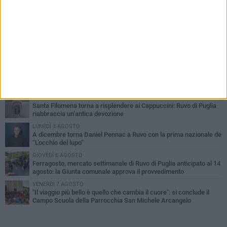
PIÙ LETTI QUESTA SETTIMANA
MERCOLEDÌ 5 AGOSTO
Dramma in spiaggia a Bisceglie: un anziano di Ruvo ha un malore
e perde la vita
MARTEDÌ 4 AGOSTO
Santi Medici di Ruvo di Puglia, la Pia Unione chiama a raccolta le
imprese
VENERDÌ 7 AGOSTO
Santa Filomena torna a risplendere ai Cappuccini: Ruvo di Puglia
riabbraccia un’antica devozione
LUNEDÌ 3 AGOSTO
A dicembre torna Daniel Pennac a Ruvo con la prima nazionale de
“L’occhio del lupo”
GIOVEDÌ 6 AGOSTO
Ferragosto, mercato settimanale di Ruvo di Puglia anticipato al 14
agosto: la Giunta comunale approva il provvedimento
VENERDÌ 7 AGOSTO
"Il viaggio più bello è quello che cambia il cuore": si conclude il
Campo Scuola della Parrocchia San Michele Arcangelo