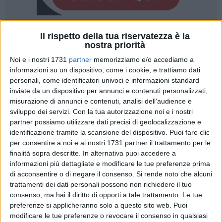
Il rispetto della tua riservatezza è la
19
nostra priorità
Noi e i nostri 1731
partner
memorizziamo e/o accediamo a
informazioni su un dispositivo, come i cookie, e trattiamo dati
Nell'ultimo consiglio comunale è stata nuovamente bocciata
personali, come identificatori univoci e informazioni standard
la proposta di delibera, avanzata dalle opposizioni, sulla
inviate da un dispositivo per annunci e contenuti personalizzati,
ristrutturazione edilizia. Per la maggioranza, infatti, si
misurazione di annunci e contenuti, analisi dell'audience e
trattava di una richiesta
«pretestuosa»
, dal momento che si
sviluppo dei servizi.
Con la tua autorizzazione noi e i nostri
configurava come pressoché identica a quella dello scorso
partner possiamo utilizzare dati precisi di geolocalizzazione e
identificazione tramite la scansione del dispositivo. Puoi fare clic
marzo, la quale allo stesso modo aveva ricevuto parere
per consentire a noi e ai nostri 1731 partner il trattamento per le
negativo.
finalità sopra descritte. In alternativa puoi accedere a
informazioni più dettagliate e modificare le tue preferenze prima
Atteso, dunque, il carattere provocatorio della delibera, per gli
di acconsentire o di negare il consenso.
Si rende noto che alcuni
stessi consiglieri di maggioranza era
«scontato»
non
trattamenti dei dati personali possono non richiedere il tuo
partecipare alla seduta di massima assise cittadina. Il loro
consenso, ma hai il diritto di opporti a tale trattamento. Le tue
obiettivo è, invece, quello di formulare un
«provvedimento
preferenze si applicheranno solo a questo sito web. Puoi
modificare le tue preferenze o revocare il consenso in qualsiasi
adeguatamente strutturato»
.