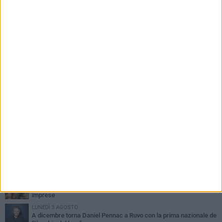
PIÙ LETTI QUESTA SETTIMANA
MERCOLEDÌ 5 AGOSTO
Dramma in spiaggia a Bisceglie: un anziano di Ruvo ha un malore
e perde la vita
MARTEDÌ 4 AGOSTO
Santi Medici di Ruvo di Puglia, la Pia Unione chiama a raccolta le
imprese
LUNEDÌ 3 AGOSTO
A dicembre torna Daniel Pennac a Ruvo con la prima nazionale de