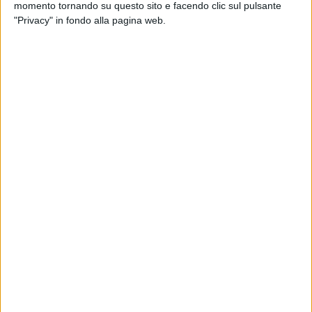
momento tornando su questo sito e facendo clic sul pulsante
"Privacy" in fondo alla pagina web.
Di seguito la nota completa dei consiglieri comunali di
maggioranza.
«Le polemiche pretestuose dell'opposizione. L'ultima
occasione è conseguente alla richiesta presentata il 30 luglio
scorso dai consiglieri di minoranza di tenere il consiglio
comunale nel periodo di ferragosto con all'ordine del giorno
la deliberazione per dare attuazione nel nostro comune alla
legge regionale n. 36/2023 sulla
ristrutturazione edilizia
.
La richiesta era chiaramente pretestuosa
atteso che si
trattava di deliberazione identica ad altra già ampiamente
discussa e motivatamente bocciata dal consiglio comunale
il 21 marzo 2025 per totale inidoneità a regolamentare
quella delicata materia, anche in ragione di evidenti carenze
istruttorie.
Inutile dire che la proposta di delibera, praticamente identica