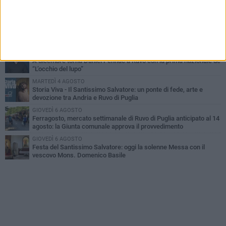
Dramma in spiaggia a Bisceglie: un anziano di Ruvo ha un malore
e perde la vita
MARTEDÌ 4 AGOSTO
Santi Medici di Ruvo di Puglia, la Pia Unione chiama a raccolta le
imprese
LUNEDÌ 3 AGOSTO
A dicembre torna Daniel Pennac a Ruvo con la prima nazionale de
“L’occhio del lupo”
MARTEDÌ 4 AGOSTO
Storia Viva - Il Santissimo Salvatore: un ponte di fede, arte e
devozione tra Andria e Ruvo di Puglia
GIOVEDÌ 6 AGOSTO
Ferragosto, mercato settimanale di Ruvo di Puglia anticipato al 14
agosto: la Giunta comunale approva il provvedimento
GIOVEDÌ 6 AGOSTO
Festa del Santissimo Salvatore: oggi la solenne Messa con il
vescovo Mons. Domenico Basile