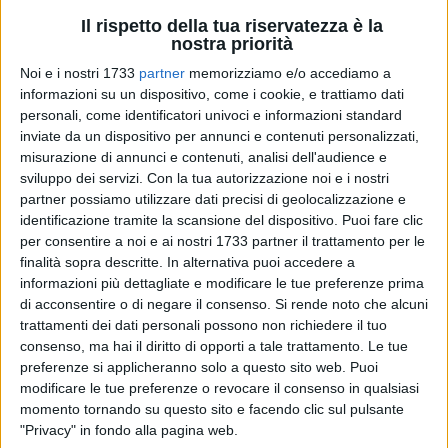
Il rispetto della tua riservatezza è la
nostra priorità
Noi e i nostri 1733
partner
memorizziamo e/o accediamo a
informazioni su un dispositivo, come i cookie, e trattiamo dati
2
personali, come identificatori univoci e informazioni standard
inviate da un dispositivo per annunci e contenuti personalizzati,
misurazione di annunci e contenuti, analisi dell'audience e
Dopo due anni di stop a causa della pandemia, torna in 6
sviluppo dei servizi.
Con la tua autorizzazione noi e i nostri
Comuni della Bat la
Raccolta Alimentare
promossa
partner possiamo utilizzare dati precisi di geolocalizzazione e
dall'
Associazione Orizzonti
, da oltre 10 anni al servizio dei
identificazione tramite la scansione del dispositivo. Puoi fare clic
per consentire a noi e ai nostri 1733 partner il trattamento per le
bisognosi e in prima linea nella lotta contro la povertà
finalità sopra descritte. In alternativa puoi accedere a
alimentare e sanitaria.
informazioni più dettagliate e modificare le tue preferenze prima
di acconsentire o di negare il consenso.
Si rende noto che alcuni
Sabato 26 novembre
, nei
Supermercati Dok
,
A&O
e
Famila
trattamenti dei dati personali possono non richiedere il tuo
di
Andria
,
Barletta
,
Bisceglie
,
Corato
,
Ruvo di Puglia
e
Trani
,
consenso, ma hai il diritto di opporti a tale trattamento. Le tue
la onlus tranese ripropone la consueta giornata che vedrà
preferenze si applicheranno solo a questo sito web. Puoi
protagonista la generosità di chi si recherà nei supermercati
modificare le tue preferenze o revocare il consenso in qualsiasi
momento tornando su questo sito e facendo clic sul pulsante
per la spesa quotidiana, dove sarà possibile donare uno o
"Privacy" in fondo alla pagina web.
più prodotti alimentari non deperibili acquistati e riporli in