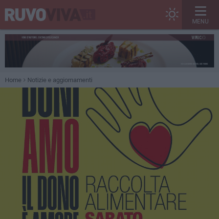
MENU
Home
Notizie e aggiornamenti