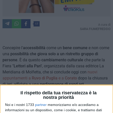
17
A cura di
SARA FIUMEFREDDO
Concepire l'
accessibilità
come un
bene comune
e non come
una
possibilità che giova solo a un ristretto gruppo di
persone
. È da questo
cambiamento culturale
che parte la
Fiera "
Lettori alla Pari
', organizzata dalla casa editrice La
Meridiana di Molfetta, che si conclude oggi con
nuovi
appuntamenti a
Ruvo di Puglia
e a
Corato
dopo la chiusura
di ieri, affidata a una
performance di sand art.
Il rispetto della tua riservatezza è la
Il tema scelto per quest'anno è infatti proprio "
Cambiare lo
nostra priorità
sguardo
",
fil rouge
che unisce workshop con esperti del
Noi e i nostri 1733
partner
memorizziamo e/o accediamo a
settore, attività, bookshop e mostre.
informazioni su un dispositivo, come i cookie, e trattiamo dati