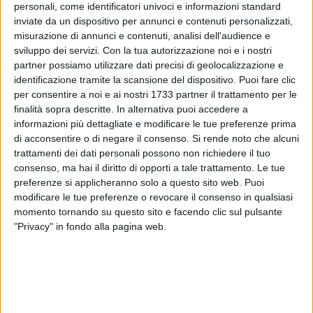
personali, come identificatori univoci e informazioni standard
L'accessibilità dei prodotti multimediali
inviate da un dispositivo per annunci e contenuti personalizzati,
Tra i laboratori proposti nella mattinata di ieri, c'era "
Quale
misurazione di annunci e contenuti, analisi dell'audience e
sviluppo dei servizi.
Con la tua autorizzazione noi e i nostri
scena ti è piaciuta di più?
": un'occasione per comprendere
partner possiamo utilizzare dati precisi di geolocalizzazione e
come
rendere accessibili i prodotti multimediali attraverso
identificazione tramite la scansione del dispositivo. Puoi fare clic
la CAA
(Comunicazione Aumentativa Alternativa). Il
per consentire a noi e ai nostri 1733 partner il trattamento per le
workshop si è diviso in momenti teorici, nei quali sono stati
finalità sopra descritte. In alternativa puoi accedere a
mostrati libri realizzati con la CAA a partire da film, e pratici,
informazioni più dettagliate e modificare le tue preferenze prima
in cui i presenti hanno provato a realizzare una pagina in
di acconsentire o di negare il consenso.
Si rende noto che alcuni
CAA partendo da una parte del film "
Le vite degli altri
",
trattamenti dei dati personali possono non richiedere il tuo
consenso, ma hai il diritto di opporti a tale trattamento. Le tue
grazie all'ausilio del programma
Symwriter.
preferenze si applicheranno solo a questo sito web. Puoi
L'esperienza Rai
modificare le tue preferenze o revocare il consenso in qualsiasi
momento tornando su questo sito e facendo clic sul pulsante
In un altro momento formativo, è stato dato spazio
"Privacy" in fondo alla pagina web.
all'esperienza di
Rai pubblica utilità
. Vari gli accorgimenti da
tenere in considerazione per un prodotto culturale
accessibile: l
a presenza della Lis, gli aspetti grafici (come i
testi chiari su sfondo scuro per i sottotitoli e i bordi neri
attorno agli oggetti e ai personaggi).
Anche in questo caso è