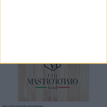
Crifo Wines Ruvo di Puglia, un "principino"
sotto le plance: ecco Prince Lumena
6 AGOSTO 2026
Festa del Santissimo Salvatore: oggi la
solenne Messa con il vescovo Mons.
Domenico Basile
PIÙ LETTI QUESTA SETTIMANA