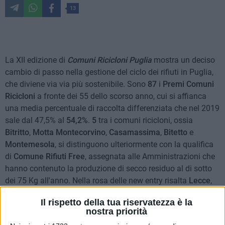
13
La XII edizione di
Comuni Ricicloni Puglia
mostra un deciso
cambio di passo nella gestione del ciclo dei rifiuti in Puglia,
che diviene via via più sostenibile. Sono
87
i
Premi Comuni
Ricicloni
a fronte dei 55 dello scorso anno, cui si affianca
una media percentuale di raccolta differenziata che nel 2019
sale dal 47,5% al
54,2%
.
5
tra i comuni ricicloni, ossia
Bitritto
,
Motta Montecorvino
,
Casamassima
,
Bitetto
e
Montemesola
, si distinguono ulteriormente con la qualifica
di
Comune Rifiuti Free
, assegnata alle Amministrazioni che
hanno contenuto la produzione di secco residuo al di sotto
dei 75 Kg all'anno. Nella rosa delle new entry risalta
Lecce
,
tra i Capoluoghi di Provincia Ricicloni con il
65%
netto di
Il rispetto della tua riservatezza è la
raccolta differenziata. Al capoluogo salentino fa da
nostra priorità
contraltare
Andria
, ex riciclone che retrocede in classifica