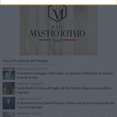
PIÙ LETTI QUESTA SETTIMANA
MERCOLEDÌ 5 AGOSTO
Dramma in spiaggia a Bisceglie: un anziano di Ruvo ha un malore
e perde la vita
MARTEDÌ 4 AGOSTO
Santi Medici di Ruvo di Puglia, la Pia Unione chiama a raccolta le
imprese
LUNEDÌ 3 AGOSTO
A dicembre torna Daniel Pennac a Ruvo con la prima nazionale de
“L’occhio del lupo”
VENERDÌ 7 AGOSTO