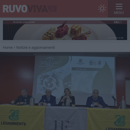
MENU
Home
Notizie e aggiornamenti