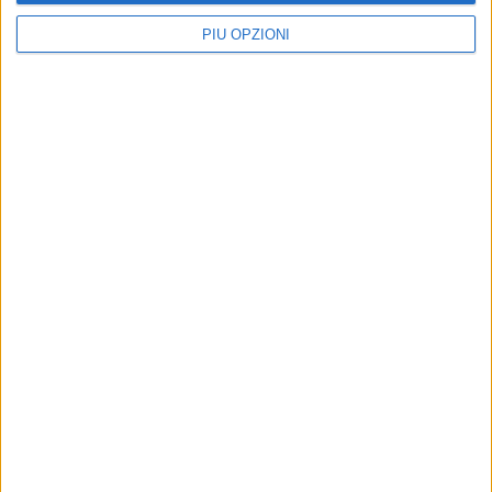
8 AGOSTO 2026
Furgone rubato a Ruvo di Puglia ritrovato a
PIÙ OPZIONI
Terlizzi
8 AGOSTO 2026
Festa del SS. Salvatore, Ruvo si raccoglie in
preghiera – LE FOTO