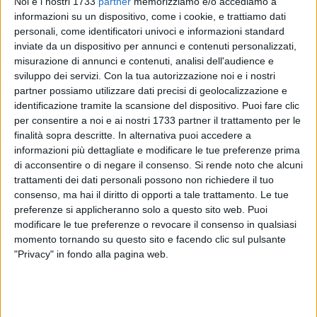
Noi e i nostri 1733
partner
memorizziamo e/o accediamo a
scendendo dal 65% al
58,8
% di RD, mentre si riconferma
informazioni su un dispositivo, come i cookie, e trattiamo dati
Barletta
con il
70,6%.
personali, come identificatori univoci e informazioni standard
Completano il quadro
24 Premi di Seconda Categoria
,
16
inviate da un dispositivo per annunci e contenuti personalizzati,
Menzioni Speciali Teniamoli d'Occhio
,
4 Menzioni Speciali
misurazione di annunci e contenuti, analisi dell'audience e
Start Up
e
6 Menzioni Speciali Io Sono Legale.
sviluppo dei servizi.
Con la tua autorizzazione noi e i nostri
partner possiamo utilizzare dati precisi di geolocalizzazione e
identificazione tramite la scansione del dispositivo. Puoi fare clic
Il rapporto
Comuni Ricicloni Puglia
2019
è stato presentato
per consentire a noi e ai nostri 1733 partner il trattamento per le
questa mattina a Bari nell'Hotel Excelsior alla presenza di
finalità sopra descritte. In alternativa puoi accedere a
Francesco Tarantini
, presidente di Legambiente Puglia,
informazioni più dettagliate e modificare le tue preferenze prima
Antonio Decaro
, presidente di ANCI,
Michele Emiliano
,
di acconsentire o di negare il consenso.
Si rende noto che alcuni
presidente della Regione Puglia,
Giovanni Francesco Stea
,
trattamenti dei dati personali possono non richiedere il tuo
assessore alla Qualità dell'Ambiente Regione Puglia,
consenso, ma hai il diritto di opporti a tale trattamento. Le tue
Domenico Vitto
, presidente di ANCI Puglia,
Fiorenza
preferenze si applicheranno solo a questo sito web. Puoi
modificare le tue preferenze o revocare il consenso in qualsiasi
Pascazio
, presidente di AGER e Delegata Ambiente e Rifiuti
momento tornando su questo sito e facendo clic sul pulsante
ANCI Puglia,
Gianfranco Grandaliano
, direttore generale di
"Privacy" in fondo alla pagina web.
AGER Puglia.
Ogni anno
Comuni Ricicloni Puglia
fa il punto sulla gestione
del ciclo dei rifiuti nei Comuni pugliesi, conferendo un