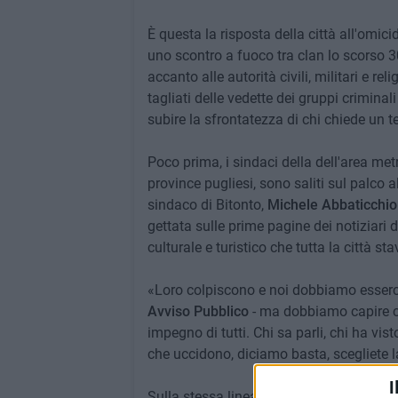
È questa la risposta della città all'omici
uno scontro a fuoco tra clan lo scorso 3
accanto alle autorità civili, militari e re
tagliati delle vedette dei gruppi criminal
subire la sfrontatezza di chi chiede un te
Poco prima, i sindaci della dell'area met
province pugliesi, sono saliti sul palco a
sindaco di Bitonto,
Michele Abbaticchio
gettata sulle prime pagine dei notiziari d
culturale e turistico che tutta la città s
«Loro colpiscono e noi dobbiamo esserci
Avviso Pubblico
- ma dobbiamo capire che
impegno di tutti. Chi sa parli, chi ha vi
che uccidono, diciamo basta, scegliete la
I
Sulla stessa linea anche il governatore 