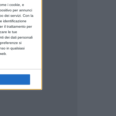
ome i cookie, e
spositivo per annunci
o dei servizi.
Con la
e identificazione
er il trattamento per
icare le tue
ti dei dati personali
 preferenze si
nso in qualsiasi
 web.