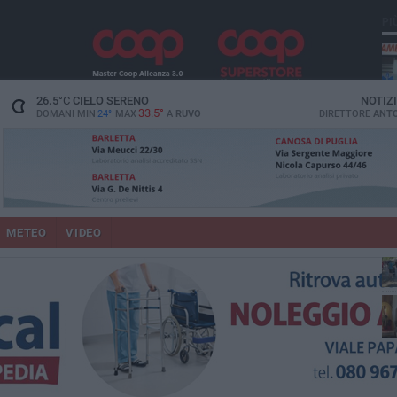
PI
vit
26.5
°C
CIELO SERENO
NOTIZ
33.5°
DOMANI MIN
24°
MAX
A
RUVO
DIRETTORE
ANTO
lup
METEO
VIDEO
Ruv
co
Do