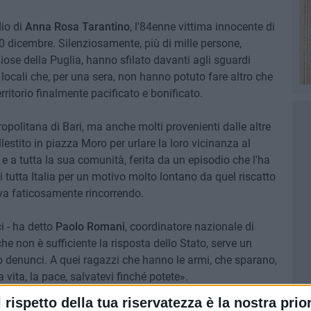
dio di
Anna Rosa Tarantino
, l'84enne vittima innocente di
0 dicembre. Silenziosamente, più di mille persone,
ligiose della Puglia, hanno sfilato davanti agli sguardi
i locali che, per una sera, non hanno potuto fare altro che
rritorio finalmente pacificato e bonificato.
ropolitana di Bari, ma anche molti provenienti dalle altre
llestito in piazza Moro per urlare la loro vicinanza al
e a tutta la sua comunità, ferita da un episodio che l'ha
i tutta Italia per un motivo molto lontano da quel riscatto
tava faticosamente rincorrendo.
 - ha detto
Paolo Romani
, coordinatore nazionale di
 non è sufficiente la risposta dello Stato, serve un
sto denunci. A quei ragazzi che hanno le armi, che sparano,
 vita, la pace, salvatevi finché potete».
l rispetto della tua riservatezza è la nostra prior
pugliese,
Michele Emiliano
e il Sindaco di Bari e della Città