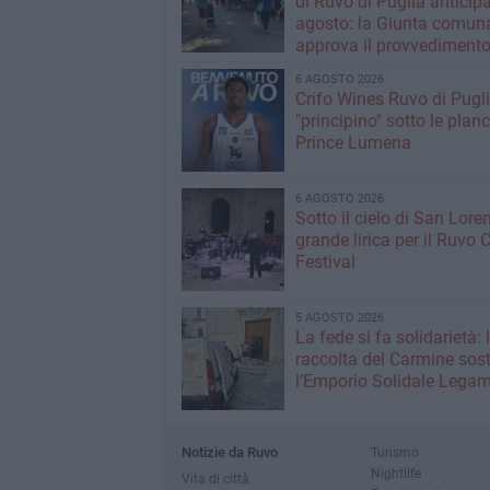
di Ruvo di Puglia anticipa
agosto: la Giunta comun
approva il provvediment
6 AGOSTO 2026
Crifo Wines Ruvo di Pugli
"principino" sotto le plan
Prince Lumena
6 AGOSTO 2026
Sotto il cielo di San Loren
grande lirica per il Ruvo 
Festival
5 AGOSTO 2026
La fede si fa solidarietà: 
raccolta del Carmine sos
l’Emporio Solidale Lega
Notizie da Ruvo
Turismo
Nightlife
Vita di città