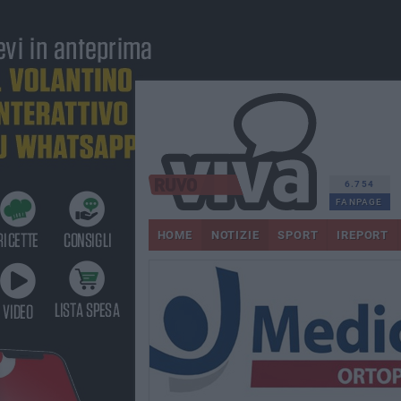
6.754
FANPAGE
HOME
NOTIZIE
SPORT
IREPORT