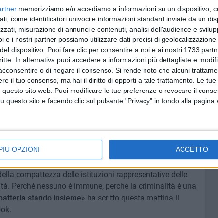
artner
memorizziamo e/o accediamo a informazioni su un dispositivo, c
no chiesto ancora più coesione davanti alla prepotenza
ali, come identificatori univoci e informazioni standard inviate da un di
amma che questa regione ha già conosciuto: queste sono
zzati, misurazione di annunci e contenuti, analisi dell'audience e svilupp
o Emiliano.
i e i nostri partner possiamo utilizzare dati precisi di geolocalizzazione 
del dispositivo. Puoi fare clic per consentire a noi e ai nostri 1733 partn
organizzazione criminale che non siamo ancora riusciti a
critte. In alternativa puoi accedere a informazioni più dettagliate e modif
siamo ancora venuti a capo di un sistema criminale
acconsentire o di negare il consenso.
Si rende noto che alcuni trattamen
che mia. Non ci si difende facendosi scudo di una
e il tuo consenso, ma hai il diritto di opporti a tale trattamento. Le tue
 questo sito web. Puoi modificare le tue preferenze o revocare il conse
di non dargli più neanche lo sguardo.
Devono capire che
questo sito e facendo clic sul pulsante "Privacy" in fondo alla pagina
ù casa loro
».
a propria vicinanza alla comunità bitontina c'era anche il
eco
.
PIÙ OPZIONI
ACCETTO
olitani per esprimere solidarietà e vicinanza a una città
della compattezza delle istituzioni rappresentative delle
lità. Perché nessuno è immune, perché la criminalità è una
atterla stando insieme
» ha scritto questa mattina il
ook.