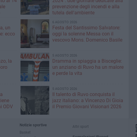
to al 14
2024": due giornate dedicate alla
ale
prevenzione degli incendi e alla
o
tutela dell'ambiente
6 AGOSTO 2026
a, un
Festa del Santissimo Salvatore:
ce: ecco
oggi la solenne Messa con il
vescovo Mons. Domenico Basile
5 AGOSTO 2026
zo, la
Dramma in spiaggia a Bisceglie:
Coro
un anziano di Ruvo ha un malore
e perde la vita
5 AGOSTO 2026
la
Il talento di Ruvo conquista il
tiene
jazz italiano: a Vincenzo Di Gioia
mi ODV
il Premio Giovani Visionari 2026
Notizie sportive
Altri sport
Basket
Segnalazioni iReport