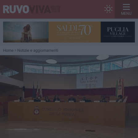
MENU
Home
Notizie e aggiornamenti