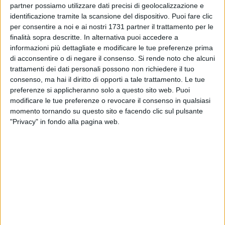
partner possiamo utilizzare dati precisi di geolocalizzazione e
seminario dal titolo "Stop alla violenza" che si è svolto oggi e
identificazione tramite la scansione del dispositivo. Puoi fare clic
proseguirà domani nell'Aula del Consiglio regionale con la
per consentire a noi e ai nostri 1731 partner il trattamento per le
partecipazione di alcune scuole secondarie superiori del
finalità sopra descritte. In alternativa puoi accedere a
territorio pugliese.
informazioni più dettagliate e modificare le tue preferenze prima
di acconsentire o di negare il consenso.
Si rende noto che alcuni
"Gli studi portati avanti dalla Commissione", ha spiegato
trattamenti dei dati personali possono non richiedere il tuo
consenso, ma hai il diritto di opporti a tale trattamento. Le tue
Perrini, "hanno indotto a riflettere sulla necessità di
preferenze si applicheranno solo a questo sito web. Puoi
rispondere ai disagi e alle condotte a rischio dei giovani con
modificare le tue preferenze o revocare il consenso in qualsiasi
modalità di intervento non tradizionali. Non bastano più
momento tornando su questo sito e facendo clic sul pulsante
semplici esortazioni etiche, occorre mettere in atto interventi
"Privacy" in fondo alla pagina web.
educativi concreti. Troppo spesso si afferma che la scuola
ha perso la sua capacità educativa e io raccolgo queste
istanze tra la gente, nelle scuole. Bisogna fare un passo
avanti e privilegiare una nuova direzione in cui tutte le
istituzioni collaborino fra loro, integrando la scuola nelle
relazioni istituzionali".
A richiamare alla necessità di un patto tra famiglie, scuole,
istituti educativi, comprese le società sportive e le istituzioni