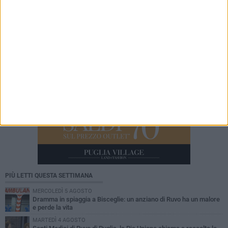
di fede, arte e devozione tra Andria e Ruvo di
Puglia
PIÙ LETTI QUESTA SETTIMANA
MERCOLEDÌ 5 AGOSTO
Dramma in spiaggia a Bisceglie: un anziano di Ruvo ha un malore
e perde la vita
MARTEDÌ 4 AGOSTO