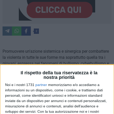
2
Promuovere un'azione sistemica e sinergica per combattere
la violenta in tutte le sue forme ma soprattutto quella tra i
giovani, espressa nei fenomeni di bullismo, cyberbullismo e
sexting.
Il rispetto della tua riservatezza è la
E' questo lo scopo della due giorni organizzata dalla
nostra priorità
Commissione regionale di studio e d'inchiesta sul fenomeno
Noi e i nostri 1731
partner
memorizziamo e/o accediamo a
della criminalità organizzata in Puglia, durante la presidenza
informazioni su un dispositivo, come i cookie, e trattiamo dati
del consigliere Renato Perrini, con il coordinamento
personali, come identificatori univoci e informazioni standard
progettuale della dirigente Anna Rita Del Giudice e il
inviate da un dispositivo per annunci e contenuti personalizzati,
supporto della Segreteria generale del Consiglio, in
misurazione di annunci e contenuti, analisi dell'audience e
sviluppo dei servizi.
Con la tua autorizzazione noi e i nostri
occasione della giornata mondiale contro il bullismo. Un