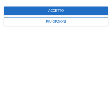
ACCETTO
PIÙ OPZIONI
Altri contenuti a tema