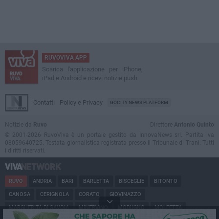
RUVOVIVA APP
Scarica l'applicazione per iPhone,
iPad e Android e ricevi notizie push
Contatti
Policy e Privacy
GOCITY NEWS PLATFORM
Notizie da
Ruvo
Direttore
Antonio Quinto
© 2001-2026 RuvoViva è un portale gestito da InnovaNews srl. Partita iva
08059640725. Testata giornalistica registrata presso il Tribunale di Trani. Tutti
i diritti riservati.
RUVO
ANDRIA
BARI
BARLETTA
BISCEGLIE
BITONTO
CANOSA
CERIGNOLA
CORATO
GIOVINAZZO
MARGHERITA DI SAVOIA
MINERVINO
MODUGNO
MOLFETTA