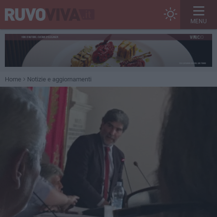
MENU
Home
Notizie e aggiornamenti