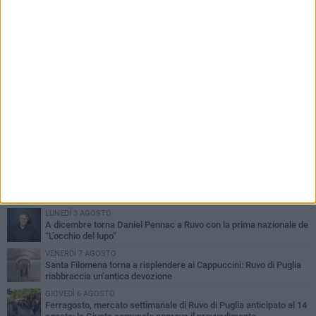
PIÙ LETTI QUESTA SETTIMANA
MERCOLEDÌ 5 AGOSTO
Dramma in spiaggia a Bisceglie: un anziano di Ruvo ha un malore
e perde la vita
MARTEDÌ 4 AGOSTO
Santi Medici di Ruvo di Puglia, la Pia Unione chiama a raccolta le
imprese
LUNEDÌ 3 AGOSTO
A dicembre torna Daniel Pennac a Ruvo con la prima nazionale de
“L’occhio del lupo”
VENERDÌ 7 AGOSTO
Santa Filomena torna a risplendere ai Cappuccini: Ruvo di Puglia
riabbraccia un’antica devozione
GIOVEDÌ 6 AGOSTO
Ferragosto, mercato settimanale di Ruvo di Puglia anticipato al 14