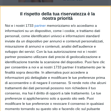
10
Il rispetto della tua riservatezza è la
nostra priorità
Noi e i nostri 1733
partner
memorizziamo e/o accediamo a
informazioni su un dispositivo, come i cookie, e trattiamo dati
Giornata complicata, quella di oggi, per il Sindaco Ninni
personali, come identificatori univoci e informazioni standard
Chieco. L'istituto tecnico Tannoia è stato dichiarato inagibile.
inviate da un dispositivo per annunci e contenuti personalizzati,
Ma la macchina amministrativa non si è fermata. Ecco la
misurazione di annunci e contenuti, analisi dell'audience e
dichiarazione del Sindaco.
sviluppo dei servizi.
Con la tua autorizzazione noi e i nostri
partner possiamo utilizzare dati precisi di geolocalizzazione e
« È stata una
lunga e proficua giornata
di lavoro: solo
identificazione tramite la scansione del dispositivo. Puoi fare clic
per consentire a noi e ai nostri 1733 partner il trattamento per le
stamattina vivevo l'incubo di oltre 400 studenti del mio
finalità sopra descritte. In alternativa puoi accedere a
paese senza una scuola in cui studiare e stasera vedo la
informazioni più dettagliate e modificare le tue preferenze prima
concreta possibilità di riportarli sui banchi già da lunedì.
di acconsentire o di negare il consenso.
Si rende noto che alcuni
Nell'assemblea d'istituto che abbiamo tenuto questo
trattamenti dei dati personali possono non richiedere il tuo
pomeriggio a Corato abbiamo definito e concordato un
consenso, ma hai il diritto di opporti a tale trattamento. Le tue
intervento in tre fasi: breve, medio e lungo periodo.
preferenze si applicheranno solo a questo sito web. Puoi
modificare le tue preferenze o revocare il consenso in qualsiasi
momento tornando su questo sito e facendo clic sul pulsante
Prima fase:
da lunedì fino alle vacanze di Natale, i ragazzi