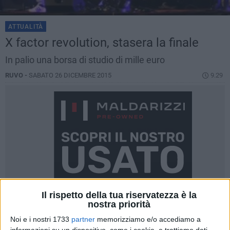
ATTUALITÀ
X factor revolution, stasera la finale
In palio una borsa di studio di mille euro
RUVO -
SABATO 26 DICEMBRE 2015
9.29
Il rispetto della tua riservatezza è la
nostra priorità
Noi e i nostri 1733
partner
memorizziamo e/o accediamo a