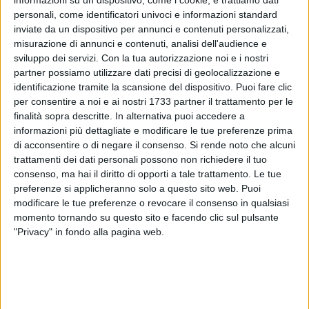
informazioni su un dispositivo, come i cookie, e trattiamo dati
personali, come identificatori univoci e informazioni standard
inviate da un dispositivo per annunci e contenuti personalizzati,
misurazione di annunci e contenuti, analisi dell'audience e
sviluppo dei servizi.
Con la tua autorizzazione noi e i nostri
Il momento è arrivato, questa sera in piazza Dante, ci sarà la
partner possiamo utilizzare dati precisi di geolocalizzazione e
finale di X factor revolution. La gara canora in salsa ruvese
identificazione tramite la scansione del dispositivo. Puoi fare clic
che unisce il giudizio di una giuria tecnica a quello popolare.
per consentire a noi e ai nostri 1733 partner il trattamento per le
finalità sopra descritte. In alternativa puoi accedere a
informazioni più dettagliate e modificare le tue preferenze prima
Sedici i partecipanti delle tre serate che hanno permesso di
di acconsentire o di negare il consenso.
Si rende noto che alcuni
individuare i sei finalisti di questa sera. In palio una borsa di
trattamenti dei dati personali possono non richiedere il tuo
studio del valore di mille euro messa a disposizione dal
consenso, ma hai il diritto di opporti a tale trattamento. Le tue
comune di Ruvo. Per tutti i partecipanti, l'occasione di farsi
preferenze si applicheranno solo a questo sito web. Puoi
conoscere non solo tra le strade della città ma anche
modificare le tue preferenze o revocare il consenso in qualsiasi
dall'ampio e variegato popolo del web.
momento tornando su questo sito e facendo clic sul pulsante
"Privacy" in fondo alla pagina web.
L'appuntamente è per questa sera a partire dalle 19.00
all'interno del villaggio di Babbo Natale
.