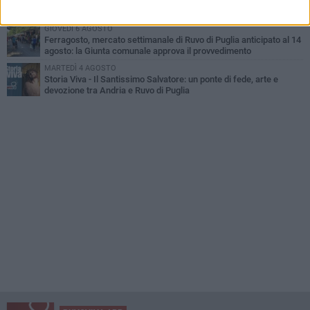
Santa Filomena torna a risplendere ai Cappuccini: Ruvo di Puglia
riabbraccia un’antica devozione
GIOVEDÌ 6 AGOSTO
Ferragosto, mercato settimanale di Ruvo di Puglia anticipato al 14
agosto: la Giunta comunale approva il provvedimento
MARTEDÌ 4 AGOSTO
Storia Viva - Il Santissimo Salvatore: un ponte di fede, arte e
devozione tra Andria e Ruvo di Puglia