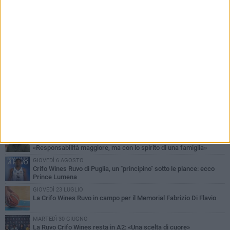
PIÙ LETTI QUESTA SETTIMANA
MARTEDÌ 4 AGOSTO
Giuseppe De Astis vicepresidente della Pallacanestro Ruvo:
«Responsabilità maggiore, ma con lo spirito di una famiglia»
GIOVEDÌ 6 AGOSTO
Crifo Wines Ruvo di Puglia, un "principino" sotto le plance: ecco
Prince Lumena
GIOVEDÌ 23 LUGLIO
La Crifo Wines Ruvo in campo per il Memorial Fabrizio Di Flavio
MARTEDÌ 30 GIUGNO
La Ruvo Crifo Wines resta in A2: «Una scelta di cuore»