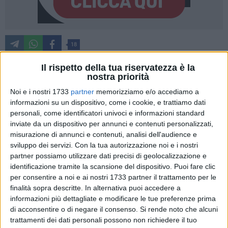
18
Il rispetto della tua riservatezza è la
nostra priorità
L'avventura nel campionato di serie B nazionale per la
Noi e i nostri 1733
partner
memorizziamo e/o accediamo a
Pallacanestro Ruvo di Puglia comincerà con il derby con
informazioni su un dispositivo, come i cookie, e trattiamo dati
Bisceglie il 1 ottobre 2023 e terminerà con il ritorno della
personali, come identificatori univoci e informazioni standard
super sfida con San Severo il 28 aprile 2024 in terra
inviate da un dispositivo per annunci e contenuti personalizzati,
foggiana.
misurazione di annunci e contenuti, analisi dell'audience e
sviluppo dei servizi.
Con la tua autorizzazione noi e i nostri
partner possiamo utilizzare dati precisi di geolocalizzazione e
identificazione tramite la scansione del dispositivo. Puoi fare clic
L'altro derby pugliese è previsto alla quattordicesima
per consentire a noi e ai nostri 1733 partner il trattamento per le
giornata con Ruvo che affronterà in casa Taranto all'andata
finalità sopra descritte. In alternativa puoi accedere a
il 10 dicembre, ritorno fissato per il 31 marzo 2024.
informazioni più dettagliate e modificare le tue preferenze prima
Oltre alla curiosità legata alla sfide pugliesi, l'attenzione è
di acconsentire o di negare il consenso.
Si rende noto che alcuni
poi rivolta alle due sfide "regine" della passata stagione:
trattamenti dei dati personali possono non richiedere il tuo