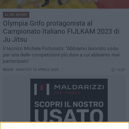
ALTRI SPORT
Olympia Grifo protagonista al
Campionato Italiano FIJLKAM 2023 di
Ju Jitsu
Il tecnico Michele Fortunato: “Abbiamo lavorato sodo
per una delle competizioni più dure a cui abbiamo mai
partecipato"
RUVO -
MARTEDÌ 18 APRILE 2023
14.00