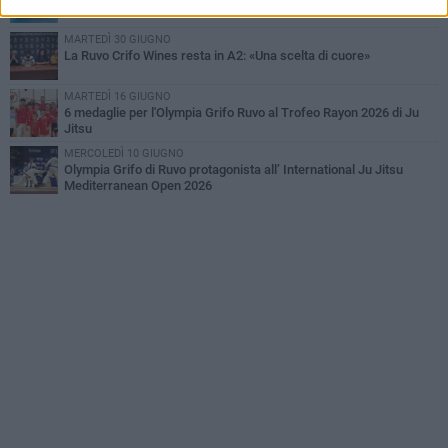
MARTEDÌ 30 GIUGNO
La Ruvo Crifo Wines resta in A2: «Una scelta di cuore»
MARTEDÌ 16 GIUGNO
6 medaglie per l'Olympia Grifo Ruvo al Trofeo Rayon 2026 di Ju
Jitsu
MERCOLEDÌ 10 GIUGNO
Olympia Grifo di Ruvo protagonista all’ International Ju Jitsu
Mediterranean Open 2026