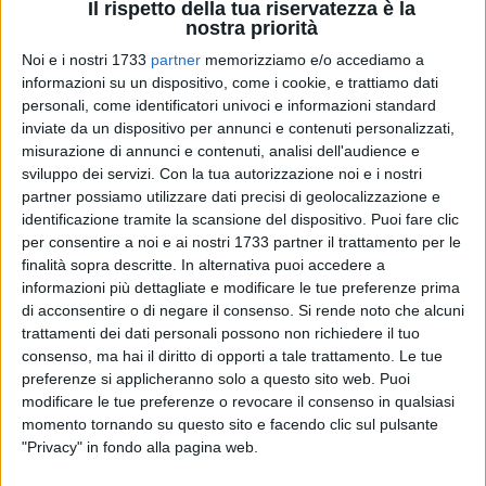
Il rispetto della tua riservatezza è la
nostra priorità
Noi e i nostri 1733
partner
memorizziamo e/o accediamo a
informazioni su un dispositivo, come i cookie, e trattiamo dati
personali, come identificatori univoci e informazioni standard
inviate da un dispositivo per annunci e contenuti personalizzati,
1
misurazione di annunci e contenuti, analisi dell'audience e
sviluppo dei servizi.
Con la tua autorizzazione noi e i nostri
partner possiamo utilizzare dati precisi di geolocalizzazione e
Si conclude nel migliore dei modi la trasferta dell'
Olympia
identificazione tramite la scansione del dispositivo. Puoi fare clic
Grifo
di Ruvo di Puglia al
Campionato Italiano di Classe
per consentire a noi e ai nostri 1733 partner il trattamento per le
FIJLKAM 2023 di Ju Jitsu
tenutosi presso il PalaFijlkam di
finalità sopra descritte. In alternativa puoi accedere a
informazioni più dettagliate e modificare le tue preferenze prima
Ostia Lido (RM) Sabato 15 e Domenica 16 Aprile 2023, e che
di acconsentire o di negare il consenso.
Si rende noto che alcuni
ha visto la partecipazione di oltre 600 atleti per le specialità
trattamenti dei dati personali possono non richiedere il tuo
del Ne Waza e del Fighting System, con la conquista da
consenso, ma hai il diritto di opporti a tale trattamento. Le tue
parte del team ruvese di quattro medaglie (un argento, tre
preferenze si applicheranno solo a questo sito web. Puoi
bronzi, due quinti posti).
modificare le tue preferenze o revocare il consenso in qualsiasi
momento tornando su questo sito e facendo clic sul pulsante
Nella specialità del
Fighting System
conquista il titolo di
"Privacy" in fondo alla pagina web.
Vice Campione d'Italia
Mazzone Giuseppe
(cadetti + 81 kg).