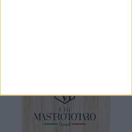
1 MINUTO
100x100 Maturi edizione 2026, le interviste: Donato Saulle
4 MINUTI
Riapre finalmente al pubblico il museo Jatta di Ruvo di Puglia
2 MINUTI
L'intervista a Nunzia Caputo, la signora delle orecchiette