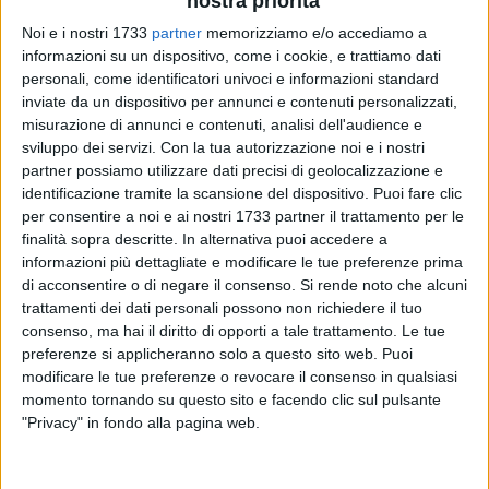
nostra priorità
ALTRI VIDEO PUBBLICATI DI RECENTE
Noi e i nostri 1733
partner
memorizziamo e/o accediamo a
informazioni su un dispositivo, come i cookie, e trattiamo dati
personali, come identificatori univoci e informazioni standard
inviate da un dispositivo per annunci e contenuti personalizzati,
misurazione di annunci e contenuti, analisi dell'audience e
sviluppo dei servizi.
Con la tua autorizzazione noi e i nostri
partner possiamo utilizzare dati precisi di geolocalizzazione e
identificazione tramite la scansione del dispositivo. Puoi fare clic
SOCIAL VIDEO
1 MINUTO
SOCIAL VIDEO
1 MINUTO
per consentire a noi e ai nostri 1733 partner il trattamento per le
100x100 Maturi edizione 2026, le
100x100 Maturi edizione 2026, le
finalità sopra descritte. In alternativa puoi accedere a
interviste: Adrian Fartade
interviste: Donato Saulle
informazioni più dettagliate e modificare le tue preferenze prima
di acconsentire o di negare il consenso.
Si rende noto che alcuni
trattamenti dei dati personali possono non richiedere il tuo
consenso, ma hai il diritto di opporti a tale trattamento. Le tue
preferenze si applicheranno solo a questo sito web. Puoi
modificare le tue preferenze o revocare il consenso in qualsiasi
momento tornando su questo sito e facendo clic sul pulsante
"Privacy" in fondo alla pagina web.
SOCIAL VIDEO
1 MINUTO
SOCIAL VIDEO
49 SECONDI
100x100 Maturi 2026: il video
100x100 Maturi edizione 2026, le
racconto dell'evento
interviste: Giuseppe Maldera