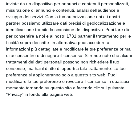
ALTRI VIDEO PUBBLICATI DI RECENTE
inviate da un dispositivo per annunci e contenuti personalizzati,
misurazione di annunci e contenuti, analisi dell'audience e
sviluppo dei servizi.
Con la tua autorizzazione noi e i nostri
partner possiamo utilizzare dati precisi di geolocalizzazione e
identificazione tramite la scansione del dispositivo. Puoi fare clic
per consentire a noi e ai nostri 1731 partner il trattamento per le
finalità sopra descritte. In alternativa puoi accedere a
informazioni più dettagliate e modificare le tue preferenze prima
di acconsentire o di negare il consenso.
Si rende noto che alcuni
SOCIAL VIDEO
1 MINUTO
SOCIAL VIDEO
1 MINUTO
trattamenti dei dati personali possono non richiedere il tuo
100x100 Maturi edizione 2026, le
100x100 Maturi edizione 2026, le
interviste: Adrian Fartade
interviste: Donato Saulle
consenso, ma hai il diritto di opporti a tale trattamento. Le tue
preferenze si applicheranno solo a questo sito web. Puoi
modificare le tue preferenze o revocare il consenso in qualsiasi
momento tornando su questo sito e facendo clic sul pulsante
"Privacy" in fondo alla pagina web.
SOCIAL VIDEO
1 MINUTO
SOCIAL VIDEO
49 SECONDI
100x100 Maturi 2026: il video
100x100 Maturi edizione 2026, le
racconto dell'evento
interviste: Giuseppe Maldera