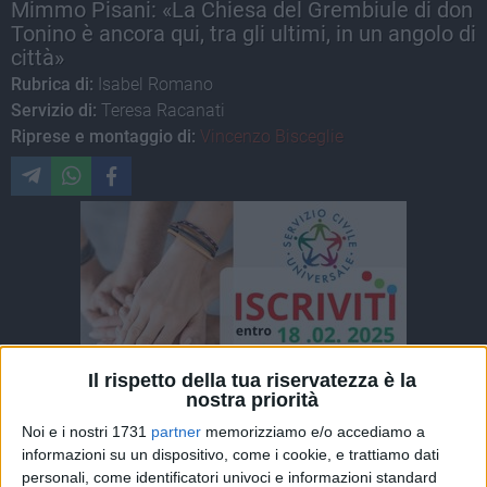
Mimmo Pisani: «La Chiesa del Grembiule di don
Tonino è ancora qui, tra gli ultimi, in un angolo di
città»
Rubrica di:
Isabel Romano
Servizio di:
Teresa Racanati
Riprese e montaggio di:
Vincenzo Bisceglie
Il rispetto della tua riservatezza è la
nostra priorità
Noi e i nostri 1731
partner
memorizziamo e/o accediamo a
informazioni su un dispositivo, come i cookie, e trattiamo dati
personali, come identificatori univoci e informazioni standard