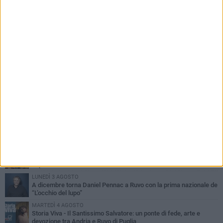
PIÙ LETTI QUESTA SETTIMANA
MERCOLEDÌ 5 AGOSTO
Dramma in spiaggia a Bisceglie: un anziano di Ruvo ha un malore
e perde la vita
MARTEDÌ 4 AGOSTO
Santi Medici di Ruvo di Puglia, la Pia Unione chiama a raccolta le
imprese
LUNEDÌ 3 AGOSTO
A dicembre torna Daniel Pennac a Ruvo con la prima nazionale de
“L’occhio del lupo”
MARTEDÌ 4 AGOSTO
Storia Viva - Il Santissimo Salvatore: un ponte di fede, arte e
devozione tra Andria e Ruvo di Puglia