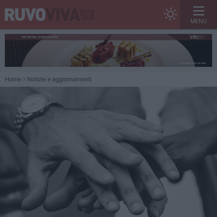
MENU
Home
Notizie e aggiornamenti