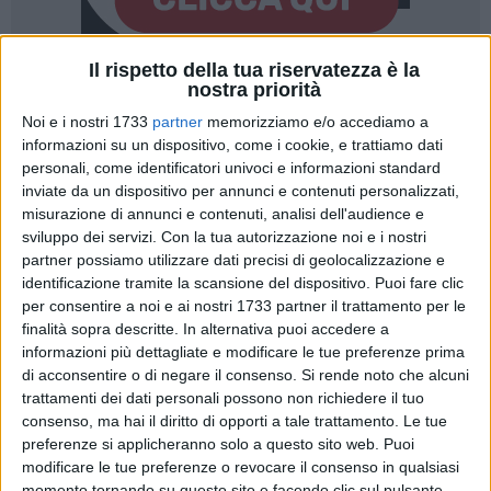
Il rispetto della tua riservatezza è la
nostra priorità
2
Noi e i nostri 1733
partner
memorizziamo e/o accediamo a
informazioni su un dispositivo, come i cookie, e trattiamo dati
personali, come identificatori univoci e informazioni standard
Il 1° dicembre 2023, l'Ambito Territoriale Corato, Ruvo di
inviate da un dispositivo per annunci e contenuti personalizzati,
Puglia e Terlizzi ha indetto un avviso pubblico finalizzato
misurazione di annunci e contenuti, analisi dell'audience e
all'individuazione di soggetti del Terzo Settore disponibili
sviluppo dei servizi.
Con la tua autorizzazione noi e i nostri
alla co-progettazione per la realizzazione di interventi di
partner possiamo utilizzare dati precisi di geolocalizzazione e
supporto al servizio di affidamento familiare e di
identificazione tramite la scansione del dispositivo. Puoi fare clic
per consentire a noi e ai nostri 1733 partner il trattamento per le
promozione della cultura dell'accoglienza all'interno della
finalità sopra descritte. In alternativa puoi accedere a
comunità territoriale.
informazioni più dettagliate e modificare le tue preferenze prima
di acconsentire o di negare il consenso.
Si rende noto che alcuni
L'affido è uno dei modi più concreti ed efficaci per garantire il
trattamenti dei dati personali possono non richiedere il tuo
diritto alla famiglia a minori il cui nucleo sia assente o in
consenso, ma hai il diritto di opporti a tale trattamento. Le tue
grave difficoltà. Con l'affido il bambino è accolto nel
preferenze si applicheranno solo a questo sito web. Puoi
contesto di vita della famiglia affidataria per un periodo di
modificare le tue preferenze o revocare il consenso in qualsiasi
momento tornando su questo sito e facendo clic sul pulsante