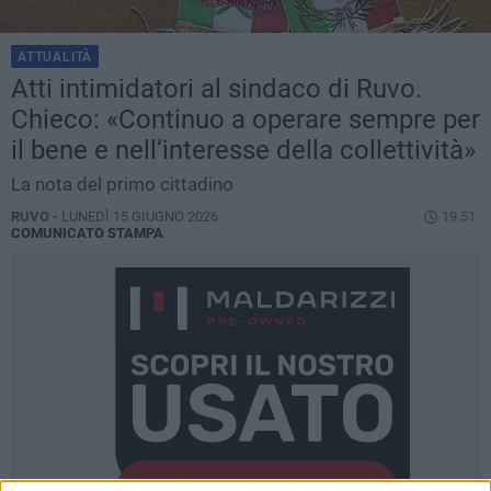
ATTUALITÀ
Atti intimidatori al sindaco di Ruvo.
Chieco: «Continuo a operare sempre per
il bene e nell’interesse della collettività»
La nota del primo cittadino
RUVO -
LUNEDÌ 15 GIUGNO 2026
19.51
COMUNICATO STAMPA