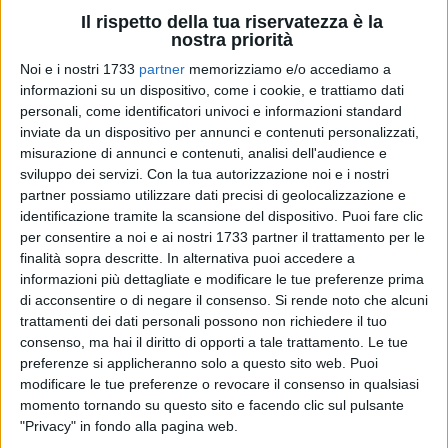
Il rispetto della tua riservatezza è la
nostra priorità
Noi e i nostri 1733
partner
memorizziamo e/o accediamo a
informazioni su un dispositivo, come i cookie, e trattiamo dati
personali, come identificatori univoci e informazioni standard
inviate da un dispositivo per annunci e contenuti personalizzati,
misurazione di annunci e contenuti, analisi dell'audience e
Il sindaco di Ruvo di Puglia, Pasquale Chieco, ha reso noto di
sviluppo dei servizi.
Con la tua autorizzazione noi e i nostri
essere stato vittima, insieme ai propri familiari, di atti
partner possiamo utilizzare dati precisi di geolocalizzazione e
intimidatori che potrebbero essere collegati alla sua attività
identificazione tramite la scansione del dispositivo. Puoi fare clic
amministrativa. In una nota social, il primo cittadino ha
per consentire a noi e ai nostri 1733 partner il trattamento per le
finalità sopra descritte. In alternativa puoi accedere a
informato la comunità sull'accaduto, confermando la
informazioni più dettagliate e modificare le tue preferenze prima
propria fiducia nelle istituzioni e nel lavoro delle autorità
di acconsentire o di negare il consenso.
Si rende noto che alcuni
impegnate nelle indagini:
trattamenti dei dati personali possono non richiedere il tuo
consenso, ma hai il diritto di opporti a tale trattamento. Le tue
Nei giorni scorsi io e i miei familiari siamo
preferenze si applicheranno solo a questo sito web. Puoi
stati vittime di intimidazioni ad opera di
modificare le tue preferenze o revocare il consenso in qualsiasi
persone senza volto.
momento tornando su questo sito e facendo clic sul pulsante
Dopo i primi, necessari accertamenti, le forze
"Privacy" in fondo alla pagina web.
dell'ordine ritengono ci sia un collegamento