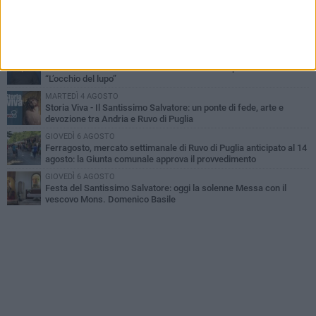
MARTEDÌ 4 AGOSTO
Santi Medici di Ruvo di Puglia, la Pia Unione chiama a raccolta le
imprese
LUNEDÌ 3 AGOSTO
A dicembre torna Daniel Pennac a Ruvo con la prima nazionale de
“L’occhio del lupo”
MARTEDÌ 4 AGOSTO
Storia Viva - Il Santissimo Salvatore: un ponte di fede, arte e
devozione tra Andria e Ruvo di Puglia
GIOVEDÌ 6 AGOSTO
Ferragosto, mercato settimanale di Ruvo di Puglia anticipato al 14
agosto: la Giunta comunale approva il provvedimento
GIOVEDÌ 6 AGOSTO
Festa del Santissimo Salvatore: oggi la solenne Messa con il
vescovo Mons. Domenico Basile