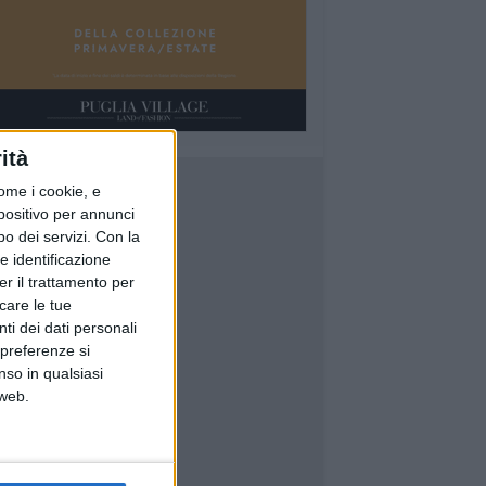
ità
ome i cookie, e
spositivo per annunci
o dei servizi.
Con la
e identificazione
er il trattamento per
icare le tue
ti dei dati personali
 preferenze si
nso in qualsiasi
 web.