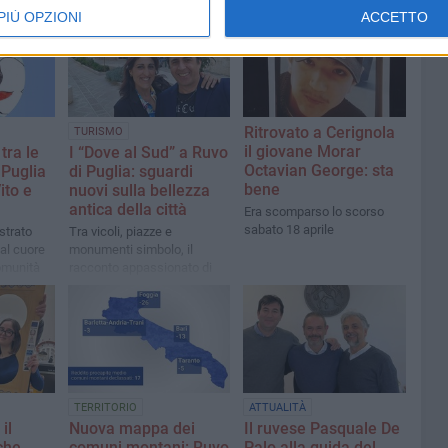
PIÙ OPZIONI
ACCETTO
Ritrovato a Cerignola
TURISMO
il giovane Morar
tra le
I “Dove al Sud” a Ruvo
Octavian George: sta
 Puglia
di Puglia: sguardi
bene
Vito e
nuovi sulla bellezza
antica della città
Era scomparso lo scorso
sabato 18 aprile
ustrato
Tra vicoli, piazze e
dal cuore
monumenti simbolo, il
comunità
racconto appassionato di
e
Daniele e Daniela celebra
TERRITORIO
ATTUALITÀ
il
Nuova mappa dei
Il ruvese Pasquale De
che
comuni montani: Ruvo
Palo alla guida del