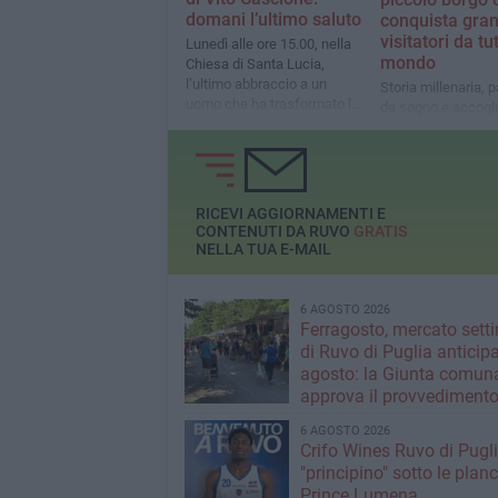
domani l’ultimo saluto
conquista gran
visitatori da tut
Lunedì alle ore 15.00, nella
mondo
Chiesa di Santa Lucia,
l’ultimo abbraccio a un
Storia millenaria, 
uomo che ha trasformato la
da sogno e accogl
fede in bellezza
autentica: ogni vis
un’esperienza da r
RICEVI AGGIORNAMENTI E
CONTENUTI DA RUVO
GRATIS
NELLA TUA E-MAIL
6 AGOSTO 2026
Ferragosto, mercato sett
di Ruvo di Puglia anticipa
agosto: la Giunta comun
approva il provvediment
6 AGOSTO 2026
Crifo Wines Ruvo di Pugli
"principino" sotto le plan
Prince Lumena