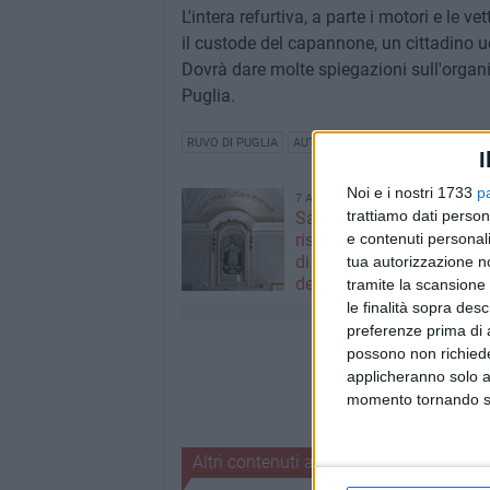
L'intera refurtiva, a parte i motori e le 
il custode del capannone, un cittadino uc
Dovrà dare molte spiegazioni sull'organi
Puglia.
RUVO DI PUGLIA
AUTO RUBATE
I
Noi e i nostri 1733
p
7 AGOSTO 2026
trattiamo dati person
Santa Filomena torna a
e contenuti personali
risplendere ai Cappuccini
di Puglia riabbraccia un’
tua autorizzazione no
devozione
tramite la scansione 
le finalità sopra des
preferenze prima di 
possono non richieder
applicheranno solo a
momento tornando su 
Altri contenuti a tema