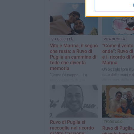
VITA DI CITTÀ
VITA DI CITTÀ
Vito e Marina, il segno
“Come il vento 
che resta: a Ruvo di
onde”: Ruvo di
Puglia un cammino di
e il ricordo di 
fede che diventa
Marina
memoria
Un piccolo libro ill
nato dalle mani e 
“Come Giuseppe – La
dei ragazzi delle 
responsabilità di una
educative cittadin
scelta”: due giornate di
spiritualità e ricordo nel
nome di San Giuseppe
Ruvo di Puglia si
TERRITORIO
raccoglie nel ricordo
Ruvo di Puglia, 
di Vito Cascione:
piccolo borgo 