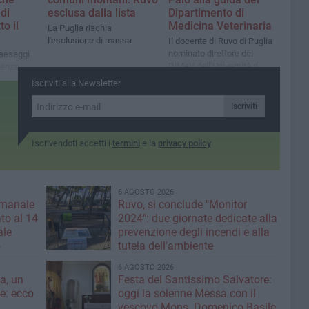
di
esclusa dalla lista
Dipartimento di
to il
Medicina Veterinaria
La Puglia rischia
l'esclusione di massa
Il docente di Ruvo di Puglia
nominato direttore del
paesaggi
DiMeV dell’Università di
ienza
Bari: eccellenza scientifica,
ita diventa
Iscriviti alla Newsletter
visione internazionale e
icordare
radici nel territorio
Iscriviti
Iscrivendoti accetti i
termini
e la
privacy policy
6 AGOSTO 2026
imanale
Ruvo, si conclude "Monitor
to al 14
2024": due giornate dedicate alla
ale
prevenzione degli incendi e alla
o
tutela dell'ambiente
6 AGOSTO 2026
a, un
Festa del Santissimo Salvatore:
ce: ecco
oggi la solenne Messa con il
vescovo Mons. Domenico Basile