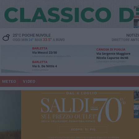
PI
vit
25
°C
POCHE NUVOLE
NOTIZ
33.5°
OGGI MIN
24°
MAX
A
RUVO
DIRETTORE
ANTO
lup
METEO
VIDEO
un
co
Ruv