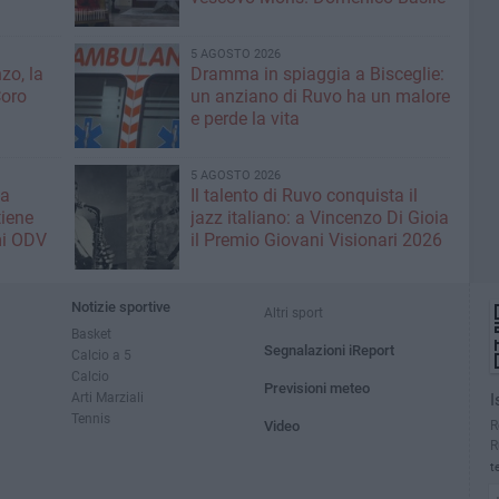
5 AGOSTO 2026
zo, la
Dramma in spiaggia a Bisceglie:
Coro
un anziano di Ruvo ha un malore
e perde la vita
5 AGOSTO 2026
la
Il talento di Ruvo conquista il
tiene
jazz italiano: a Vincenzo Di Gioia
mi ODV
il Premio Giovani Visionari 2026
Notizie sportive
Altri sport
Basket
Segnalazioni iReport
Calcio a 5
Calcio
Previsioni meteo
Arti Marziali
I
Tennis
R
Video
R
t