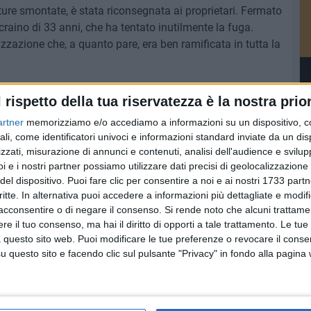
vetture smontate, è stata riconsegnata ai proprietari. Fermato
raino di 33 anni, che ha tentato inutilmente la fuga.
zzazione che, a quanto pare, era ben ramificata in tutta la
l rispetto della tua riservatezza è la nostra prior
artner
memorizziamo e/o accediamo a informazioni su un dispositivo, c
7 AGOSTO 2026
ali, come identificatori univoci e informazioni standard inviate da un di
"Il viaggio più bello è quello che
zzati, misurazione di annunci e contenuti, analisi dell'audience e svilupp
: Ruvo
cambia il cuore": si conclude il
antica
Campo Scuola della Parrocchia
i e i nostri partner possiamo utilizzare dati precisi di geolocalizzazione 
San Michele Arcangelo
del dispositivo. Puoi fare clic per consentire a noi e ai nostri 1733 partn
critte. In alternativa puoi accedere a informazioni più dettagliate e modif
acconsentire o di negare il consenso.
Si rende noto che alcuni trattamen
e il tuo consenso, ma hai il diritto di opporti a tale trattamento. Le tue
 questo sito web. Puoi modificare le tue preferenze o revocare il conse
questo sito e facendo clic sul pulsante "Privacy" in fondo alla pagina