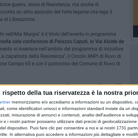
'atroce guerra, storie di Resistenza, ma anche di
racconta un altro episodio del forte legame che lega il
ta di Liberazione.
i nell'Alta Murgia" è il titolo dell'evento in programma
0 nella sala conferenze di Palazzo Caputi, in Via Alcide de
mento si inserisce nell'ambito del programma di iniziative
"La capatosta della Resistenza", il Circolo ANPI di Ruvo di
ione Campo 65 e con il patrocinio del Comune di Ruvo di
ese
, ricercatore e presidente dell'Associazione Campo 65,
l rispetto della tua riservatezza è la nostra prior
iano De Felice
, docente dell'Università di Bari.
azzo Caputi sarà allestita una mostra che racconta la
artner
memorizziamo e/o accediamo a informazioni su un dispositivo, c
 Contemporaneamente in piazza Matteotti prenderà avvio
ali, come identificatori univoci e informazioni standard inviate da un di
ti di partigiani ruvesi restituiti al pubblico dalla ricerca
zzati, misurazione di annunci e contenuti, analisi dell'audience e svilupp
i e i nostri partner possiamo utilizzare dati precisi di geolocalizzazione 
del dispositivo. Puoi fare clic per consentire a noi e ai nostri 1731 partn
critte. In alternativa puoi accedere a informazioni più dettagliate e modif