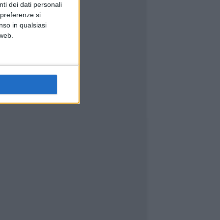
ti dei dati personali
 preferenze si
nso in qualsiasi
 web.