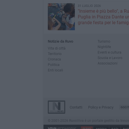
31 LUGLIO 2026
"Insieme è più bello", a R
Puglia in Piazza Dante u
grande festa per le famig
Notizie da Ruvo
Turismo
Nightlife
Vita di città
Eventi e cultura
Territorio
Scuola e Lavoro
Cronaca
Associazioni
Politica
Enti locali
Contatti
Policy e Privacy
GOCI
© 2001-2026 RuvoViva è un portale gestito da InnovaNew