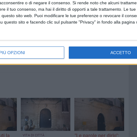
acconsentire o di negare il consenso.
Si rende noto che alcuni trattamen
e il tuo consenso, ma hai il diritto di opporti a tale trattamento. Le tue
5 AGOSTO 2026
 questo sito web. Puoi modificare le tue preferenze o revocare il conse
ceglie:
La fede si fa solidarietà: la
questo sito e facendo clic sul pulsante "Privacy" in fondo alla pagina
n malore
raccolta del Carmine sostiene
l’Emporio Solidale Legami ODV
PIÙ OPZIONI
ACCETTO
ti la
"Le parole per dirlo":
VITA DI CITTÀ