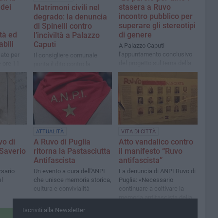
dei
stasera a Ruvo
Matrimoni civili nel
incontro pubblico per
degrado: la denuncia
superare gli stereotipi
di Spinelli contro
tà ed
di genere
l’inciviltà a Palazzo
bili
Caputi
A Palazzo Caputi
l'appuntamento conclusivo
ato per
Il consigliere comunale
del progetto sul tema della
e ore 11
punta il dito contro la
parità di genere
violazione delle ordinanze e
chiede più rispetto per gli
spazi pubblici: “Ruvo non
può tollerare il
menefreghismo”
ATTUALITÀ
VITA DI CITTÀ
vo di
A Ruvo di Puglia
Atto vandalico contro
 Saverio
ritorna la Pastasciutta
il manifesto “Ruvo
Antifascista
antifascista”
rsario
Un evento a cura dell'ANPI
La denuncia di ANPI Ruvo di
el
che unisce memoria storica,
Puglia: «Necessario
cultura e convivialità
continuare a coltivare la
memoria antifascista della
nostra città»
Iscriviti alla Newsletter