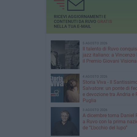
Francesco Paparella e
promuove la cura condivisa
del territorio
RICEVI AGGIORNAMENTI E
CONTENUTI DA RUVO
GRATIS
NELLA TUA E-MAIL
5 AGOSTO 2026
Il talento di Ruvo conquist
jazz italiano: a Vincenzo 
il Premio Giovani Visiona
4 AGOSTO 2026
Storia Viva - Il Santissim
Salvatore: un ponte di fed
e devozione tra Andria e 
Puglia
3 AGOSTO 2026
A dicembre torna Daniel
a Ruvo con la prima nazi
de “L’occhio del lupo”