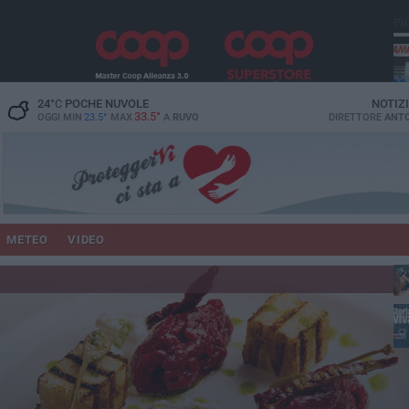
PI
vit
24
°C
POCHE NUVOLE
NOTIZ
33.5°
OGGI MIN
23.5°
MAX
A
RUVO
DIRETTORE
ANTO
pu
METEO
VIDEO
lup
fam
Ruv