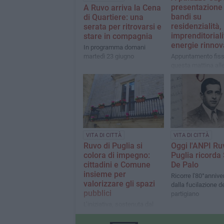
presentazione 
A Ruvo arriva la Cena
bandi su
di Quartiere: una
residenzialità,
serata per ritrovarsi e
imprenditoriali
stare in compagnia
energie rinnova
In programma domani
martedì 23 giugno
Appuntamento fiss
questa mattina all
VITA DI CITTÀ
VITA DI CITTÀ
Ruvo di Puglia si
Oggi l'ANPI Ru
colora di impegno:
Puglia ricorda
cittadini e Comune
De Palo
insieme per
Ricorre l'80°annive
valorizzare gli spazi
dalla fucilazione d
pubblici
partigiano
L’iniziativa, sostenuta dal
Consigliere Patrizio Spinelli,
celebra il lavoro di