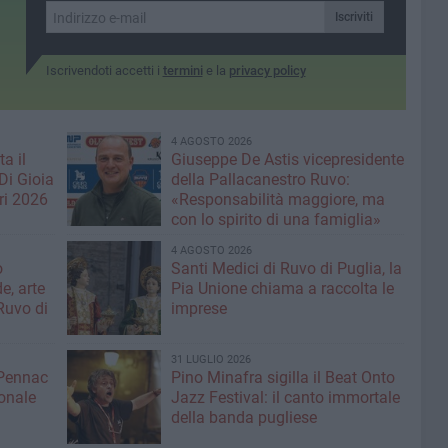
Iscriviti
Iscrivendoti accetti i
termini
e la
privacy policy
4 AGOSTO 2026
a il
Giuseppe De Astis vicepresidente
Di Gioia
della Pallacanestro Ruvo:
ri 2026
«Responsabilità maggiore, ma
con lo spirito di una famiglia»
4 AGOSTO 2026
o
Santi Medici di Ruvo di Puglia, la
e, arte
Pia Unione chiama a raccolta le
Ruvo di
imprese
31 LUGLIO 2026
 Pennac
Pino Minafra sigilla il Beat Onto
onale
Jazz Festival: il canto immortale
della banda pugliese