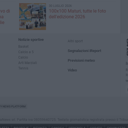
30 LUGLIO 2026
uvo di
100x100 Maturi, tutte le foto
na
dell'edizione 2026
lie
Notizie sportive
Altri sport
Basket
Segnalazioni iReport
Calcio a 5
Calcio
Previsioni meteo
Arti Marziali
I
Tennis
R
Video
R
t
TY NEWS PLATFORM
s srl. Partita iva 08059640725. Testata giornalistica registrata presso il Tribunale d