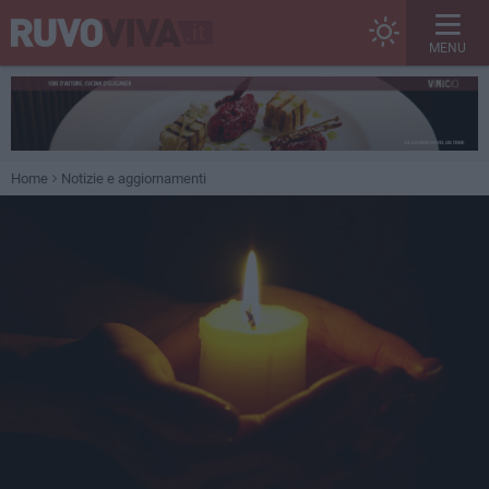
MENU
Home
Notizie e aggiornamenti