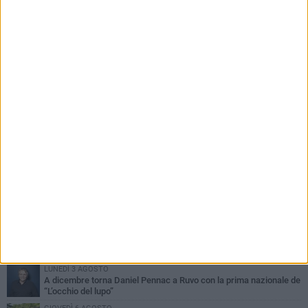
PIÙ LETTI QUESTA SETTIMANA
MERCOLEDÌ 5 AGOSTO
Dramma in spiaggia a Bisceglie: un anziano di Ruvo ha un malore
e perde la vita
MARTEDÌ 4 AGOSTO
Santi Medici di Ruvo di Puglia, la Pia Unione chiama a raccolta le
imprese
VENERDÌ 7 AGOSTO
Santa Filomena torna a risplendere ai Cappuccini: Ruvo di Puglia
riabbraccia un’antica devozione
LUNEDÌ 3 AGOSTO
A dicembre torna Daniel Pennac a Ruvo con la prima nazionale de
“L’occhio del lupo”