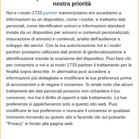
nostra priorità
Noi e i nostri 1733
partner
memorizziamo e/o accediamo a
informazioni su un dispositivo, come i cookie, e trattiamo dati
personali, come identificatori univoci e informazioni standard
inviate da un dispositivo per annunci e contenuti personalizzati,
oggi due comunità cittadine, quella di Corato e di Ruvo di
misurazione di annunci e contenuti, analisi dell'audience e
sviluppo dei servizi.
Con la tua autorizzazione noi e i nostri
Puglia, insieme alla comunità scolastica del Liceo "Tedone",
partner possiamo utilizzare dati precisi di geolocalizzazione e
hanno dato l'ultimo saluto al giovane Alessandro, lo
identificazione tramite la scansione del dispositivo. Puoi fare clic
studente coratino la cui vita si è spezzata troppo presto.
per consentire a noi e ai nostri 1733 partner il trattamento per le
Incomprensibile il gesto, inimmaginabile il dolore della sua
finalità sopra descritte. In alternativa puoi accedere a
famiglia, degli amici e di tutti i suoi cari attorno ai quali tutti
informazioni più dettagliate e modificare le tue preferenze prima
si sono uniti nel cordoglio.
di acconsentire o di negare il consenso.
Si rende noto che alcuni
trattamenti dei dati personali possono non richiedere il tuo
consenso, ma hai il diritto di opporti a tale trattamento. Le tue
Gesti di vicinanza, affetto ed espressione di profondo dolore
preferenze si applicheranno solo a questo sito web. Puoi
davanti ai cancelli del Liceo Scientifico Tedone di Ruvo di
modificare le tue preferenze o revocare il consenso in qualsiasi
Puglia, dove Alessandro ha perso la vita. Striscioni,
momento tornando su questo sito e facendo clic sul pulsante
palloncini, fiori hanno accompagnato la veglia di ieri sera e
"Privacy" in fondo alla pagina web.
sul sito istituzionale dell'Istituto è stato pubblicato un
messaggio da parte della comunità scolastica dedicato allo