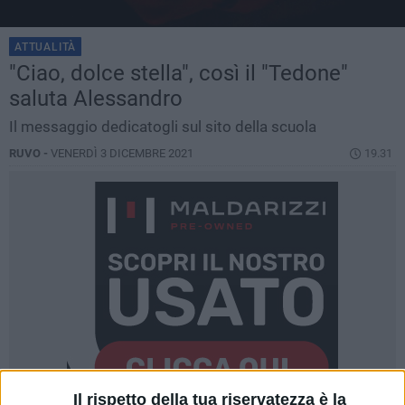
ATTUALITÀ
"Ciao, dolce stella", così il "Tedone"
saluta Alessandro
Il messaggio dedicatogli sul sito della scuola
RUVO -
VENERDÌ 3 DICEMBRE 2021
19.31
Il rispetto della tua riservatezza è la