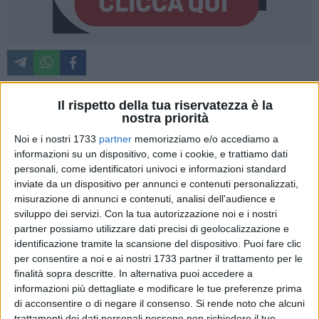
Il rispetto della tua riservatezza è la
nostra priorità
Un terzo dei controlli fatti dalla
Guardia di Finanza
nei primi
venti giorni di agosto nel barese in materia di evasione
Noi e i nostri 1733
partner
memorizziamo e/o accediamo a
fiscale ha evidenziato irregolarità. È l'esito di un
informazioni su un dispositivo, come i cookie, e trattiamo dati
personali, come identificatori univoci e informazioni standard
monitoraggio rafforzato dai finanzieri «in un contesto -
inviate da un dispositivo per annunci e contenuti personalizzati,
spiegano - caratterizzato dalla particolare affluenza turistica,
misurazione di annunci e contenuti, analisi dell'audience e
italiana e straniera, e dalla conseguente vivacità delle attività
sviluppo dei servizi.
Con la tua autorizzazione noi e i nostri
commerciali e del terziario».
partner possiamo utilizzare dati precisi di geolocalizzazione e
identificazione tramite la scansione del dispositivo. Puoi fare clic
Il mese di agosto, storicamente, è il periodo dell'anno
per consentire a noi e ai nostri 1733 partner il trattamento per le
dedicato alle vacanze, ma anche quello in cui viene
finalità sopra descritte. In alternativa puoi accedere a
informazioni più dettagliate e modificare le tue preferenze prima
maggiormente avvertita, da parte di tutti noi, "l'esigenza di
di acconsentire o di negare il consenso.
Si rende noto che alcuni
sicurezza", nelle città di origine come nei luoghi di
trattamenti dei dati personali possono non richiedere il tuo