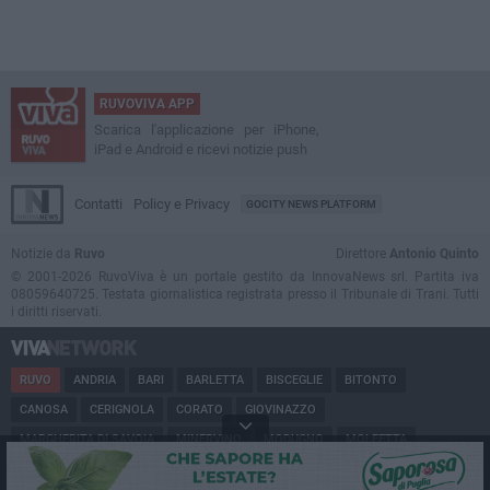
RUVOVIVA APP
Scarica l'applicazione per iPhone,
iPad e Android e ricevi notizie push
Contatti
Policy e Privacy
GOCITY NEWS PLATFORM
Notizie da
Ruvo
Direttore
Antonio Quinto
© 2001-2026 RuvoViva è un portale gestito da InnovaNews srl. Partita iva
08059640725. Testata giornalistica registrata presso il Tribunale di Trani. Tutti
i diritti riservati.
RUVO
ANDRIA
BARI
BARLETTA
BISCEGLIE
BITONTO
CANOSA
CERIGNOLA
CORATO
GIOVINAZZO
MARGHERITA DI SAVOIA
MINERVINO
MODUGNO
MOLFETTA
PUGLIA
SAN FERDINANDO
SPINAZZOLA
TERLIZZI
TRANI