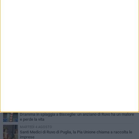
2026
PIÙ LETTI QUESTA SETTIMANA
MERCOLEDÌ 5 AGOSTO
Dramma in spiaggia a Bisceglie: un anziano di Ruvo ha un malore
e perde la vita
MARTEDÌ 4 AGOSTO
Santi Medici di Ruvo di Puglia, la Pia Unione chiama a raccolta le
imprese