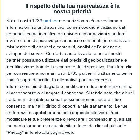
Il rispetto della tua riservatezza è la
nostra priorità
64
Noi e i nostri 1733
partner
memorizziamo e/o accediamo a
informazioni su un dispositivo, come i cookie, e trattiamo dati
personali, come identificatori univoci e informazioni standard
Campionato Italiano 2023 FIDS
inviate da un dispositivo per annunci e contenuti personalizzati,
L'unico ufficialmente riconosciuto dal CONI
misurazione di annunci e contenuti, analisi dell'audience e
sviluppo dei servizi.
Con la tua autorizzazione noi e i nostri
partner possiamo utilizzare dati precisi di geolocalizzazione e
Nicole e Gianpaolo atleti della scuola di danza ruvese JD
identificazione tramite la scansione del dispositivo. Puoi fare clic
ART SCHOOL DANCE hanno disputato il loro primo
per consentire a noi e ai nostri 1733 partner il trattamento per le
campionato insieme
finalità sopra descritte. In alternativa puoi accedere a
informazioni più dettagliate e modificare le tue preferenze prima
Su quasi 80 coppie provenienti da tutta Italia sono stati
di acconsentire o di negare il consenso.
Si rende noto che alcuni
proprio loro a classificarsi in prima posizione ottenendo il
trattamenti dei dati personali possono non richiedere il tuo
passaggio di merito nella categoria più alta (amatori A1)
consenso, ma hai il diritto di opporti a tale trattamento. Le tue
preferenze si applicheranno solo a questo sito web. Puoi
modificare le tue preferenze o revocare il consenso in qualsiasi
Si sono contraddistinti sin da subito per il loro carisma e la
momento tornando su questo sito e facendo clic sul pulsante
loro tecnica, frutto di tanto lavoro e tanta dedizione
"Privacy" in fondo alla pagina web.