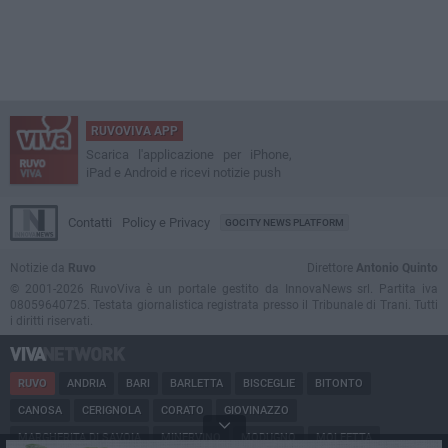
RUVOVIVA APP
Scarica l'applicazione per iPhone,
iPad e Android e ricevi notizie push
Contatti
Policy e Privacy
GOCITY NEWS PLATFORM
Notizie da
Ruvo
Direttore
Antonio Quinto
© 2001-2026 RuvoViva è un portale gestito da InnovaNews srl. Partita iva
08059640725. Testata giornalistica registrata presso il Tribunale di Trani. Tutti
i diritti riservati.
RUVO
ANDRIA
BARI
BARLETTA
BISCEGLIE
BITONTO
CANOSA
CERIGNOLA
CORATO
GIOVINAZZO
MARGHERITA DI SAVOIA
MINERVINO
MODUGNO
MOLFETTA