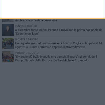
Santi Medici di Ruvo di Puglia, la Pia Unione chiama a raccolta le
imprese
VENERDÌ 7 AGOSTO
Santa Filomena torna a risplendere ai Cappuccini: Ruvo di Puglia
riabbraccia un’antica devozione
LUNEDÌ 3 AGOSTO
A dicembre torna Daniel Pennac a Ruvo con la prima nazionale de
“L’occhio del lupo”
GIOVEDÌ 6 AGOSTO
Ferragosto, mercato settimanale di Ruvo di Puglia anticipato al 14
agosto: la Giunta comunale approva il provvedimento
VENERDÌ 7 AGOSTO
"Il viaggio più bello è quello che cambia il cuore": si conclude il
Campo Scuola della Parrocchia San Michele Arcangelo