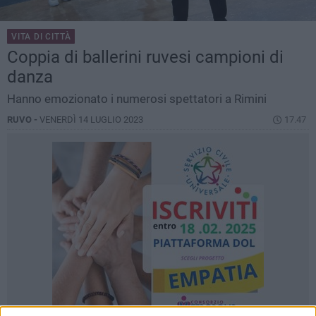
VITA DI CITTÀ
Coppia di ballerini ruvesi campioni di
danza
Hanno emozionato i numerosi spettatori a Rimini
RUVO -
VENERDÌ 14 LUGLIO 2023
17.47