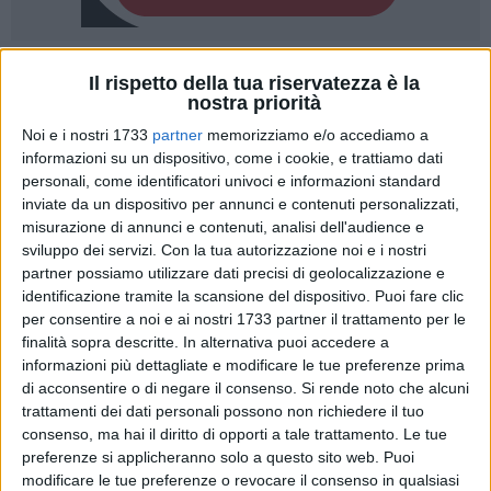
A cura di
Il rispetto della tua riservatezza è la
VITO TROILO
nostra priorità
Noi e i nostri 1733
partner
memorizziamo e/o accediamo a
informazioni su un dispositivo, come i cookie, e trattiamo dati
La Regione Puglia ha diffuso il bollettino Covid aggiornato
personali, come identificatori univoci e informazioni standard
alle ore 13:30 di sabato 2 aprile 2022. Dall'inizio
inviate da un dispositivo per annunci e contenuti personalizzati,
misurazione di annunci e contenuti, analisi dell'audience e
dell'emergenza sono stati effettuati 9807723 test, dai quali
sviluppo dei servizi.
Con la tua autorizzazione noi e i nostri
sono emersi complessivamente 931368 casi di positività.
partner possiamo utilizzare dati precisi di geolocalizzazione e
identificazione tramite la scansione del dispositivo. Puoi fare clic
Il totale di casi positivi registrati nelle singole
per consentire a noi e ai nostri 1733 partner il trattamento per le
Province pugliesi dall'inizio dell'emergenza
finalità sopra descritte. In alternativa puoi accedere a
informazioni più dettagliate e modificare le tue preferenze prima
301971 Area Metropolitana di Bari
di acconsentire o di negare il consenso.
Si rende noto che alcuni
185214 Provincia di Lecce
trattamenti dei dati personali possono non richiedere il tuo
140127 Provincia di Foggia
consenso, ma hai il diritto di opporti a tale trattamento. Le tue
122389 Provincia di Taranto
preferenze si applicheranno solo a questo sito web. Puoi
86562 Provincia Bat
modificare le tue preferenze o revocare il consenso in qualsiasi