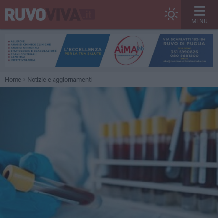
MENU
Home
Notizie e aggiornamenti