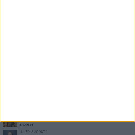
PIÙ LETTI QUESTA SETTIMANA
MERCOLEDÌ 5 AGOSTO
Dramma in spiaggia a Bisceglie: un anziano di Ruvo ha un malore
e perde la vita
MARTEDÌ 4 AGOSTO
Santi Medici di Ruvo di Puglia, la Pia Unione chiama a raccolta le
imprese
LUNEDÌ 3 AGOSTO