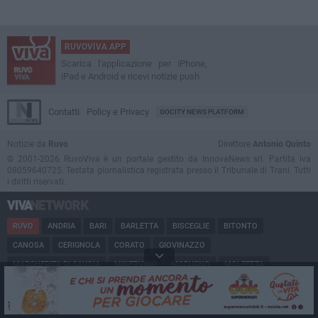
RUVOVIVA APP
Scarica l'applicazione per iPhone,
iPad e Android e ricevi notizie push
Contatti
Policy e Privacy
GOCITY NEWS PLATFORM
Notizie da
Ruvo
Direttore
Antonio Quinto
© 2001-2026 RuvoViva è un portale gestito da InnovaNews srl. Partita iva
08059640725. Testata giornalistica registrata presso il Tribunale di Trani. Tutti
i diritti riservati.
RUVO
ANDRIA
BARI
BARLETTA
BISCEGLIE
BITONTO
CANOSA
CERIGNOLA
CORATO
GIOVINAZZO
MARGHERITA DI SAVOIA
MINERVINO
MODUGNO
MOLFETTA
PUGLIA
SAN FERDINANDO
SPINAZZOLA
TERLIZZI
TRANI
TRINITAPOLI