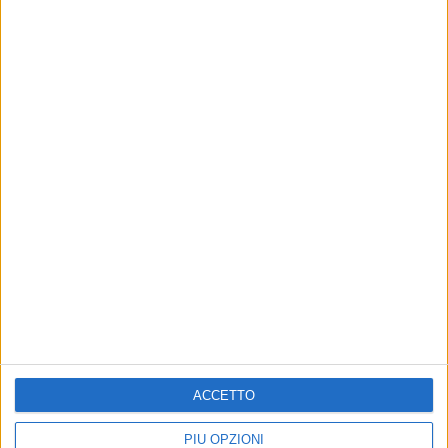
Altri contenuti a tema
“Comunità Energetica
Prorogata la presentazione
ACCETTO
Rinnovabile” è il terzo bando
delle istanze sui “Progetti
finanziato dal PNRR
immateriali PNRR PUI”
PIÙ OPZIONI