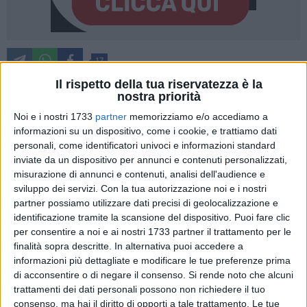
17
Il rispetto della tua riservatezza è la
nostra priorità
Noi e i nostri 1733
partner
memorizziamo e/o accediamo a
In arrivo a Ruvo di Puglia circa 950.000 euro di fondi del
informazioni su un dispositivo, come i cookie, e trattiamo dati
personali, come identificatori univoci e informazioni standard
Piano Nazionale di Ripresa e Residenza per migliorare la
inviate da un dispositivo per annunci e contenuti personalizzati,
refezione nelle scuole Bovio e Andersen.
misurazione di annunci e contenuti, analisi dell'audience e
sviluppo dei servizi.
Con la tua autorizzazione noi e i nostri
I due progetti candidati dall'Amministrazione all'Avviso
partner possiamo utilizzare dati precisi di geolocalizzazione e
Pubblico del Ministero dell'Istruzione per la presentazione di
identificazione tramite la scansione del dispositivo. Puoi fare clic
proposte per la messa in sicurezza e/o realizzazione di
per consentire a noi e ai nostri 1733 partner il trattamento per le
mense scolastiche, finanziate nell'ambito del PNNR,
finalità sopra descritte. In alternativa puoi accedere a
informazioni più dettagliate e modificare le tue preferenze prima
Missione 4 – Istruzione e Ricerca – Componente 1 –
di acconsentire o di negare il consenso.
Si rende noto che alcuni
Potenziamento dell'offerta dei servizi di istruzione –
trattamenti dei dati personali possono non richiedere il tuo
Investimento 1.2: "Piano di estensione del tempo pieno e
consenso, ma hai il diritto di opporti a tale trattamento. Le tue