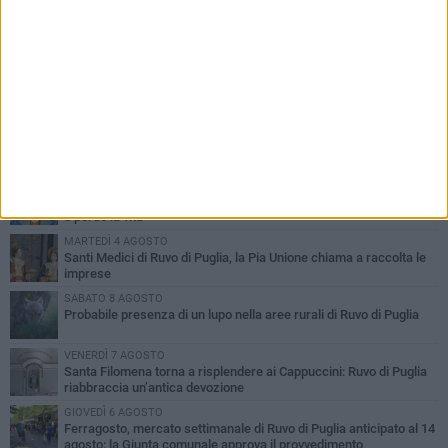
PIÙ LETTI QUESTA SETTIMANA
MERCOLEDÌ 5 AGOSTO
Dramma in spiaggia a Bisceglie: un anziano di Ruvo ha un malore
e perde la vita
MARTEDÌ 4 AGOSTO
Santi Medici di Ruvo di Puglia, la Pia Unione chiama a raccolta le
imprese
SABATO 8 AGOSTO
Probabile presenza di un lupo nella aree rurali di Ruvo di Puglia
VENERDÌ 7 AGOSTO
Santa Filomena torna a risplendere ai Cappuccini: Ruvo di Puglia
riabbraccia un’antica devozione
GIOVEDÌ 6 AGOSTO
Ferragosto, mercato settimanale di Ruvo di Puglia anticipato al 14
agosto: la Giunta comunale approva il provvedimento