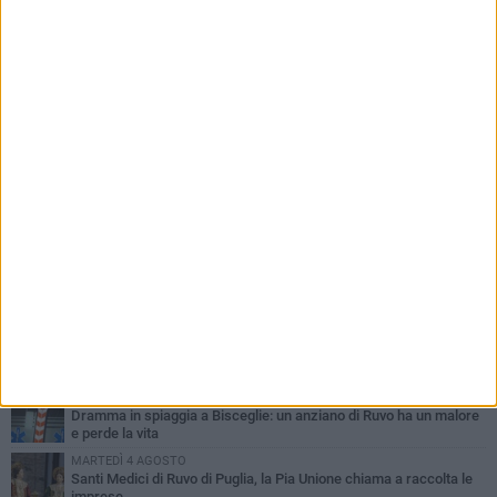
Puglia
PIÙ LETTI QUESTA SETTIMANA
MERCOLEDÌ 5 AGOSTO
Dramma in spiaggia a Bisceglie: un anziano di Ruvo ha un malore
e perde la vita
MARTEDÌ 4 AGOSTO
Santi Medici di Ruvo di Puglia, la Pia Unione chiama a raccolta le
imprese