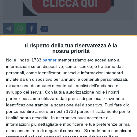
45
Il rispetto della tua riservatezza è la
nostra priorità
Ad un anno di distanza dalla nascita dell'associazione
Noi e i nostri 1733
partner
memorizziamo e/o accediamo a
culturale e benefica "Divine Del Sud" presieduta dalla
informazioni su un dispositivo, come i cookie, e trattiamo dati
giornalista di Telenorba, la lucana Francesca Rodolfo, si
personali, come identificatori univoci e informazioni standard
terrà una grande festa per celebrare tutte le donne dal
inviate da un dispositivo per annunci e contenuti personalizzati,
vissuto difficile che durante 365 di incontri, serate e
misurazione di annunci e contenuti, analisi dell'audience e
convegni, sono state incoronate "divine".
sviluppo dei servizi.
Con la tua autorizzazione noi e i nostri
partner possiamo utilizzare dati precisi di geolocalizzazione e
L'appuntamento è fissato per domenica 15 settembre, nella
identificazione tramite la scansione del dispositivo. Puoi fare clic
per consentire a noi e ai nostri 1733 partner il trattamento per le
prestigiosa cornice di Palazzo San Giorgio a Trani.
finalità sopra descritte. In alternativa puoi accedere a
informazioni più dettagliate e modificare le tue preferenze prima
"Sarà una serata magica, arricchita da una sfilata super
di acconsentire o di negare il consenso.
Si rende noto che alcuni
fashion tra arte e bellezza - ha spiegato Francesca Rodolfo -.
trattamenti dei dati personali possono non richiedere il tuo