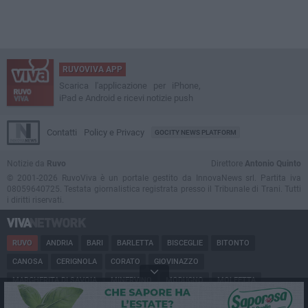
RUVOVIVA APP
Scarica l'applicazione per iPhone,
iPad e Android e ricevi notizie push
Contatti
Policy e Privacy
GOCITY NEWS PLATFORM
Notizie da
Ruvo
Direttore
Antonio Quinto
© 2001-2026 RuvoViva è un portale gestito da InnovaNews srl. Partita iva
08059640725. Testata giornalistica registrata presso il Tribunale di Trani. Tutti
i diritti riservati.
RUVO
ANDRIA
BARI
BARLETTA
BISCEGLIE
BITONTO
CANOSA
CERIGNOLA
CORATO
GIOVINAZZO
MARGHERITA DI SAVOIA
MINERVINO
MODUGNO
MOLFETTA
PUGLIA
SAN FERDINANDO
SPINAZZOLA
TERLIZZI
TRANI