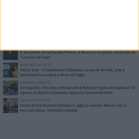
PIÙ LETTI QUESTA SETTIMANA
MERCOLEDÌ 5 AGOSTO
Dramma in spiaggia a Bisceglie: un anziano di Ruvo ha un malore
e perde la vita
MARTEDÌ 4 AGOSTO
Santi Medici di Ruvo di Puglia, la Pia Unione chiama a raccolta le
imprese
LUNEDÌ 3 AGOSTO
A dicembre torna Daniel Pennac a Ruvo con la prima nazionale de
“L’occhio del lupo”
MARTEDÌ 4 AGOSTO
Storia Viva - Il Santissimo Salvatore: un ponte di fede, arte e
devozione tra Andria e Ruvo di Puglia
GIOVEDÌ 6 AGOSTO
Ferragosto, mercato settimanale di Ruvo di Puglia anticipato al 14
agosto: la Giunta comunale approva il provvedimento
GIOVEDÌ 6 AGOSTO
Festa del Santissimo Salvatore: oggi la solenne Messa con il
vescovo Mons. Domenico Basile