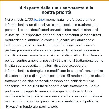
Il rispetto della tua riservatezza è la
nostra priorità
Noi e i nostri 1733
partner
memorizziamo e/o accediamo a
5
informazioni su un dispositivo, come i cookie, e trattiamo dati
personali, come identificatori univoci e informazioni standard
inviate da un dispositivo per annunci e contenuti personalizzati,
misurazione di annunci e contenuti, analisi dell'audience e
Il prossimo mercoledì 27 novembre a Ruvo di Puglia, l'ARTI
sviluppo dei servizi.
Con la tua autorizzazione noi e i nostri
(Agenzia Regionale per la Tecnologia e l'Innovazione)
partner possiamo utilizzare dati precisi di geolocalizzazione e
organizza l'Open day di "Luoghi Comuni".
identificazione tramite la scansione del dispositivo. Puoi fare clic
A partire dalle ore 19.00 sarà possibile visitare lo spazio
per consentire a noi e ai nostri 1733 partner il trattamento per le
messo a disposizione dal Comune, al piano terra di una
finalità sopra descritte. In alternativa puoi accedere a
informazioni più dettagliate e modificare le tue preferenze prima
palazzina di Edilizia Residenziale Pubblica in via Martiri
di acconsentire o di negare il consenso.
Si rende noto che alcuni
delle Foibe 29 da destinare a laboratorio temporaneo per la
trattamenti dei dati personali possono non richiedere il tuo
creatività e la partecipazione attiva.
consenso, ma hai il diritto di opporti a tale trattamento. Le tue
L'evento è organizzato in collaborazione con
preferenze si applicheranno solo a questo sito web. Puoi
l'Amministrazione Comunale.
modificare le tue preferenze o revocare il consenso in qualsiasi
momento tornando su questo sito e facendo clic sul pulsante
Durante l'incontro, le Organizzazioni giovanili del Terzo
"Privacy" in fondo alla pagina web.